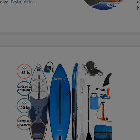
morze.
Czytaj dalej...
o
h
DO
- 65
%
WIOSŁO W
ZESTAWIE
DO
130 kg
DARMOWA
DOSTAWA