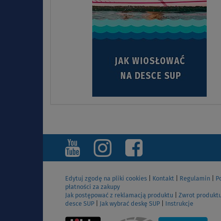
Edytuj zgodę na pliki cookies
|
Kontakt
|
Regulamin
|
P
płatności za zakupy
Jak postępować z reklamacją produktu
|
Zwrot produkt
desce SUP
|
Jak wybrać deskę SUP
|
Instrukcje