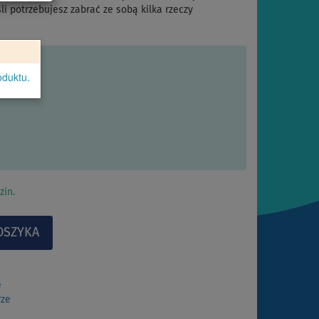
li potrzebujesz zabrać ze sobą kilka rzeczy
oduktu.
zin.
e
rze