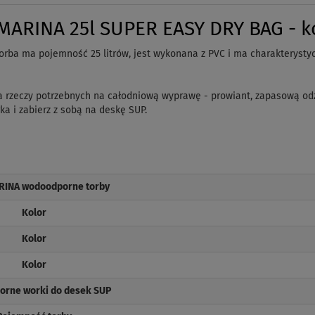
ARINA 25l SUPER EASY DRY BAG - kol
orba ma pojemność 25 litrów, jest wykonana z PVC i ma charakterystyc
ilka rzeczy potrzebnych na całodniową wyprawę - prowiant, zapasową o
a i zabierz z sobą na deskę SUP.
RINA wodoodporne torby
Kolor
Kolor
Kolor
rne worki do desek SUP