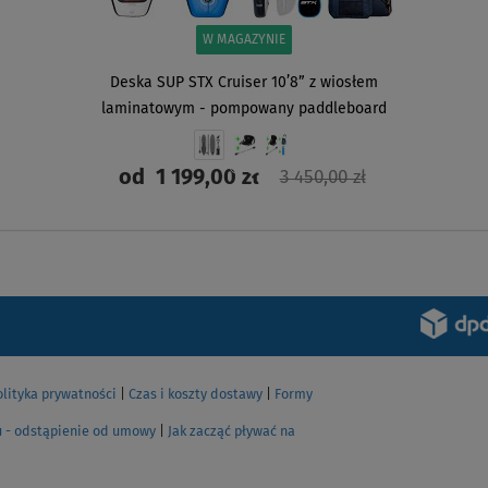
W MAGAZYNIE
Deska SUP STX Cruiser 10’8” z wiosłem
laminatowym - pompowany paddleboard
od
1 199,00 zł
3 450,00 zł
ZOBACZ
olityka prywatności
|
Czas i koszty dostawy
|
Formy
u - odstąpienie od umowy
|
Jak zacząć pływać na