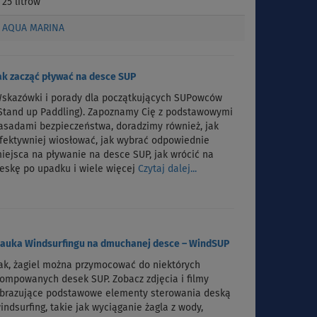
25 litrów
AQUA MARINA
ak zacząć pływać na desce SUP
skazówki i porady dla początkujących SUPowców
Stand up Paddling). Zapoznamy Cię z podstawowymi
asadami bezpieczeństwa, doradzimy również, jak
fektywniej wiosłować, jak wybrać odpowiednie
iejsca na pływanie na desce SUP, jak wrócić na
eskę po upadku i wiele więcej
Czytaj dalej...
auka Windsurfingu na dmuchanej desce – WindSUP
ak, żagiel można przymocować do niektórych
ompowanych desek SUP. Zobacz zdjęcia i filmy
brazujące podstawowe elementy sterowania deską
indsurfing, takie jak wyciąganie żagla z wody,