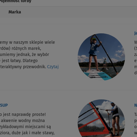
Pojemność torby
Marka
J
jemy w naszym sklepie wiele
W
rdów) różnych marek,
(
zumiemy jednak, że wybór
z
 jest łatwy. Dlatego
e
nteraktywny przewodnik.
Czytaj
m
d
 SUP
N
o jest naprawdę proste!
T
m akwenie wodny można
p
rzykładowymi miejscami są
o
ziora, duże jak i małe stawy,
w