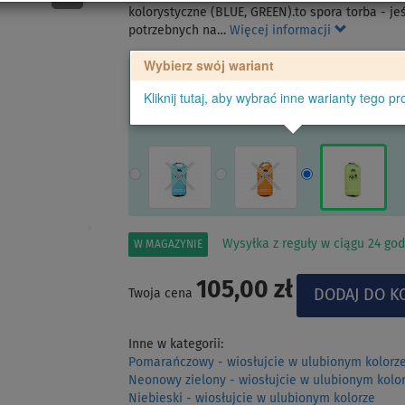
kolorystyczne (BLUE, GREEN).to spora torba - jeś
potrzebnych na…
Więcej informacji
Wybierz swój wariant
Kliknij tutaj, aby wybrać inne warianty tego pr
Wysyłka z reguły w ciągu 24 god
W MAGAZYNIE
105,00 zł
Twoja cena
Inne w kategorii:
Pomarańczowy - wiosłujcie w ulubionym kolorz
Neonowy zielony - wiosłujcie w ulubionym kolo
Niebieski - wiosłujcie w ulubionym kolorze