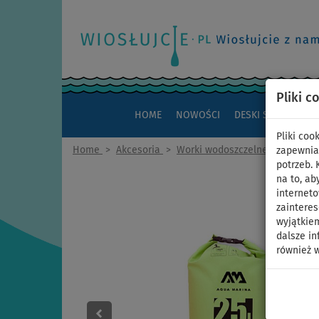
Pliki c
HOME
NOWOŚCI
DESKI SUP
KAJAK
Pliki co
Home
>
Akcesoria
>
Worki wodoszczelne
>
25 litró
zapewnia
potrzeb.
na to, ab
interneto
zaintere
wyjątkiem
dalsze in
również w