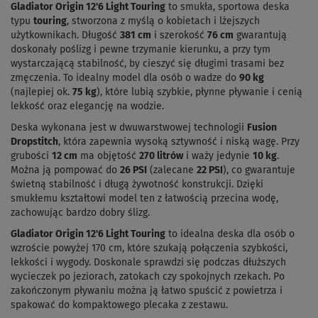
Gladiator Origin 12'6 Light Touring
to smukła, sportowa deska
typu
touring
, stworzona z myślą o kobietach i lżejszych
użytkownikach. Długość
381 cm
i szerokość
76 cm
gwarantują
doskonały poślizg i pewne trzymanie kierunku, a przy tym
wystarczającą stabilność, by cieszyć się długimi trasami bez
zmęczenia. To idealny model dla osób o wadze do
90 kg
(najlepiej ok.
75 kg
), które lubią szybkie, płynne pływanie i cenią
lekkość oraz elegancję na wodzie.
Deska wykonana jest w dwuwarstwowej technologii
Fusion
Dropstitch
, która zapewnia wysoką sztywność i niską wagę. Przy
grubości
12 cm
ma objętość
270 litrów
i waży jedynie
10 kg
.
Można ją pompować do
26 PSI
(zalecane
22 PSI
), co gwarantuje
świetną stabilność i długą żywotność konstrukcji. Dzięki
smukłemu kształtowi model ten z łatwością przecina wodę,
zachowując bardzo dobry ślizg.
Gladiator Origin 12'6 Light Touring
to idealna deska dla osób o
wzroście powyżej 170 cm, które szukają połączenia szybkości,
lekkości i wygody. Doskonale sprawdzi się podczas dłuższych
wycieczek po jeziorach, zatokach czy spokojnych rzekach. Po
zakończonym pływaniu można ją łatwo spuścić z powietrza i
spakować do kompaktowego plecaka z zestawu.