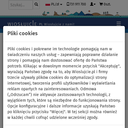
731 911 700
0szt.
PL/zł
Pliki cookies
Home
>
Deski SUP
>
Touring
Pliki cookies i pokrewne im technologie pomagają nam w
świadczeniu naszych usług – zapewniają poprawne działanie
strony i pomagają nam dostosować ofertę do Państwa
Deska SUP GLADIATOR ORIGIN
potrzeb. Klikając w dowolnym momencie przycisk "Akceptuję",
wyrażają Państwo zgodę na to, aby Wioslujcie.pl i firmy
12'6 Light Touring 2026 -
trzecie używały plików cookies do optymalizacji strony
internetowej, tworzenia profili użytkowników i wyświetlania
pompowany paddleboard -
reklam opartych na zainteresowaniach. Odmowa
(„Odrzucam”) nie aktywuje zastosowanych technologii, z
wariant: zestaw podstawowy
wyjątkiem tych, które są niezbędne do funkcjonowania strony.
Opcje konfiguracyjne i dalsze informacje uzyskają Państwo
po kliknięciu przycisku "Więcej". W tej sekcji można również
DO
WIOSŁO W
OPCJA
DARMOWA
90 kg
ZESTAWIE
SIEDZISKA
DOSTAWA
w każdej chwili cofnąć udzielone wcześniej zgody.