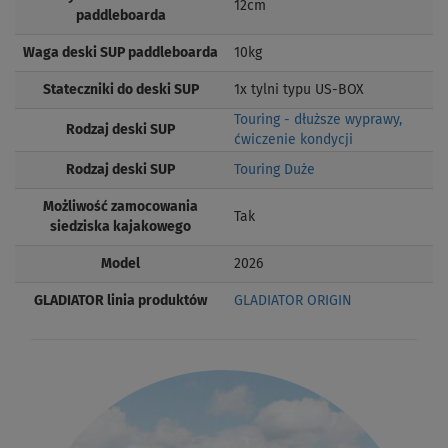
12cm
paddleboarda
Waga deski SUP paddleboarda
10kg
Stateczniki do deski SUP
1x tylni typu US-BOX
Touring - dłuższe wyprawy,
Rodzaj deski SUP
ćwiczenie kondycji
Rodzaj deski SUP
Touring Duże
Możliwość zamocowania
Tak
siedziska kajakowego
Model
2026
GLADIATOR linia produktów
GLADIATOR ORIGIN