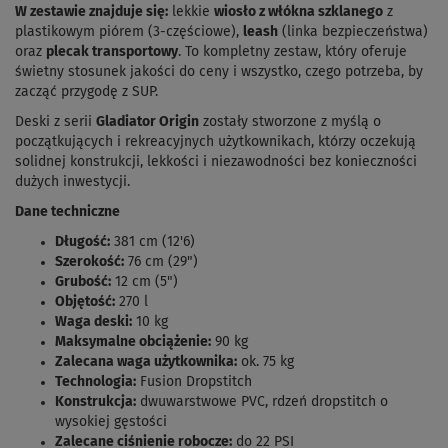
W zestawie znajduje się:
lekkie
wiosło z włókna szklanego
z
plastikowym piórem (3-częściowe),
leash
(linka bezpieczeństwa)
oraz
plecak transportowy
. To kompletny zestaw, który oferuje
świetny stosunek jakości do ceny i wszystko, czego potrzeba, by
zacząć przygodę z SUP.
Deski z serii
Gladiator Origin
zostały stworzone z myślą o
początkujących i rekreacyjnych użytkownikach, którzy oczekują
solidnej konstrukcji, lekkości i niezawodności bez konieczności
dużych inwestycji.
Dane techniczne
Długość:
381 cm (12'6)
Szerokość:
76 cm (29")
Grubość:
12 cm (5")
Objętość:
270 l
Waga deski:
10 kg
Maksymalne obciążenie:
90 kg
Zalecana waga użytkownika:
ok. 75 kg
Technologia:
Fusion Dropstitch
Konstrukcja:
dwuwarstwowe PVC, rdzeń dropstitch o
wysokiej gęstości
Zalecane ciśnienie robocze:
do 22 PSI