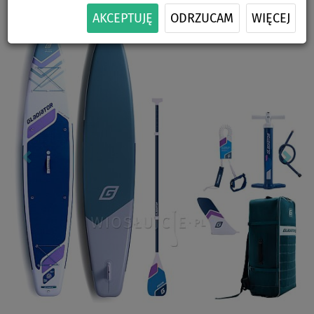
Previous
Nex
AKCEPTUJĘ
ODRZUCAM
WIĘCEJ