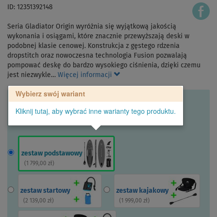
ID: 12351392148
Seria Gladiator Origin wyróżnia się wyjątkową jakością
wykonania i osiągami, które znacznie przewyższają deski w
podobnej klasie cenowej. Konstrukcja z gęstego rdzenia
dropstitch oraz nowoczesna technologia Fusion pozwalają
pompować deskę do bardzo wysokiego ciśnienia, dzięki czemu
jest niezwykle…
Więcej informacji
Wybierz swój wariant
Kliknij tutaj, aby wybrać inne warianty tego produktu.
zestaw podstawowy
(
1 799,00 zł
)
zestaw startowy
zestaw kajakowy
(
2 139,00 zł
)
(
1 999,00 zł
)