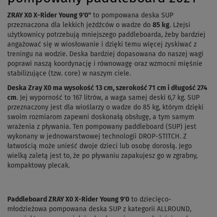
ZRAY X0 X-Rider Young 9'0"
to pompowana deska SUP
przeznaczona dla lekkich jeźdźców o wadze do
85 kg
. Lżejsi
użytkownicy potrzebują mniejszego paddleboarda, żeby bardziej
angażować się w wiosłowanie i dzięki temu więcej zyskiwać z
treningu na wodzie. Deska bardziej dopasowana do naszej wagi
poprawi naszą koordynację i równowagę oraz wzmocni mięśnie
stabilizujące (tzw. core) w naszym ciele.
Deska Zray X0 ma wysokość 13 cm, szerokość 71 cm i długość 274
cm
. Jej wyporność to 167 litrów, a waga samej deski 6,7 kg. SUP
przeznaczony jest dla wioślarzy o wadze do 85 kg, którym dzięki
swoim rozmiarom zapewni doskonałą obsługę, a tym samym
wrażenia z pływania. Ten pompowany paddleboard (SUP) jest
wykonany w jednowarstwowej technologii DROP-STITCH. Z
łatwością może unieść dwoje dzieci lub osobę dorosłą. Jego
wielką zaletą jest to, że po pływaniu zapakujesz go w zgrabny,
kompaktowy plecak.
Paddleboard ZRAY X0 X-Rider Young 9'0
to dziecięco-
młodzieżowa pompowana deska SUP z kategorii ALLROUND,