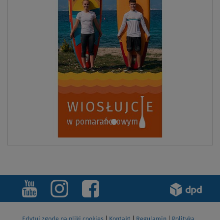
Edytuj zgodę na pliki cookies
|
Kontakt
|
Regulamin
|
Polityka