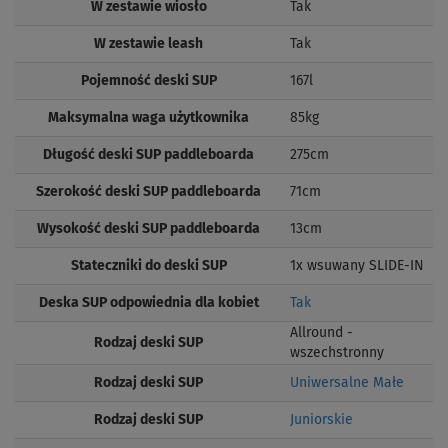
W zestawie wiosło
Tak
W zestawie leash
Tak
Pojemność deski SUP
167l
Maksymalna waga użytkownika
85kg
Długość deski SUP paddleboarda
275cm
Szerokość deski SUP paddleboarda
71cm
Wysokość deski SUP paddleboarda
13cm
Stateczniki do deski SUP
1x wsuwany SLIDE-IN
Deska SUP odpowiednia dla kobiet
Tak
Allround -
Rodzaj deski SUP
wszechstronny
Rodzaj deski SUP
Uniwersalne Małe
Rodzaj deski SUP
Juniorskie