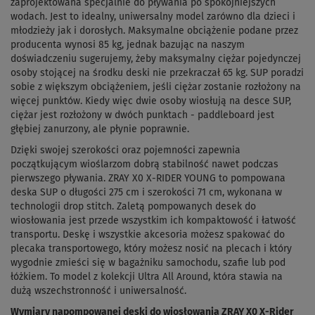
zaprojektowana specjalnie do pływania po spokojniejszych
wodach. Jest to idealny, uniwersalny model zarówno dla dzieci i
młodzieży jak i dorosłych. Maksymalne obciążenie podane przez
producenta wynosi 85 kg, jednak bazując na naszym
doświadczeniu sugerujemy, żeby maksymalny ciężar pojedynczej
osoby stojącej na środku deski nie przekraczał 65 kg. SUP poradzi
sobie z większym obciążeniem, jeśli ciężar zostanie rozłożony na
więcej punktów. Kiedy więc dwie osoby wiosłują na desce SUP,
ciężar jest rozłożony w dwóch punktach - paddleboard jest
głębiej zanurzony, ale płynie poprawnie.
Dzięki swojej szerokości oraz pojemności zapewnia
początkującym wioślarzom dobrą stabilność nawet podczas
pierwszego pływania. ZRAY X0 X-RIDER YOUNG to pompowana
deska SUP o długości 275 cm i szerokości 71 cm, wykonana w
technologii drop stitch. Zaletą pompowanych desek do
wiosłowania jest przede wszystkim ich kompaktowość i łatwość
transportu. Deskę i wszystkie akcesoria możesz spakować do
plecaka transportowego, który możesz nosić na plecach i który
wygodnie zmieści się w bagażniku samochodu, szafie lub pod
łóżkiem. To model z kolekcji Ultra All Around, która stawia na
dużą wszechstronność i uniwersalność.
Wymiary napompowanej deski do wiosłowania ZRAY X0 X-Rider