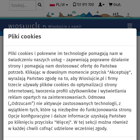
731 911 700
0szt.
PL/zł
Pliki cookies
Home
>
Deski SUP
>
Juniorskie deski SUP
Pliki cookies i pokrewne im technologie pomagają nam w
świadczeniu naszych usług – zapewniają poprawne działanie
strony i pomagają nam dostosować ofertę do Państwa
Deska SUP ZRAY X0 X-Rider
potrzeb. Klikając w dowolnym momencie przycisk "Akceptuję",
wyrażają Państwo zgodę na to, aby Wioslujcie.pl i firmy
Young 9'0 z wiosłem -
trzecie używały plików cookies do optymalizacji strony
internetowej, tworzenia profili użytkowników i wyświetlania
pompowany paddleboard
reklam opartych na zainteresowaniach. Odmowa
(„Odrzucam”) nie aktywuje zastosowanych technologii, z
2021
wyjątkiem tych, które są niezbędne do funkcjonowania strony.
Opcje konfiguracyjne i dalsze informacje uzyskają Państwo
po kliknięciu przycisku "Więcej". W tej sekcji można również
SUPER
WIOSŁO W
OPCJA
DARMOWA
CENA
ZESTAWIE
SIEDZISKA
DOSTAWA
w każdej chwili cofnąć udzielone wcześniej zgody.