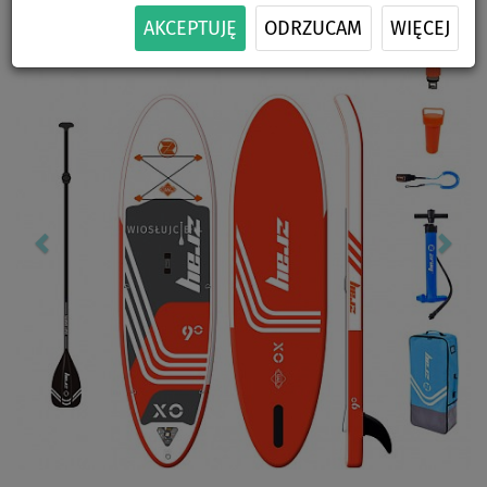
Previous
Nex
AKCEPTUJĘ
ODRZUCAM
WIĘCEJ