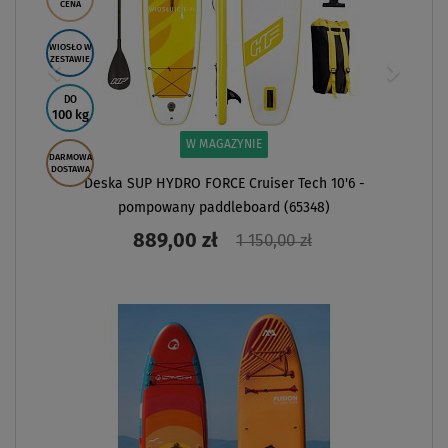
CENA
WIOSŁO W
ZESTAWIE
DO
100 kg
W MAGAZYNIE
DARMOWA
DOSTAWA
Deska SUP HYDRO FORCE Cruiser Tech 10'6 -
pompowany paddleboard (65348)
889,00 zł
1 150,00 zł
ZOBACZ