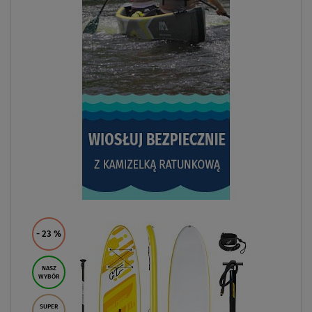
- 23
%
NASZ
WYBÓR
SUPER