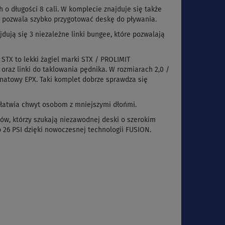
 o długości 8 cali. W komplecie znajduje się także
ka pozwala szybko przygotować deskę do pływania.
ują się 3 niezależne linki bungee, które pozwalają
STX to lekki żagiel marki STX / PROLIMIT
oraz linki do taklowania pędnika. W rozmiarach 2,0 /
inatowy EPX. Taki komplet dobrze sprawdza się
 ułatwia chwyt osobom z mniejszymi dłońmi.
w, którzy szukają niezawodnej deski o szerokim
6 PSI dzięki nowoczesnej technologii FUSION.