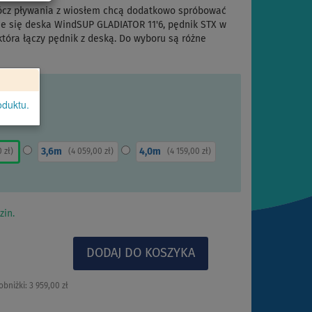
ócz pływania z wiosłem chcą dodatkowo spróbować
je się deska WindSUP GLADIATOR 11'6, pędnik STX w
tóra łączy pędnik z deską. Do wyboru są różne
oduktu.
3,6m
4,0m
0 zł
)
(
4 059,00 zł
)
(
4 159,00 zł
)
zin.
obniżki:
3 959,00 zł