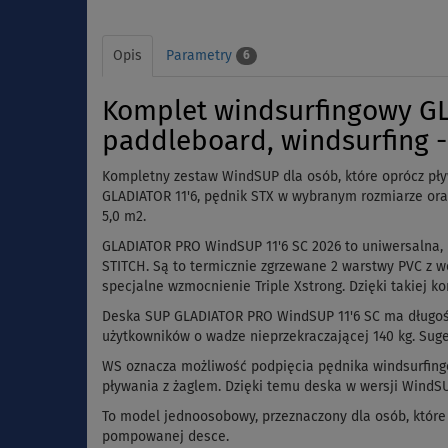
Opis
Parametry
6
Komplet windsurfingowy G
paddleboard, windsurfing -
Kompletny zestaw WindSUP dla osób, które oprócz pł
GLADIATOR 11'6, pędnik STX w wybranym rozmiarze oraz p
5,0 m2.
GLADIATOR PRO WindSUP 11'6 SC 2026 to uniwersalna
STITCH. Są to termicznie zgrzewane 2 warstwy PVC z 
specjalne wzmocnienie Triple Xstrong. Dzięki takiej 
Deska SUP GLADIATOR PRO WindSUP 11'6 SC ma długość 3
użytkowników o wadze nieprzekraczającej 140 kg. Sug
WS oznacza możliwość podpięcia pędnika windsurfing
pływania z żaglem. Dzięki temu deska w wersji WindSU
To model jednoosobowy, przeznaczony dla osób, które
pompowanej desce.