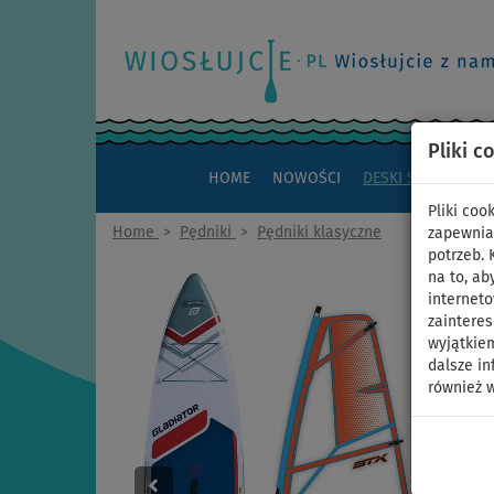
Pliki c
HOME
NOWOŚCI
DESKI SUP
KAJAK
Pliki co
Home
>
Pędniki
>
Pędniki klasyczne
zapewnia
potrzeb.
na to, ab
interneto
zaintere
wyjątkiem
dalsze in
również w