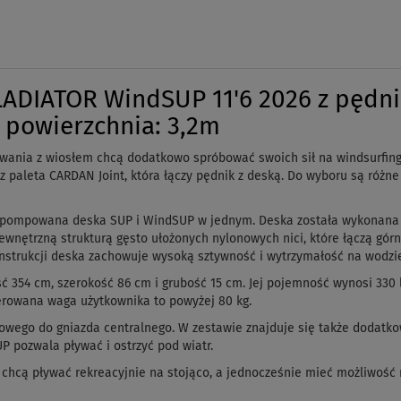
LADIATOR WindSUP 11'6 2026 z pędn
 powierzchnia: 3,2m
ywania z wiosłem chcą dodatkowo spróbować swoich sił na windsurfin
aleta CARDAN Joint, która łączy pędnik z deską. Do wyboru są różne rozm
, pompowana deska SUP i WindSUP w jednym. Deska została wykonan
wewnętrzną strukturą gęsto ułożonych nylonowych nici, które łączą gó
konstrukcji deska zachowuje wysoką sztywność i wytrzymałość na wodz
54 cm, szerokość 86 cm i grubość 15 cm. Jej pojemność wynosi 330 lit
erowana waga użytkownika to powyżej 80 kg.
owego do gniazda centralnego. W zestawie znajduje się także dodatk
P pozwala pływać i ostrzyć pod wiatr.
 chcą pływać rekreacyjnie na stojąco, a jednocześnie mieć możliwość 