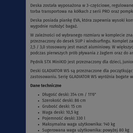
Deska została wyposażona w 3-częściowe, regulowane wi
torba transportowa na kółkach z serii PRO oraz pompk
Deska posiada piankę EVA, która zapewnia wysoki komf
wygodnie rozłożyć bagaż.
W zależności od wybranego rozmiaru w komplecie znajd
przeznaczony do desek SUP i windsurfingu. Komplet za
2,5 / 3,0 stosowany jest maszt aluminiowy. W większy
podczas pierwszych prób pływania z żaglem oraz do a
Pędnik STX MiniKID jest przeznaczony dla dzieci, jun
Deski GLADIATOR WS są przeznaczone dla początkując
zastosowaniu. Serię GLADIATOR WS wyróżnia bogate w
Dane techniczne
Długość deski: 354 cm / 11'6"
Szerokość deski: 86 cm
Grubość deski: 15 cm
Waga deski: 10,5 kg
Pojemność deski: 330 l
Maksymalna waga użytkownika: 140 kg
Sugerowana waga użytkownika: powyżej 80 kg