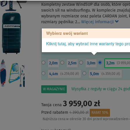
Kompletny zestaw WindSUP dla osób, które opr
swoich sił na windsurfingu. W komplecie znajdu
wybranym rozmiarze oraz paleta CARDAN Joint, k
rozmiary pędnika: 2…
Więcej informacji
Wybierz swój wariant
Kliknij tutaj, aby wybrać inne warianty tego pr
2,0m
2,5m
3,0m
3,2m
(
3 959,0
4,4m
5,0m
(
4 259,00 zł
)
(
4 359,00 zł
)
Wysyłka z reguły w ciągu 24 god
W MAGAZYNIE
3 959,00 zł
Twoja cena
Przed rabatem
4 390,00 zł
RABAT 10%
Najniższa cena w okresie 30 dni przed wprowadzeniem 