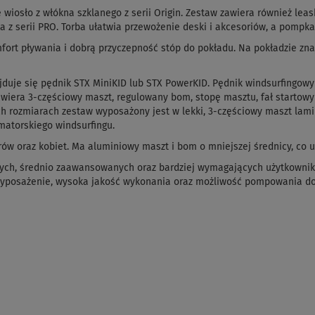
osło z włókna szklanego z serii Origin. Zestaw zawiera również leash
a z serii PRO. Torba ułatwia przewożenie deski i akcesoriów, a pomp
ort pływania i dobrą przyczepność stóp do pokładu. Na pokładzie znajd
uje się pędnik STX MiniKID lub STX PowerKID. Pędnik windsurfingowy 
wiera 3-częściowy maszt, regulowany bom, stopę masztu, fał startowy 
ch rozmiarach zestaw wyposażony jest w lekki, 3-częściowy maszt lam
matorskiego windsurfingu.
iorów oraz kobiet. Ma aluminiowy maszt i bom o mniejszej średnicy, co
ych, średnio zaawansowanych oraz bardziej wymagających użytkownikó
yposażenie, wysoka jakość wykonania oraz możliwość pompowania do 2