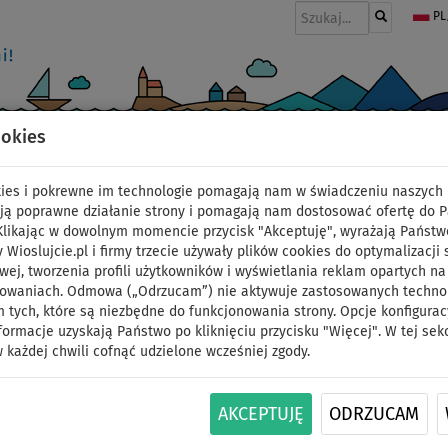
PL
ookies
I
PONTONY I SILNIKI
WIOSŁA
PĘDNIKI
MODA
AKCESORIA
okies i pokrewne im technologie pomagają nam w świadczeniu naszych 
ją poprawne działanie strony i pomagają nam dostosować ofertę do 
 Klikając w dowolnym momencie przycisk "Akceptuję", wyrażają Państw
y Wioslujcie.pl i firmy trzecie używały plików cookies do optymalizacji 
Komplet windsurfing
wej, tworzenia profili użytkowników i wyświetlania reklam opartych na
sowaniach. Odmowa („Odrzucam”) nie aktywuje zastosowanych technolo
 tych, które są niezbędne do funkcjonowania strony. Opcje konfigurac
11'6 2026 z pędnikie
formacje uzyskają Państwo po kliknięciu przycisku "Więcej". W tej sek
 każdej chwili cofnąć udzielone wcześniej zgody.
paddleboard, windsurf
DO
DO
AKCEPTUJĘ
ODRZUCAM
NASZ
SUPER
WIOSŁO W
OPCJA
-10
%
140 kg
WYBÓR
CENA
ZESTAWIE
ŻAGLA