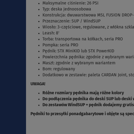
Maksymalne ciśnienie: 26 PSI
Typ: deska jednoosobowa
Konstrukcja: dwuwarstwowa MSL FUSION DROP-ST
Przeznaczenie: SUP / WindSUP
Wiosło: 3-częściowe, regulowane, z włókna szkla
Leash: 8'
Torba: transportowa na kółkach, seria PRO
Pompka: seria PRO
Pędnik: STX MiniKID lub STX PowerKID
Powierzchnia pędnika: zgodnie z wybranym war
Maszt: zgodnie z wybranym wariantem
Bom: regulowany
Dodatkowo w zestawie: paleta CARDAN Joint, stop
UWAGA!
Różne rozmiary pędnika mają różne kolory
Do podłączenia pędnika do deski SUP lub deski 
Do zestawów WindSUP + pędnik dodajemy gratis 
Pędniki to przesyłki ponadgabarytowe i objęte są spe