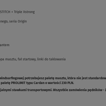
ITCH + Triple Xstrong
nego, seria Origin
iantem
a masztu, fał startowy, linki do taklowania
windsurfingowej potrzebujesz paletę masztu, która nie jest standardo
paletę PROLIMIT typu Cardan o wartości 230 PLN.
cjalnymi stawkami transportowymi. Wszystkie zamówienia pędników - ża