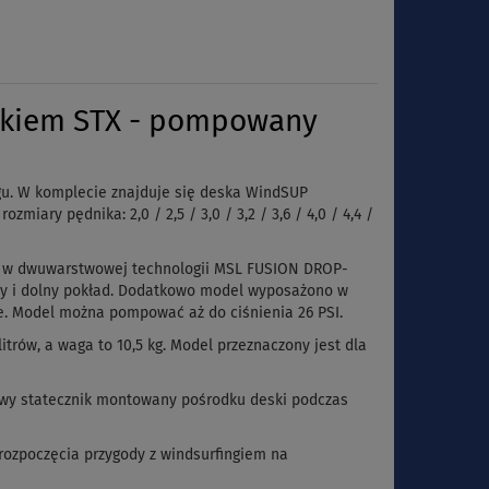
ikiem STX - pompowany
gu. W komplecie znajduje się deska WindSUP
iary pędnika: 2,0 / 2,5 / 3,0 / 3,2 / 3,6 / 4,0 / 4,4 /
a w dwuwarstwowej technologii MSL FUSION DROP-
rny i dolny pokład. Dodatkowo model wyposażono w
ie. Model można pompować aż do ciśnienia 26 PSI.
rów, a waga to 10,5 kg. Model przeznaczony jest dla
owy statecznik montowany pośrodku deski podczas
rozpoczęcia przygody z windsurfingiem na