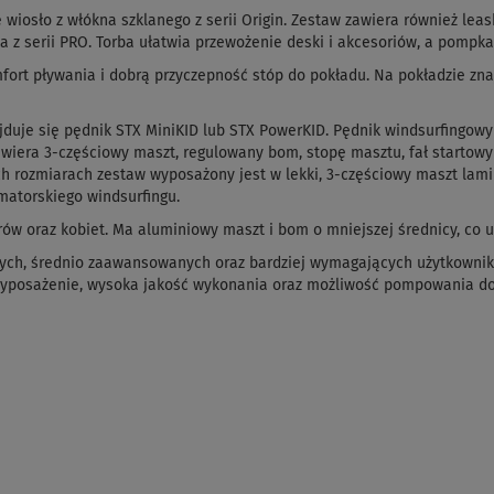
osło z włókna szklanego z serii Origin. Zestaw zawiera również leash
a z serii PRO. Torba ułatwia przewożenie deski i akcesoriów, a pomp
ort pływania i dobrą przyczepność stóp do pokładu. Na pokładzie znajd
uje się pędnik STX MiniKID lub STX PowerKID. Pędnik windsurfingowy 
wiera 3-częściowy maszt, regulowany bom, stopę masztu, fał startowy 
ch rozmiarach zestaw wyposażony jest w lekki, 3-częściowy maszt lam
matorskiego windsurfingu.
iorów oraz kobiet. Ma aluminiowy maszt i bom o mniejszej średnicy, co
ych, średnio zaawansowanych oraz bardziej wymagających użytkownikó
yposażenie, wysoka jakość wykonania oraz możliwość pompowania do 2