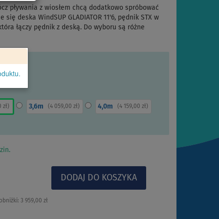
ócz pływania z wiosłem chcą dodatkowo spróbować
je się deska WindSUP GLADIATOR 11'6, pędnik STX w
tóra łączy pędnik z deską. Do wyboru są różne
oduktu.
3,6m
4,0m
0 zł
)
(
4 059,00 zł
)
(
4 159,00 zł
)
zin.
obniżki:
3 959,00 zł