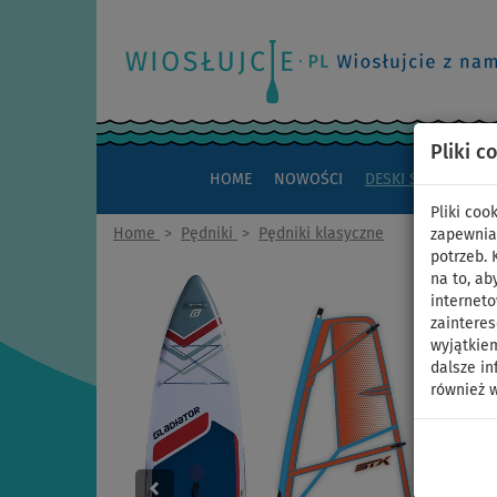
Pliki c
HOME
NOWOŚCI
DESKI SUP
KAJAK
Pliki co
Home
>
Pędniki
>
Pędniki klasyczne
zapewnia
potrzeb.
na to, ab
interneto
zaintere
wyjątkiem
dalsze in
również w