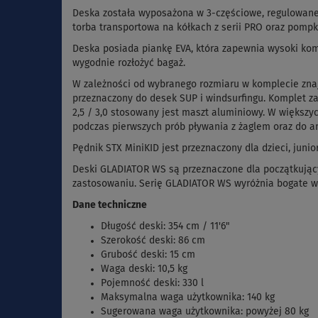
Deska została wyposażona w 3-częściowe, regulowane wi
torba transportowa na kółkach z serii PRO oraz pompk
Deska posiada piankę EVA, która zapewnia wysoki komf
wygodnie rozłożyć bagaż.
W zależności od wybranego rozmiaru w komplecie znajd
przeznaczony do desek SUP i windsurfingu. Komplet za
2,5 / 3,0 stosowany jest maszt aluminiowy. W większy
podczas pierwszych prób pływania z żaglem oraz do a
Pędnik STX MiniKID jest przeznaczony dla dzieci, jun
Deski GLADIATOR WS są przeznaczone dla początkując
zastosowaniu. Serię GLADIATOR WS wyróżnia bogate w
Dane techniczne
Długość deski: 354 cm / 11'6"
Szerokość deski: 86 cm
Grubość deski: 15 cm
Waga deski: 10,5 kg
Pojemność deski: 330 l
Maksymalna waga użytkownika: 140 kg
Sugerowana waga użytkownika: powyżej 80 kg