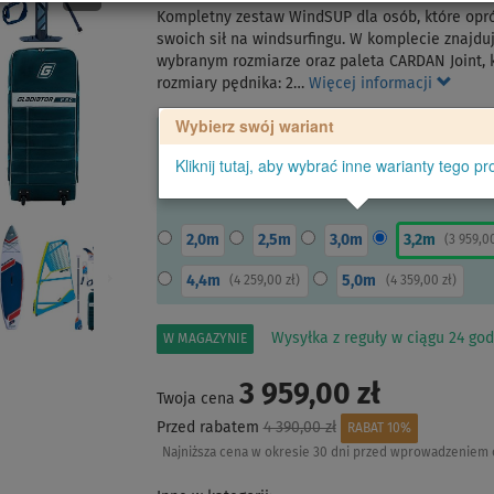
Kompletny zestaw WindSUP dla osób, które opr
swoich sił na windsurfingu. W komplecie znajdu
wybranym rozmiarze oraz paleta CARDAN Joint, k
rozmiary pędnika: 2…
Więcej informacji
Wybierz swój wariant
Kliknij tutaj, aby wybrać inne warianty tego pr
2,0m
2,5m
3,0m
3,2m
(
3 959,0
4,4m
5,0m
(
4 259,00 zł
)
(
4 359,00 zł
)
Wysyłka z reguły w ciągu 24 god
W MAGAZYNIE
3 959,00 zł
Twoja cena
Przed rabatem
4 390,00 zł
RABAT 10%
Najniższa cena w okresie 30 dni przed wprowadzeniem 