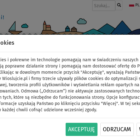
PL
ookies
I
PONTONY I SILNIKI
WIOSŁA
PĘDNIKI
MODA
AKCESORIA
okies i pokrewne im technologie pomagają nam w świadczeniu naszych 
ją poprawne działanie strony i pomagają nam dostosować ofertę do 
 Klikając w dowolnym momencie przycisk "Akceptuję", wyrażają Państw
y Wioslujcie.pl i firmy trzecie używały plików cookies do optymalizacji 
Komplet windsurfing
wej, tworzenia profili użytkowników i wyświetlania reklam opartych na
sowaniach. Odmowa („Odrzucam”) nie aktywuje zastosowanych technolo
 tych, które są niezbędne do funkcjonowania strony. Opcje konfigurac
11'6 2026 z pędnikie
formacje uzyskają Państwo po kliknięciu przycisku "Więcej". W tej sek
 każdej chwili cofnąć udzielone wcześniej zgody.
paddleboard, windsurf
DO
DO
AKCEPTUJĘ
ODRZUCAM
NASZ
SUPER
WIOSŁO W
OPCJA
-10
%
140 kg
WYBÓR
CENA
ZESTAWIE
ŻAGLA