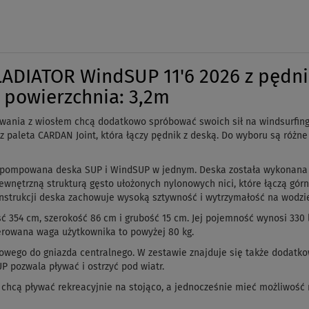
LADIATOR WindSUP 11'6 2026 z pędn
 powierzchnia: 3,2m
ywania z wiosłem chcą dodatkowo spróbować swoich sił na windsurfin
aleta CARDAN Joint, która łączy pędnik z deską. Do wyboru są różne rozm
, pompowana deska SUP i WindSUP w jednym. Deska została wykonan
wewnętrzną strukturą gęsto ułożonych nylonowych nici, które łączą gó
konstrukcji deska zachowuje wysoką sztywność i wytrzymałość na wodz
54 cm, szerokość 86 cm i grubość 15 cm. Jej pojemność wynosi 330 lit
erowana waga użytkownika to powyżej 80 kg.
owego do gniazda centralnego. W zestawie znajduje się także dodatk
P pozwala pływać i ostrzyć pod wiatr.
 chcą pływać rekreacyjnie na stojąco, a jednocześnie mieć możliwość 