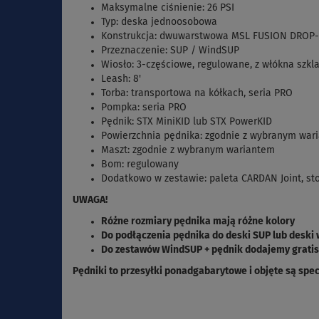
Maksymalne ciśnienie: 26 PSI
Typ: deska jednoosobowa
Konstrukcja: dwuwarstwowa MSL FUSION DROP-ST
Przeznaczenie: SUP / WindSUP
Wiosło: 3-częściowe, regulowane, z włókna szkla
Leash: 8'
Torba: transportowa na kółkach, seria PRO
Pompka: seria PRO
Pędnik: STX MiniKID lub STX PowerKID
Powierzchnia pędnika: zgodnie z wybranym war
Maszt: zgodnie z wybranym wariantem
Bom: regulowany
Dodatkowo w zestawie: paleta CARDAN Joint, stop
UWAGA!
Różne rozmiary pędnika mają różne kolory
Do podłączenia pędnika do deski SUP lub deski 
Do zestawów WindSUP + pędnik dodajemy gratis 
Pędniki to przesyłki ponadgabarytowe i objęte są spe