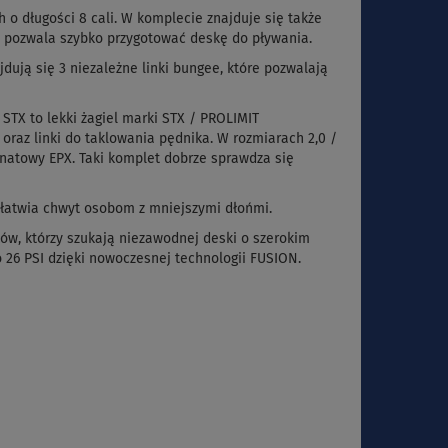
 o długości 8 cali. W komplecie znajduje się także
ka pozwala szybko przygotować deskę do pływania.
ują się 3 niezależne linki bungee, które pozwalają
STX to lekki żagiel marki STX / PROLIMIT
oraz linki do taklowania pędnika. W rozmiarach 2,0 /
inatowy EPX. Taki komplet dobrze sprawdza się
 ułatwia chwyt osobom z mniejszymi dłońmi.
w, którzy szukają niezawodnej deski o szerokim
6 PSI dzięki nowoczesnej technologii FUSION.