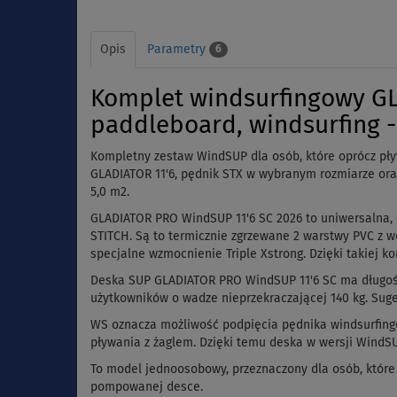
Opis
Parametry
6
Komplet windsurfingowy G
paddleboard, windsurfing -
Kompletny zestaw WindSUP dla osób, które oprócz pł
GLADIATOR 11'6, pędnik STX w wybranym rozmiarze oraz p
5,0 m2.
GLADIATOR PRO WindSUP 11'6 SC 2026 to uniwersalna
STITCH. Są to termicznie zgrzewane 2 warstwy PVC z 
specjalne wzmocnienie Triple Xstrong. Dzięki takiej 
Deska SUP GLADIATOR PRO WindSUP 11'6 SC ma długość 3
użytkowników o wadze nieprzekraczającej 140 kg. Sug
WS oznacza możliwość podpięcia pędnika windsurfing
pływania z żaglem. Dzięki temu deska w wersji WindSU
To model jednoosobowy, przeznaczony dla osób, które
pompowanej desce.