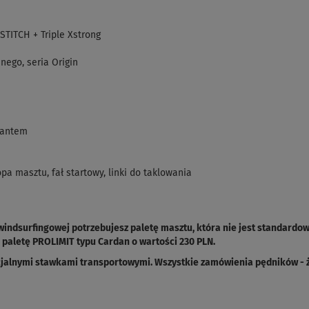
ITCH + Triple Xstrong
nego, seria Origin
iantem
a masztu, fał startowy, linki do taklowania
windsurfingowej potrzebujesz paletę masztu, która nie jest standardo
paletę PROLIMIT typu Cardan o wartości 230 PLN.
cjalnymi stawkami transportowymi. Wszystkie zamówienia pędników - ża