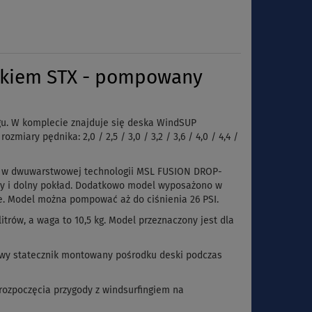
ikiem STX - pompowany
gu. W komplecie znajduje się deska WindSUP
iary pędnika: 2,0 / 2,5 / 3,0 / 3,2 / 3,6 / 4,0 / 4,4 /
a w dwuwarstwowej technologii MSL FUSION DROP-
rny i dolny pokład. Dodatkowo model wyposażono w
ie. Model można pompować aż do ciśnienia 26 PSI.
rów, a waga to 10,5 kg. Model przeznaczony jest dla
owy statecznik montowany pośrodku deski podczas
rozpoczęcia przygody z windsurfingiem na