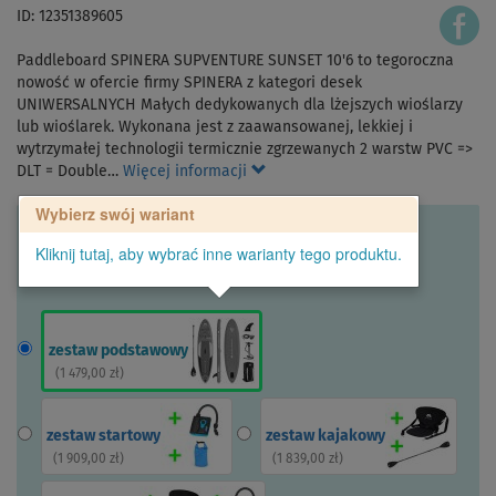
ID: 12351389605
Paddleboard SPINERA SUPVENTURE SUNSET 10'6 to tegoroczna
nowość w ofercie firmy SPINERA z kategori desek
UNIWERSALNYCH Małych dedykowanych dla lżejszych wioślarzy
lub wioślarek. Wykonana jest z zaawansowanej, lekkiej i
wytrzymałej technologii termicznie zgrzewanych 2 warstw PVC =>
DLT = Double…
Więcej informacji
Wybierz swój wariant
Kliknij tutaj, aby wybrać inne warianty tego produktu.
zestaw podstawowy
(
1 479,00 zł
)
zestaw startowy
zestaw kajakowy
(
1 909,00 zł
)
(
1 839,00 zł
)