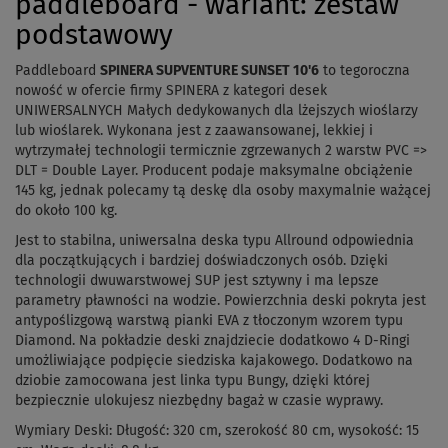
paddleboard - wariant: zestaw
podstawowy
Paddleboard
SPINERA SUPVENTURE SUNSET 10'6
to tegoroczna
nowość w ofercie firmy SPINERA z kategori desek
UNIWERSALNYCH Małych dedykowanych dla lżejszych wioślarzy
lub wioślarek.
Wykonana jest z zaawansowanej, lekkiej i
wytrzymałej technologii termicznie zgrzewanych 2 warstw PVC =>
DLT = Double Layer.
Producent podaje maksymalne obciążenie
145 kg, jednak polecamy tą deskę dla osoby maxymalnie ważącej
do około 100 kg.
Jest to stabilna, uniwersalna deska typu Allround odpowiednia
dla początkujących i bardziej doświadczonych osób.
Dzięki
technologii dwuwarstwowej SUP jest sztywny i ma lepsze
parametry pławności na wodzie.
Powierzchnia deski pokryta jest
antypoślizgową warstwą pianki EVA z tłoczonym wzorem typu
Diamond. Na pokładzie deski znajdziecie dodatkowo 4 D-Ringi
umożliwiające podpięcie siedziska kajakowego. Dodatkowo na
dziobie zamocowana jest linka typu Bungy, dzięki której
bezpiecznie ulokujesz niezbędny bagaż w czasie wyprawy.
Wymiary Deski: Długość: 320 cm, szerokość 80 cm, wysokość: 15