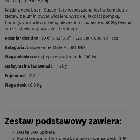
cm.
Waga deski: 8,8 kg.
Każda z desek serii Supventure wyposażona jest w kompletny
zestaw z aluminiowym wiosłem, wysokiej jakości pompką,
touringowm statecznikiem, plecakiem z poliesteru 600D, leasha
oraz zestawu naprawczego bez kleju.
Rozmiar deski to
: 10´6” x 32” x 6” - 320 cm x 80cm x 15cm
Kategoria:
Uniwersalne Małe ALLROUND
Waga wioślarza:
najlepsze wrażenia do 100 kg
Maksymalna ładowność:
145 kg
Pojemność:
312 l.
Waga deski:
8,8 kg
Zestaw podstawowy zawiera:
Deskę SUP Spinera
Podstawową torbę / plecak do przenoszenia deski SUP