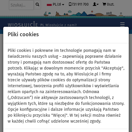
731 911 700
0szt.
PL/zł
Pliki cookies
Home
>
Deski SUP
>
Uniwersalne deski SUP
Pliki cookies i pokrewne im technologie pomagają nam w
świadczeniu naszych usług – zapewniają poprawne działanie
strony i pomagają nam dostosować ofertę do Państwa
Deska SUP SPINERA
potrzeb. Klikając w dowolnym momencie przycisk "Akceptuję",
wyrażają Państwo zgodę na to, aby Wioslujcie.pl i firmy
SUPVENTURE SUNSET 10'6 DLT
trzecie używały plików cookies do optymalizacji strony
internetowej, tworzenia profili użytkowników i wyświetlania
- pompowany paddleboard -
reklam opartych na zainteresowaniach. Odmowa
(„Odrzucam”) nie aktywuje zastosowanych technologii, z
wariant: zestaw podstawowy
wyjątkiem tych, które są niezbędne do funkcjonowania strony.
Opcje konfiguracyjne i dalsze informacje uzyskają Państwo
po kliknięciu przycisku "Więcej". W tej sekcji można również
DO
DO
WIOSŁO W
OPCJA
DARMOWA
-38
%
110 kg
ZESTAWIE
SIEDZISKA
DOSTAWA
w każdej chwili cofnąć udzielone wcześniej zgody.