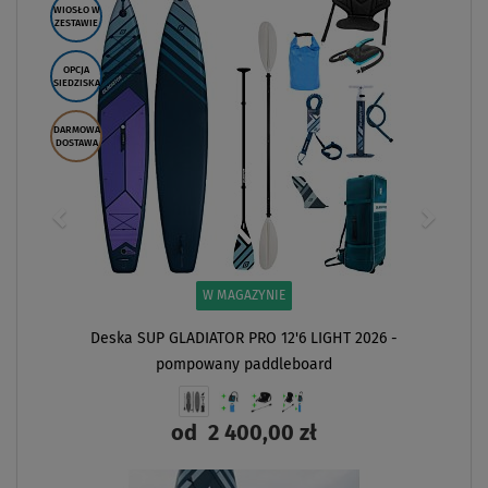
WIOSŁO W
ZESTAWIE
OPCJA
SIEDZISKA
DARMOWA
DOSTAWA
W MAGAZYNIE
Deska SUP GLADIATOR PRO 12'6 LIGHT 2026 -
pompowany paddleboard
od
2 400,00 zł