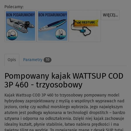
Polecamy:
WIĘCEJ...
Opis
Parametry
10
Pompowany kajak WATTSUP COD
3P 460 - trzyosobowy
Kajak Wattsup COD 3P 460 to trzyosobowy pompowany model
hybrydowy zaprojektowany z myślą o wspólnych wyprawach nad
jezioro, rzekę czy wzdłuż morskiego wybrzeża. Jego największym
atutem jest podłoga wykonana w technologii dropstitch – bardzo
sztywna i odporna na odkształcenia. Dzięki niej kajak zachowuje
idealny kształt, płynie stabilnie, łatwo nabiera prędkości i ma
świetny ślizg na wodzie. To rozwiązanie znane z desek SUP, tutaj