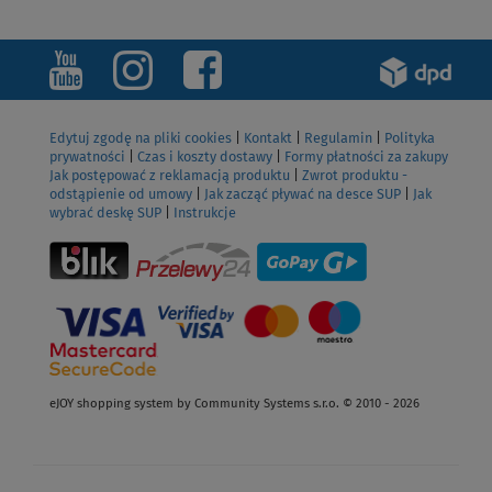
Edytuj zgodę na pliki cookies
|
Kontakt
|
Regulamin
|
Polityka
prywatności
|
Czas i koszty dostawy
|
Formy płatności za zakupy
Jak postępować z reklamacją produktu
|
Zwrot produktu -
odstąpienie od umowy
|
Jak zacząć pływać na desce SUP
|
Jak
wybrać deskę SUP
|
Instrukcje
eJOY shopping system by Community Systems s.r.o. © 2010 - 2026