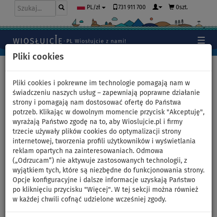
731 911 700
0szt.
PL/zł
Pliki cookies
Home
>
Kajaki, kanoe
>
Uniwersalne hybrydowe
Pliki cookies i pokrewne im technologie pomagają nam w
świadczeniu naszych usług – zapewniają poprawne działanie
strony i pomagają nam dostosować ofertę do Państwa
potrzeb. Klikając w dowolnym momencie przycisk "Akceptuję",
Pompowany kajak WATTSUP
wyrażają Państwo zgodę na to, aby Wioslujcie.pl i firmy
trzecie używały plików cookies do optymalizacji strony
COD 3P 460 - trzyosobowy
internetowej, tworzenia profili użytkowników i wyświetlania
reklam opartych na zainteresowaniach. Odmowa
(„Odrzucam”) nie aktywuje zastosowanych technologii, z
WIOSŁO W
DARMOWA
ZESTAWIE
DOSTAWA
wyjątkiem tych, które są niezbędne do funkcjonowania strony.
Opcje konfiguracyjne i dalsze informacje uzyskają Państwo
Previous
Nex
po kliknięciu przycisku "Więcej". W tej sekcji można również
w każdej chwili cofnąć udzielone wcześniej zgody.