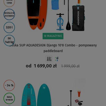
SUPER
CENA
WIOSŁO W
ZESTAWIE
320 l
W MAGAZYNIE
DO
140 kg
Deska SUP AQUADESIGN Django 10'8 Combo - pompowany
paddleboard
od
1 699,00 zł
1 999,00 zł
ZOBACZ
- 34
%
NASZ
WYBÓR