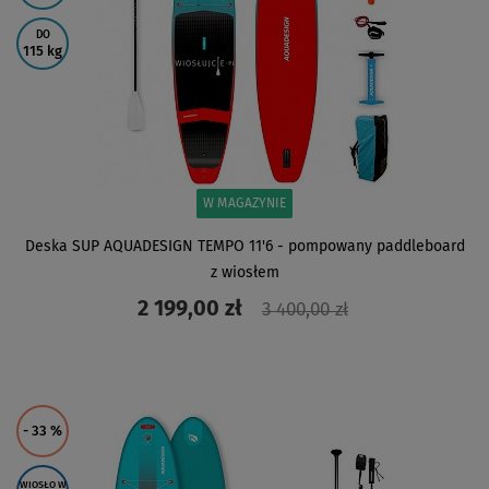
DO
115 kg
W MAGAZYNIE
Deska SUP AQUADESIGN TEMPO 11'6 - pompowany paddleboard
z wiosłem
2 199,00 zł
3 400,00 zł
ZOBACZ
- 33
%
WIOSŁO W