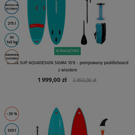
WIOSŁO W
ZESTAWIE
275 l
DO
145 kg
W MAGAZYNIE
DARMOWA
DOSTAWA
Deska SUP AQUADESIGN SIGMA 10'8 - pompowany paddleboard
z wiosłem
1 999,00 zł
3 050,00 zł
ZOBACZ
- 35
%
320 l