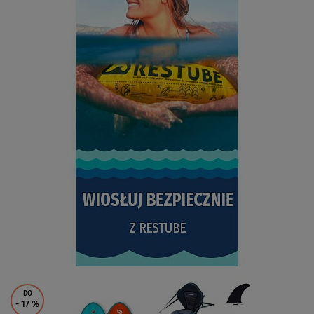
DO
- 17
%