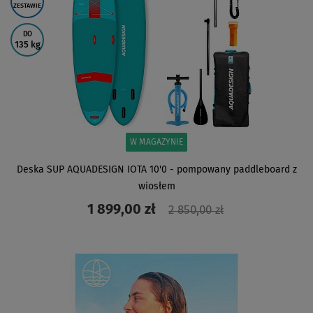
ZESTAWIE
DO
135 kg
W MAGAZYNIE
Deska SUP AQUADESIGN IOTA 10'0 - pompowany paddleboard z
wiosłem
1 899,00 zł
2 850,00 zł
ZOBACZ