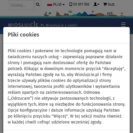
731 911 700
0szt.
PL/zł
Pliki cookies
Home
>
Deski SUP
>
AQUADESIGN
Pliki cookies i pokrewne im technologie pomagają nam w
świadczeniu naszych usług – zapewniają poprawne działanie
strony i pomagają nam dostosować ofertę do Państwa
Pompowane deski SUP -
potrzeb. Klikając w dowolnym momencie przycisk "Akceptuję",
wyrażają Państwo zgodę na to, aby Wioslujcie.pl i firmy
AQUADESIGN
trzecie używały plików cookies do optymalizacji strony
internetowej, tworzenia profili użytkowników i wyświetlania
Francuski producent wysokiej jakości pompowanych desek i
reklam opartych na zainteresowaniach. Odmowa
akcesoriów do wiosłowania AQUADESIGN. Deski SUP tej
(„Odrzucam”) nie aktywuje zastosowanych technologii, z
firmy są wykonane z doskonałych materiałów. Paddleboardy
wyjątkiem tych, które są niezbędne do funkcjonowania strony.
Aquadesign są wytrzymałe i stabilne. Bogata oferta modeli
Opcje konfiguracyjne i dalsze informacje uzyskają Państwo
pozwoli wybrać coś dla siebie zarówno początkującym jak i
po kliknięciu przycisku "Więcej". W tej sekcji można również
bardziej zaawansowanym użytkownikom. Dla miłośników
w każdej chwili cofnąć udzielone wcześniej zgody.
windsurfingu ciekawą propozycją są deski WindSup
Aquadesign