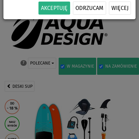
AKCEPTUJĘ
ODRZUCAM
WIĘCEJ
POLECANE
7
W MAGAZYNIE
NA ZAMÓWIENIE
DESKI SUP
DO
- 18
%
NASZ
WYBÓR