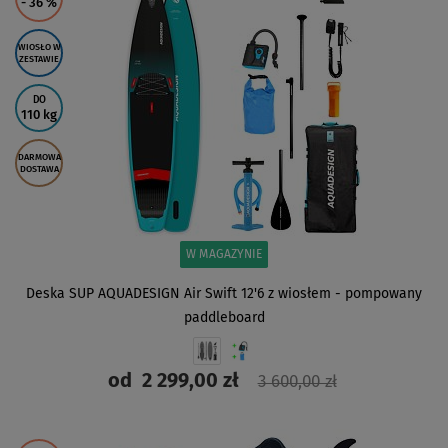
- 36
%
WIOSŁO W
ZESTAWIE
DO
110 kg
DARMOWA
DOSTAWA
W MAGAZYNIE
Deska SUP AQUADESIGN Air Swift 12'6 z wiosłem - pompowany
paddleboard
od
2 299,00 zł
3 600,00 zł
ZOBACZ