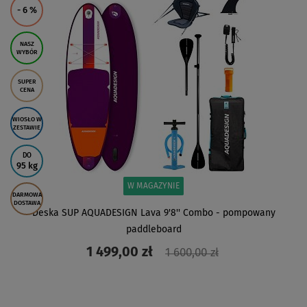
- 6
%
NASZ
WYBÓR
SUPER
CENA
WIOSŁO W
ZESTAWIE
DO
95 kg
W MAGAZYNIE
DARMOWA
DOSTAWA
Deska SUP AQUADESIGN Lava 9'8'' Combo - pompowany
paddleboard
1 499,00 zł
1 600,00 zł