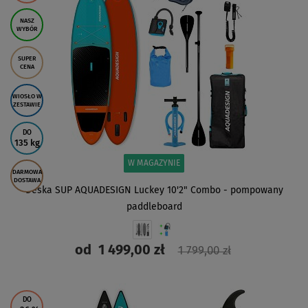
NASZ
WYBÓR
SUPER
CENA
WIOSŁO W
ZESTAWIE
DO
135 kg
W MAGAZYNIE
DARMOWA
DOSTAWA
Deska SUP AQUADESIGN Luckey 10'2" Combo - pompowany
paddleboard
od
1 499,00 zł
1 799,00 zł
ZOBACZ
DO