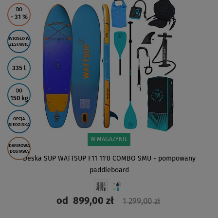
DO
- 31
%
WIOSŁO W
ZESTAWIE
335 l
DO
150 kg
OPCJA
SIEDZISKA
W MAGAZYNIE
DARMOWA
DOSTAWA
Deska SUP WATTSUP F11 11'0 COMBO SMU - pompowany
paddleboard
od
899,00 zł
1 299,00 zł