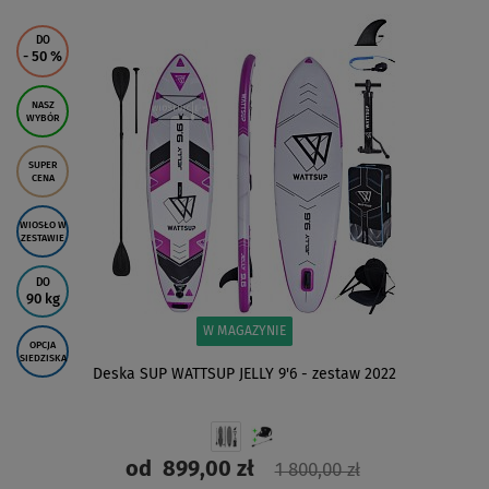
ZOBACZ
DO
- 50
%
NASZ
WYBÓR
SUPER
CENA
WIOSŁO W
ZESTAWIE
DO
90 kg
W MAGAZYNIE
OPCJA
SIEDZISKA
Deska SUP WATTSUP JELLY 9'6 - zestaw 2022
od
899,00 zł
1 800,00 zł