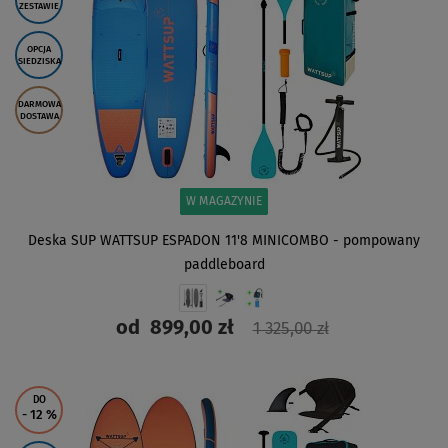
ZESTAWIE
OPCJA
SIEDZISKA
DARMOWA
DOSTAWA
W MAGAZYNIE
Deska SUP WATTSUP ESPADON 11'8 MINICOMBO - pompowany
paddleboard
od
899,00 zł
1 325,00 zł
ZOBACZ
DO
- 12
%