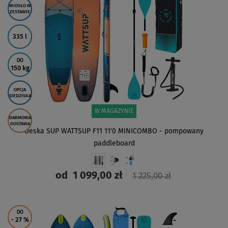
WIOSŁO W
ZESTAWIE
335 l
DO
150 kg
OPCJA
SIEDZISKA
W MAGAZYNIE
DARMOWA
DOSTAWA
Deska SUP WATTSUP F11 11'0 MINICOMBO - pompowany
paddleboard
od
1 099,00 zł
1 225,00 zł
ZOBACZ
DO
- 27
%