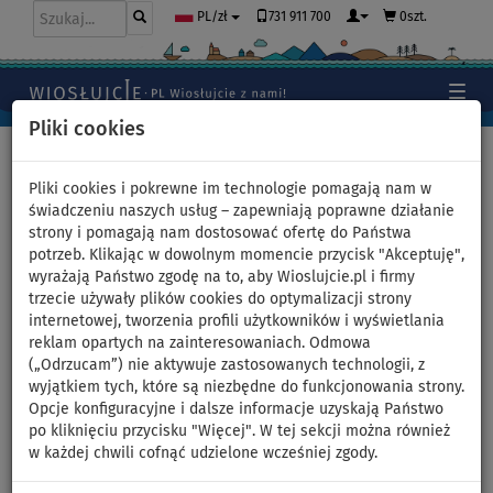
731 911 700
0szt.
PL/zł
Pliki cookies
Home
>
Deski SUP
>
WATTSUP
Pliki cookies i pokrewne im technologie pomagają nam w
świadczeniu naszych usług – zapewniają poprawne działanie
strony i pomagają nam dostosować ofertę do Państwa
Pompowane deski SUP -
potrzeb. Klikając w dowolnym momencie przycisk "Akceptuję",
wyrażają Państwo zgodę na to, aby Wioslujcie.pl i firmy
WATTSUP
trzecie używały plików cookies do optymalizacji strony
internetowej, tworzenia profili użytkowników i wyświetlania
reklam opartych na zainteresowaniach. Odmowa
(„Odrzucam”) nie aktywuje zastosowanych technologii, z
wyjątkiem tych, które są niezbędne do funkcjonowania strony.
Opcje konfiguracyjne i dalsze informacje uzyskają Państwo
po kliknięciu przycisku "Więcej". W tej sekcji można również
w każdej chwili cofnąć udzielone wcześniej zgody.
WATTSUP
to marka specjalizująca się w produkcji