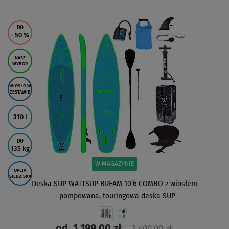
ZOBACZ
DO
- 50
%
NASZ
WYBÓR
WIOSŁO W
ZESTAWIE
310 l
DO
135 kg
W MAGAZYNIE
OPCJA
SIEDZISKA
Deska SUP WATTSUP BREAM 10’6 COMBO z wiosłem
- pompowana, touringowa deska SUP
od
1 199,00 zł