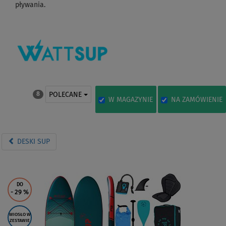
pływania.
POLECANE
8
W MAGAZYNIE
NA ZAMÓWIENIE
DESKI SUP
DO
- 29
%
WIOSŁO W
ZESTAWIE