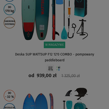
DO
170 kg
DARMOWA
DOSTAWA
W MAGAZYNIE
Deska SUP WATTSUP F12 12'0 COMBO - pompowany
paddleboard
od
939,00 zł
1 325,00 zł
ZOBACZ
DO
- 32
%
WIOSŁO W