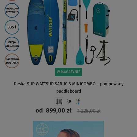
WIOSŁO W
ZESTAWIE
335 l
OPCJA
SIEDZISKA
DARMOWA
DOSTAWA
W MAGAZYNIE
Deska SUP WATTSUP SAR 10'8 MINICOMBO - pompowany
paddleboard
od
899,00 zł
1 225,00 zł
ZOBACZ