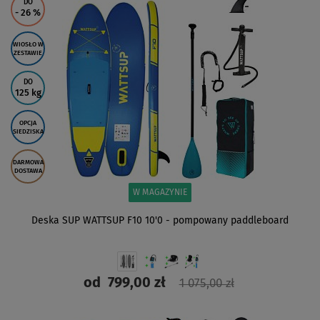
DO
- 26
%
WIOSŁO W
ZESTAWIE
DO
125 kg
OPCJA
SIEDZISKA
DARMOWA
DOSTAWA
W MAGAZYNIE
Deska SUP WATTSUP F10 10'0 - pompowany paddleboard
od
799,00 zł
1 075,00 zł
ZOBACZ