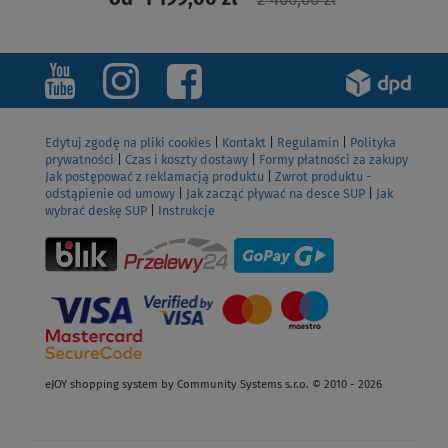
2 400,00 zł
ZOBACZ
Edytuj zgodę na pliki cookies
|
Kontakt
|
Regulamin
|
Polityka
prywatności
|
Czas i koszty dostawy
|
Formy płatności za zakupy
Jak postępować z reklamacją produktu
|
Zwrot produktu -
odstąpienie od umowy
|
Jak zacząć pływać na desce SUP
|
Jak
wybrać deskę SUP
|
Instrukcje
eJOY shopping system by Community Systems s.r.o. © 2010 - 2026