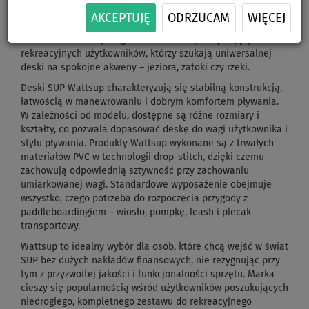
pompowanych desek SUP, która łączy przystępną cenę z
AKCEPTUJĘ
ODRZUCAM
WIĘCEJ
solidnym wykonaniem i nowoczesnym wzornictwem. Oferta
marki skierowana jest głównie do osób początkujących oraz
rekreacyjnych użytkowników, którzy szukają uniwersalnej
deski na spokojne akweny – jeziora, zatoki czy rzeki.
Deski SUP Wattsup charakteryzują się stabilną konstrukcją,
łatwością w manewrowaniu i dobrym komfortem pływania.
W zależności od modelu, dostępne są różne rozmiary i
kształty, co pozwala dopasować deskę do wagi użytkownika i
stylu pływania. Produkty Wattsup wykonane są z trwałych
materiałów PVC w technologii drop-stitch, dzięki czemu
zachowują odpowiednią sztywność przy zachowaniu
umiarkowanej wagi. Standardowe wyposażenie obejmuje
wszystko, czego potrzeba do rozpoczęcia przygody z
paddleboardingiem – wiosło, pompkę, leash i plecak
transportowy.
Wattsup to idealny wybór dla osób, które chcą wejść w świat
SUP bez dużych nakładów finansowych, nie rezygnując przy
tym z przyzwoitej jakości i funkcjonalności sprzętu. Marka
cieszy się popularnością wśród użytkowników poszukujących
niedrogiego, kompletnego zestawu do rekreacyjnego