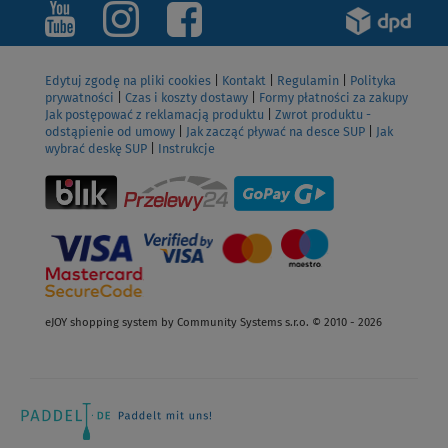
Edytuj zgodę na pliki cookies
|
Kontakt
|
Regulamin
|
Polityka
prywatności
|
Czas i koszty dostawy
|
Formy płatności za zakupy
Jak postępować z reklamacją produktu
|
Zwrot produktu -
odstąpienie od umowy
|
Jak zacząć pływać na desce SUP
|
Jak
wybrać deskę SUP
|
Instrukcje
eJOY shopping system by Community Systems s.r.o. © 2010 - 2026