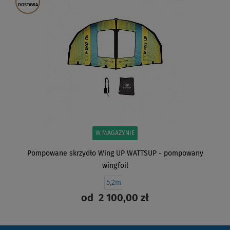
DOSTAWA
W MAGAZYNIE
Pompowane skrzydło Wing UP WATTSUP - pompowany
wingfoil
5,2m
od
2 100,00 zł
ZOBACZ