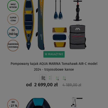
NASZ
WYBÓR
SUPER
CENA
DO
260 kg
DARMOWA
DOSTAWA
W MAGAZYNIE
Pompowany kajak AQUA MARINA Tomahawk AIR-C model
2024 - trzyosobowe kanoe
od
2 699,00 zł
4 189,00 zł
ZOBACZ
DO
- 27
%