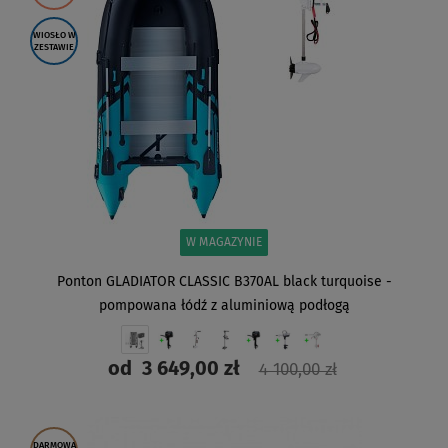
WIOSŁO W
ZESTAWIE
W MAGAZYNIE
Ponton GLADIATOR CLASSIC B370AL black turquoise -
pompowana łódź z aluminiową podłogą
od
3 649,00 zł
4 100,00 zł
ZOBACZ
DARMOWA