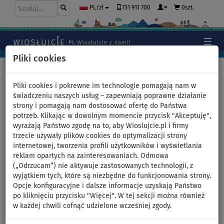
731 911 700
0szt.
PL/zł
Pliki cookies
Ze względu na dużą liczbę zamówień, wiadomości i
Pliki cookies i pokrewne im technologie pomagają nam w
telefonów czas odpowiedzi może być obecnie dłuższy niż
świadczeniu naszych usług – zapewniają poprawne działanie
zwykle. Prosimy o kontakt mailowy i dziękujemy za
strony i pomagają nam dostosować ofertę do Państwa
wyrozumiałość.
potrzeb. Klikając w dowolnym momencie przycisk "Akceptuję",
wyrażają Państwo zgodę na to, aby Wioslujcie.pl i firmy
trzecie używały plików cookies do optymalizacji strony
internetowej, tworzenia profili użytkowników i wyświetlania
reklam opartych na zainteresowaniach. Odmowa
(„Odrzucam”) nie aktywuje zastosowanych technologii, z
wyjątkiem tych, które są niezbędne do funkcjonowania strony.
Opcje konfiguracyjne i dalsze informacje uzyskają Państwo
po kliknięciu przycisku "Więcej". W tej sekcji można również
w każdej chwili cofnąć udzielone wcześniej zgody.