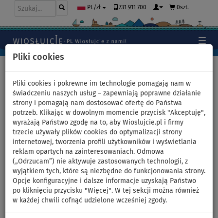
731 911 700
0szt.
PL/zł
Pliki cookies
Home
>
Deski SUP
>
ZRAY
Pliki cookies i pokrewne im technologie pomagają nam w
świadczeniu naszych usług – zapewniają poprawne działanie
strony i pomagają nam dostosować ofertę do Państwa
Pompowane deski SUP - ZRAY
potrzeb. Klikając w dowolnym momencie przycisk "Akceptuję",
wyrażają Państwo zgodę na to, aby Wioslujcie.pl i firmy
trzecie używały plików cookies do optymalizacji strony
internetowej, tworzenia profili użytkowników i wyświetlania
reklam opartych na zainteresowaniach. Odmowa
(„Odrzucam”) nie aktywuje zastosowanych technologii, z
wyjątkiem tych, które są niezbędne do funkcjonowania strony.
Opcje konfiguracyjne i dalsze informacje uzyskają Państwo
po kliknięciu przycisku "Więcej". W tej sekcji można również
ZRAY - Wysokiej jakości marka desek SUP z wieloletnim
w każdej chwili cofnąć udzielone wcześniej zgody.
doświadczeniem w rozwoju i produkcji. Największy zakład