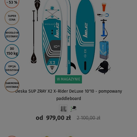
- 53
%
SUPER
CENA
WIOSŁO W
ZESTAWIE
DO
150 kg
OPCJA
SIEDZISKA
W MAGAZYNIE
DARMOWA
DOSTAWA
Deska SUP ZRAY X2 X-Rider DeLuxe 10'10 - pompowany
paddleboard
od
979,00 zł
2 100,00 zł
ZOBACZ