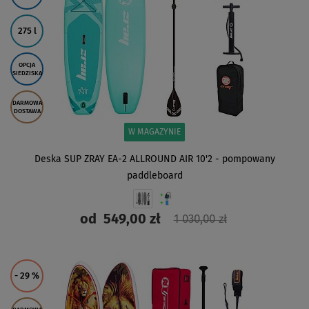
275 l
OPCJA
SIEDZISKA
DARMOWA
DOSTAWA
W MAGAZYNIE
Deska SUP ZRAY EA-2 ALLROUND AIR 10'2 - pompowany
paddleboard
od
549,00 zł
1 030,00 zł
ZOBACZ
- 29
%