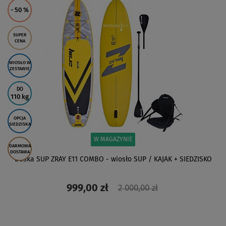
- 50
%
SUPER
CENA
WIOSŁO W
ZESTAWIE
DO
110 kg
OPCJA
SIEDZISKA
W MAGAZYNIE
DARMOWA
DOSTAWA
Deska SUP ZRAY E11 COMBO - wiosło SUP / KAJAK + SIEDZISKO
999,00 zł
2 000,00 zł