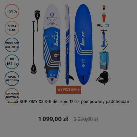
ZOBACZ
- 51
%
SUPER
CENA
WIOSŁO W
ZESTAWIE
DO
162 kg
OPCJA
SIEDZISKA
WYPRZEDANE
DARMOWA
DOSTAWA
Deska SUP ZRAY X3 X-Rider Epic 12'0 - pompowany paddleboard
1 099,00 zł
2 250,00 zł