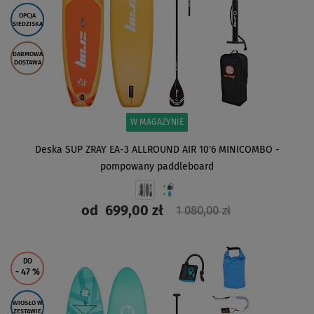
OPCJA
SIEDZISKA
DARMOWA
DOSTAWA
W MAGAZYNIE
Deska SUP ZRAY EA-3 ALLROUND AIR 10'6 MINICOMBO -
pompowany paddleboard
od
699,00 zł
1 080,00 zł
ZOBACZ
DO
- 47
%
WIOSŁO W
ZESTAWIE