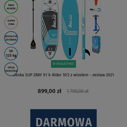
NASZ
WYBÓR
SUPER
CENA
WIOSŁO W
ZESTAWIE
DO
125 kg
W MAGAZYNIE
OPCJA
SIEDZISKA
Deska SUP ZRAY X1 X-Rider 10'2 z wiosłem - zestaw 2021
899,00 zł
1 700,00 zł
ZOBACZ