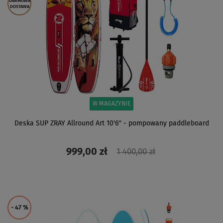
DARMOWA
DOSTAWA
W MAGAZYNIE
Deska SUP ZRAY Allround Art 10'6'' - pompowany paddleboard
999,00 zł
1 400,00 zł
ZOBACZ
- 47
%