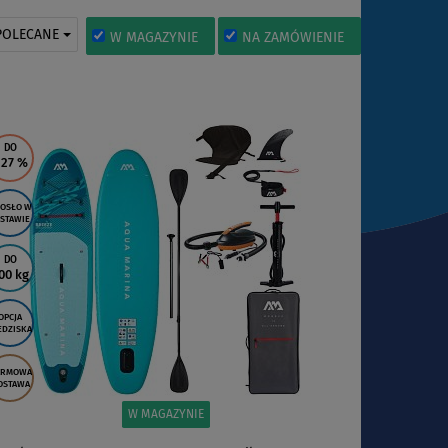
POLECANE
W MAGAZYNIE
NA ZAMÓWIENIE
DO
 27
%
OSŁO W
STAWIE
DO
00 kg
OPCJA
EDZISKA
ARMOWA
OSTAWA
W MAGAZYNIE