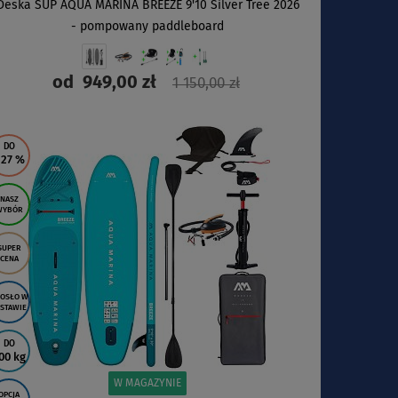
Deska SUP AQUA MARINA BREEZE 9'10 Silver Tree 2026
- pompowany paddleboard
od
949,00 zł
1 150,00 zł
ZOBACZ
DO
 27
%
NASZ
WYBÓR
SUPER
CENA
OSŁO W
STAWIE
DO
00 kg
W MAGAZYNIE
OPCJA