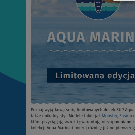
Poznaj wyjątkową serię limitowanych desek SUP Aqua M
także unikalny styl. Modele takie jak
Monster
,
Fusion
c
które przyciągają wzrok i gwarantują niezapomniane
kolekcji Aqua Marina i poczuj różnicę już od pierwszeg