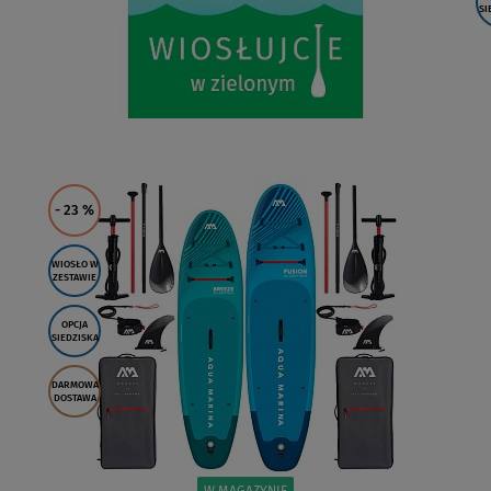
SI
- 23
%
WIOSŁO W
ZESTAWIE
OPCJA
SIEDZISKA
DARMOWA
DOSTAWA