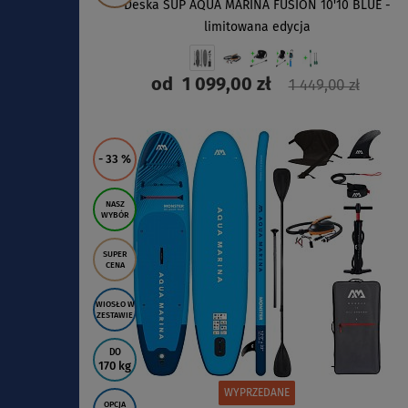
Deska SUP AQUA MARINA FUSION 10'10 BLUE -
limitowana edycja
od
1 099,00 zł
1 449,00 zł
ZOBACZ
- 33
%
NASZ
WYBÓR
SUPER
CENA
WIOSŁO W
ZESTAWIE
DO
170 kg
WYPRZEDANE
OPCJA