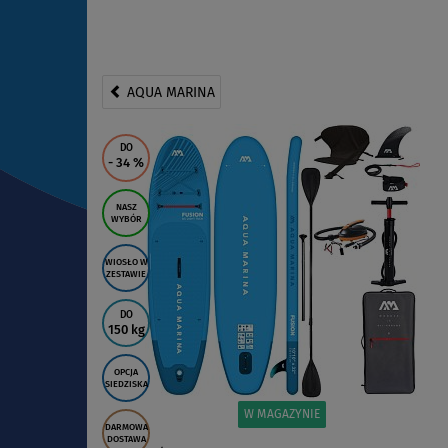
AQUA MARINA
DO
- 34
%
NASZ
WYBÓR
WIOSŁO W
ZESTAWIE
DO
150 kg
OPCJA
SIEDZISKA
W MAGAZYNIE
DARMOWA
DOSTAWA