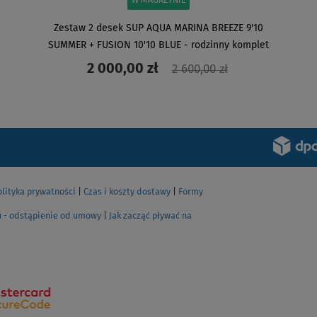
W MAGAZYNIE
Zestaw 2 desek SUP AQUA MARINA BREEZE 9'10
SUMMER + FUSION 10'10 BLUE - rodzinny komplet
paddleboard
2 000,00 zł
2 600,00 zł
ZOBACZ
olityka prywatności
|
Czas i koszty dostawy
|
Formy
u - odstąpienie od umowy
|
Jak zacząć pływać na