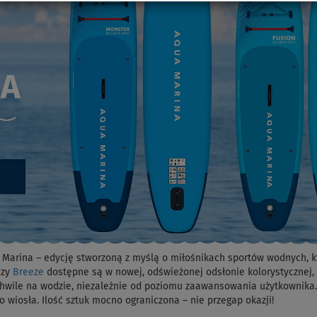
arina – edycję stworzoną z myślą o miłośnikach sportów wodnych, któr
zy
Breeze
dostępne są w nowej, odświeżonej odsłonie kolorystycznej, kt
 chwile na wodzie, niezależnie od poziomu zaawansowania użytkownik
o wiosła. Ilość sztuk mocno ograniczona – nie przegap okazji!