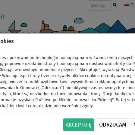
PL
ookies
I
PONTONY I SILNIKI
WIOSŁA
PĘDNIKI
MODA
AKCESORIA
okies i pokrewne im technologie pomagają nam w świadczeniu naszych 
EDYCJA BLUE
ją poprawne działanie strony i pomagają nam dostosować ofertę do 
 Klikając w dowolnym momencie przycisk "Akceptuję", wyrażają Państw
y Wioslujcie.pl i firmy trzecie używały plików cookies do optymalizacji 
 BLUE - Limitowana edycja
wej, tworzenia profili użytkowników i wyświetlania reklam opartych na
sowaniach. Odmowa („Odrzucam”) nie aktywuje zastosowanych technolo
 tych, które są niezbędne do funkcjonowania strony. Opcje konfigurac
formacje uzyskają Państwo po kliknięciu przycisku "Więcej". W tej sek
 każdej chwili cofnąć udzielone wcześniej zgody.
AKCEPTUJĘ
ODRZUCAM