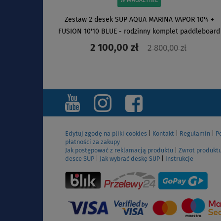
W MAGAZYNIE
Zestaw 2 desek SUP AQUA MARINA VAPOR 10'4 +
FUSION 10'10 BLUE - rodzinny komplet paddleboard
2 100,00 zł
2 800,00 zł
ZOBACZ
Edytuj zgodę na pliki cookies
|
Kontakt
|
Regulamin
|
P
płatności za zakupy
Jak postępować z reklamacją produktu
|
Zwrot produkt
desce SUP
|
Jak wybrać deskę SUP
|
Instrukcje