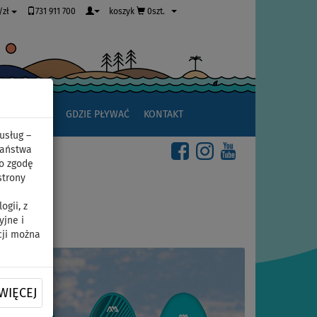
731 911 700
koszyk
0szt.
/zł
JAK ZACZĄĆ
GDZIE PŁYWAĆ
KONTAKT
usług –
Państwa
o zgodę
strony
gii, z
yjne i
cji można
WIĘCEJ