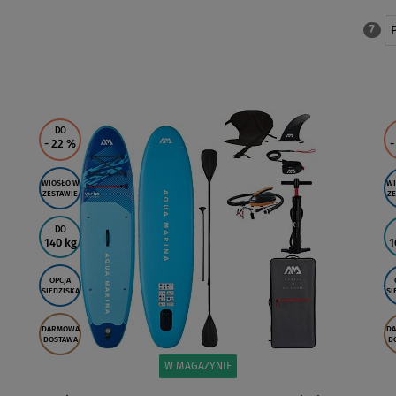
7
DO
- 22
%
-
WIOSŁO W
WI
ZESTAWIE
ZE
DO
140 kg
1
OPCJA
SIEDZISKA
SI
DARMOWA
D
DOSTAWA
D
W MAGAZYNIE