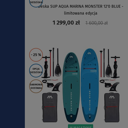
SIEDZISKA
Deska SUP AQUA MARINA MONSTER 12'0 BLUE -
limitowana edycja
1 299,00 zł
1 600,00 zł
ZOBACZ
- 25
%
OPCJA
SIEDZISKA
DARMOWA
DOSTAWA