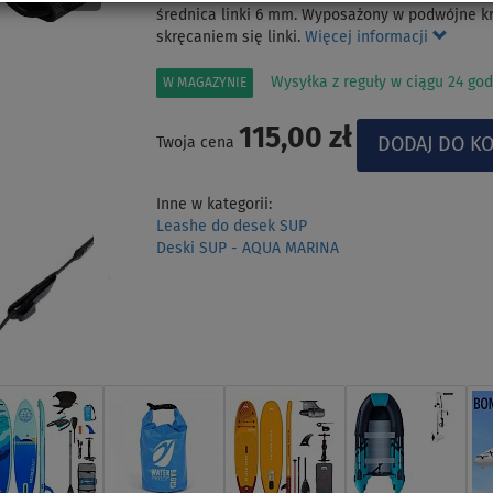
średnica linki 6 mm. Wyposażony w podwójne krę
skręcaniem się linki.
Więcej informacji
Wysyłka z reguły w ciągu 24 god
W MAGAZYNIE
115,00 zł
Twoja cena
Inne w kategorii:
Leashe do desek SUP
Deski SUP - AQUA MARINA