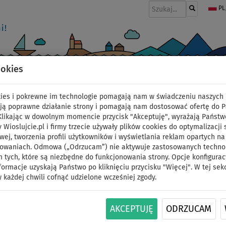
PL
ookies
I
PONTONY I SILNIKI
WIOSŁA
PĘDNIKI
MODA
AKCESORIA
okies i pokrewne im technologie pomagają nam w świadczeniu naszych 
ją poprawne działanie strony i pomagają nam dostosować ofertę do 
 Klikając w dowolnym momencie przycisk "Akceptuję", wyrażają Państw
y Wioslujcie.pl i firmy trzecie używały plików cookies do optymalizacji 
leash AQUA MARINA Sur
wej, tworzenia profili użytkowników i wyświetlania reklam opartych na
sowaniach. Odmowa („Odrzucam”) nie aktywuje zastosowanych technolo
 tych, które są niezbędne do funkcjonowania strony. Opcje konfigurac
bezpieczeństwa do de
formacje uzyskają Państwo po kliknięciu przycisku "Więcej". W tej sek
 każdej chwili cofnąć udzielone wcześniej zgody.
ID: 12351388481
AKCEPTUJĘ
ODRZUCAM
Prosty leash surfingowy AQUA MARINA przeznac
takich jak surfing klasyczny czy paddleboarding 