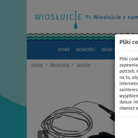
Pliki c
HOME
NOWOŚCI
DESKI SUP
KAJAK
Pliki co
Home
>
Akcesoria
>
Leashe
zapewnia
potrzeb.
na to, ab
interneto
zaintere
wyjątkiem
dalsze in
również w