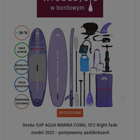
- 36
%
NASZ
WYBÓR
WIOSŁO W
ZESTAWIE
OPCJA
SIEDZISKA
DARMOWA
DOSTAWA
WYPRZEDANE
Deska SUP AQUA MARINA CORAL 10'2 Night fade
model 2023 - pompowany paddleboard