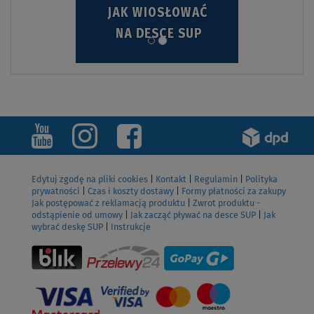
Edytuj zgodę na pliki cookies
|
Kontakt
|
Regulamin
|
Polityka
prywatności
|
Czas i koszty dostawy
|
Formy płatności za zakupy
Jak postępować z reklamacją produktu
|
Zwrot produktu -
odstąpienie od umowy
|
Jak zacząć pływać na desce SUP
|
Jak
wybrać deskę SUP
|
Instrukcje