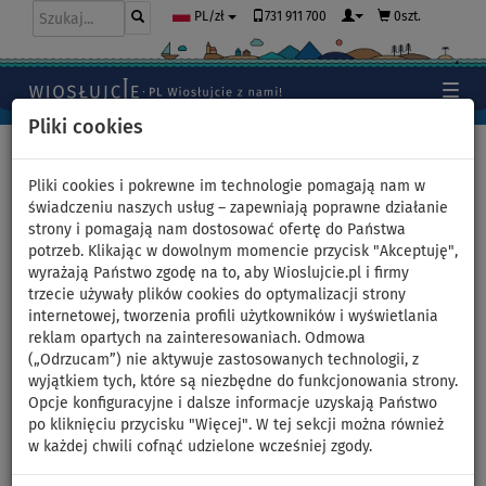
731 911 700
0szt.
PL/zł
Pliki cookies
Home
>
Moda
>
Bluzy bawełniane
>
Męskie
Pliki cookies i pokrewne im technologie pomagają nam w
świadczeniu naszych usług – zapewniają poprawne działanie
strony i pomagają nam dostosować ofertę do Państwa
Bluza bawełniana męska
potrzeb. Klikając w dowolnym momencie przycisk "Akceptuję",
wyrażają Państwo zgodę na to, aby Wioslujcie.pl i firmy
PADDLEBOARDING BLACK - z
trzecie używały plików cookies do optymalizacji strony
internetowej, tworzenia profili użytkowników i wyświetlania
kapturem - rozmiar: M
reklam opartych na zainteresowaniach. Odmowa
(„Odrzucam”) nie aktywuje zastosowanych technologii, z
wyjątkiem tych, które są niezbędne do funkcjonowania strony.
DO
-28
%
Opcje konfiguracyjne i dalsze informacje uzyskają Państwo
po kliknięciu przycisku "Więcej". W tej sekcji można również
Previous
Nex
w każdej chwili cofnąć udzielone wcześniej zgody.