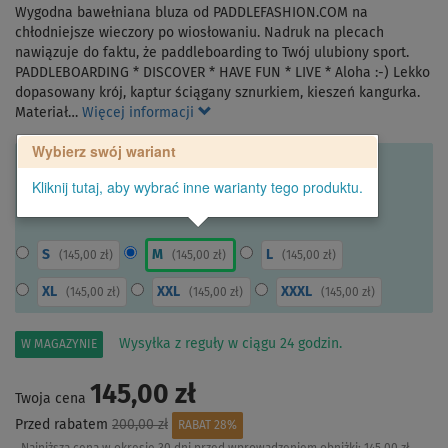
Wygodna bawełniana bluza od PADDLEFASHION.COM na
chłodniejsze wieczory po wiosłowaniu. Nadruk na plecach
nawiązuje do faktu, że paddleboarding to Twój ulubiony sport.
PADDLEBOARDING * DISCOVER * HAVE FUN * LIVE * Aloha :-) Lekko
dopasowany krój, kaptur ściągany sznurkiem, kieszeń kangurka.
Materiał…
Więcej informacji
Wybierz swój wariant
Kliknij tutaj, aby wybrać inne warianty tego produktu.
S
M
L
(
145,00 zł
)
(
145,00 zł
)
(
145,00 zł
)
XL
XXL
XXXL
(
145,00 zł
)
(
145,00 zł
)
(
145,00 zł
)
Wysyłka z reguły w ciągu 24 godzin.
W MAGAZYNIE
145,00 zł
Twoja cena
Przed rabatem
200,00 zł
RABAT 28%