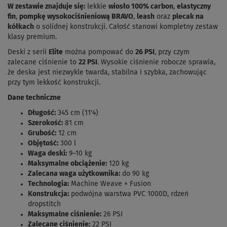
W zestawie znajduje się:
lekkie
wiosło 100% carbon
,
elastyczny
fin
,
pompkę wysokociśnieniową BRAVO
,
leash
oraz
plecak na
kółkach
o solidnej konstrukcji. Całość stanowi kompletny zestaw
klasy premium.
Deski z serii
Elite
można pompować do
26 PSI
, przy czym
zalecane ciśnienie to
22 PSI
. Wysokie ciśnienie robocze sprawia,
że deska jest niezwykle twarda, stabilna i szybka, zachowując
przy tym lekkość konstrukcji.
Dane techniczne
Długość:
345 cm (11'4)
Szerokość:
81 cm
Grubość:
12 cm
Objętość:
300 l
Waga deski:
9–10 kg
Maksymalne obciążenie:
120 kg
Zalecana waga użytkownika:
do 90 kg
Technologia:
Machine Weave + Fusion
Konstrukcja:
podwójna warstwa PVC 1000D, rdzeń
dropstitch
Maksymalne ciśnienie:
26 PSI
Zalecane ciśnienie:
22 PSI