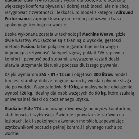
Gladiator Elite 11'4
to idealny wybór dla osób, które oczekują
większego komfortu pływania i dobrej stabilności, ale nie chcą
rezygnować z zwrotności i lekkości. To model z kategorii
Allround
Performance
, zaprojektowany do rekreacji, dłuższych tras i
spokojnego treningu na wodzie.
Deska wykonana została w technologii
Machine Weave
, gdzie
dwie warstwy PVC łączone są z tkaniną o wysokiej gęstości
metodą
Fusion
. Takie połączenie gwarantuje niską wagę i
imponującą sztywność. Antypoślizgowy pokład EVA zapewnia
komfort i pewność pod stopami, a wyważony kształt deski
ułatwia utrzymanie kierunku podczas dłuższego pływania.
Dzięki wymiarom
345 × 81 × 12 cm
i objętości
300 litrów
model
ten jest stabilny, dobrze reaguje na ruchy wiosła i płynnie ślizga
się po wodzie. Waży zaledwie
9–10 kg
, a maksymalne obciążenie
wynosi
120 kg
. Idealny dla osób ważących do
90 kg
, które szukają
uniwersalnej deski do codziennego użytku.
Gladiator Elite 11'4
zachowuje równowagę pomiędzy komfortem,
stabilnością i szybkością. Świetnie sprawdza się zarówno na
jeziorach, jak i spokojnych akwenach morskich, zapewniając
użytkownikowi poczucie pełnej kontroli i płynnego ruchu po
wodzie.