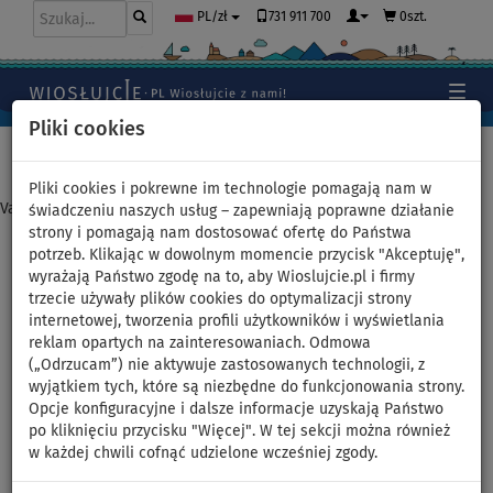
731 911 700
0szt.
PL/zł
Pliki cookies
Home
>
Deski SUP
>
Touring
Pliki cookies i pokrewne im technologie pomagają nam w
Varianta nebyla nalezena
świadczeniu naszych usług – zapewniają poprawne działanie
strony i pomagają nam dostosować ofertę do Państwa
potrzeb. Klikając w dowolnym momencie przycisk "Akceptuję",
Deska SUP GLADIATOR ELITE
wyrażają Państwo zgodę na to, aby Wioslujcie.pl i firmy
trzecie używały plików cookies do optymalizacji strony
Touring 11'4 2026 -
internetowej, tworzenia profili użytkowników i wyświetlania
reklam opartych na zainteresowaniach. Odmowa
pompowany paddleboard z
(„Odrzucam”) nie aktywuje zastosowanych technologii, z
wyjątkiem tych, które są niezbędne do funkcjonowania strony.
wiosłem karbonowym
Opcje konfiguracyjne i dalsze informacje uzyskają Państwo
po kliknięciu przycisku "Więcej". W tej sekcji można również
w każdej chwili cofnąć udzielone wcześniej zgody.
DO
WIOSŁO W
DARMOWA
120 kg
ZESTAWIE
DOSTAWA