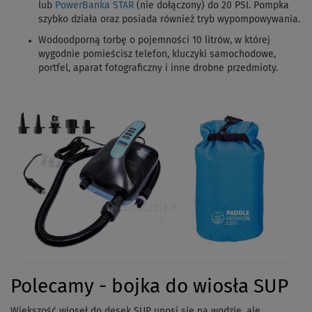
lub
PowerBanka STAR
(nie dołączony) do 20 PSI. Pompka
szybko działa oraz posiada również tryb wypompowywania.
Wodoodporną torbę o pojemności 10 litrów, w której
wygodnie pomieścisz telefon, kluczyki samochodowe,
portfel, aparat fotograficzny i inne drobne przedmioty.
Polecamy - bojka do wiosła SUP
Większość wioseł do desek SUP unosi się na wodzie, ale