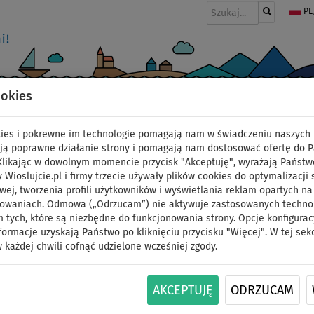
PL
ookies
I
PONTONY I SILNIKI
WIOSŁA
PĘDNIKI
MODA
AKCESORIA
okies i pokrewne im technologie pomagają nam w świadczeniu naszych 
ją poprawne działanie strony i pomagają nam dostosować ofertę do 
 Klikając w dowolnym momencie przycisk "Akceptuję", wyrażają Państw
y Wioslujcie.pl i firmy trzecie używały plików cookies do optymalizacji 
Deska SUP GLADIATOR 
wej, tworzenia profili użytkowników i wyświetlania reklam opartych na
sowaniach. Odmowa („Odrzucam”) nie aktywuje zastosowanych technolo
 tych, które są niezbędne do funkcjonowania strony. Opcje konfigurac
pompowany paddleboar
formacje uzyskają Państwo po kliknięciu przycisku "Więcej". W tej sek
 każdej chwili cofnąć udzielone wcześniej zgody.
podstawowy
AKCEPTUJĘ
ODRZUCAM
WIOSŁO W
OPCJA
DARMOWA
ID: 12351392485
ZESTAWIE
SIEDZISKA
DOSTAWA