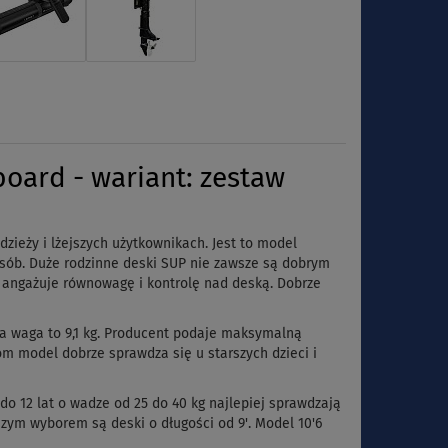
ard - wariant: zestaw
ieży i lżejszych użytkownikach. Jest to model
osób. Duże rodzinne deski SUP nie zawsze są dobrym
iu angażuje równowagę i kontrolę nad deską. Dobrze
 a waga to 9,1 kg. Producent podaje maksymalną
m model dobrze sprawdza się u starszych dzieci i
do 12 lat o wadze od 25 do 40 kg najlepiej sprawdzają
pszym wyborem są deski o długości od 9'. Model 10'6