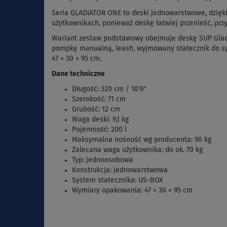
Seria GLADIATOR ONE to deski jednowarstwowe, dzięki
użytkownikach, ponieważ deskę łatwiej przenieść, prz
Wariant zestaw podstawowy obejmuje deskę SUP Glad
pompkę manualną, leash, wyjmowany statecznik do sy
47 × 30 × 95 cm.
Dane techniczne
Długość: 320 cm / 10'6"
Szerokość: 71 cm
Grubość: 12 cm
Waga deski: 9,1 kg
Pojemność: 200 l
Maksymalna nośność wg producenta: 90 kg
Zalecana waga użytkownika: do ok. 70 kg
Typ: jednoosobowa
Konstrukcja: jednowarstwowa
System statecznika: US-BOX
Wymiary opakowania: 47 × 30 × 95 cm