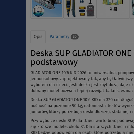
Opis
Parametry
20
Deska SUP GLADIATOR ONE 1
podstawowy
GLADIATOR ONE 10'6 KID 2026 to uniwersalna, pompowan
jednoosobowy, zaprojektowany tak, aby był łatwiejsz
wyborem dla dzieci. Jeśli deska jest zbyt duża, daje 
dobrany model pozwala lepiej rozwijać balans, wzmacn
Deska SUP GLADIATOR ONE 10'6 KID ma 320 cm długości,
nośność na poziomie 90 kg, natomiast z testów wynika
juniorów, którzy potrzebują deski dłuższej, stabilnej
Przy wyborze deski SUP dla dzieci warto brać pod uwag
się krótsze modele, około 8'. Dla starszych dzieci i m
KID będzie odpowiedni dla osób, które potrzebują niec