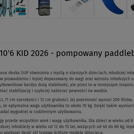
0'6 KID 2026 - pompowany paddlebo
a deska SUP stworzona z myślą o starszych dzieciach, młodszej młodz
y w prowadzeniu i lepiej dopasowany do wagi oraz wzrostu młodszych 
użytkownikowi bardzo dużą stabilność, ale przez to w mniejszym stopn
iać stabilizację i szybciej nabierać pewności na wodzie.
 71 cm szerokości i 12 cm grubości. Jej pojemność wynosi 200 litrów,
, że optymalna waga użytkownika to około 70 kg. Dzięki takim wymiaro
 i nadal wygodnej w codziennym użytkowaniu.
ę przede wszystkim wiek i wagę użytkownika. Dla dzieci w wieku od 6 
łodszej młodzieży w wieku od 12 do 15 lat, ważących od 40 do 60 kg, le
o większej deski niż typowe krótsze modele dziecięce.