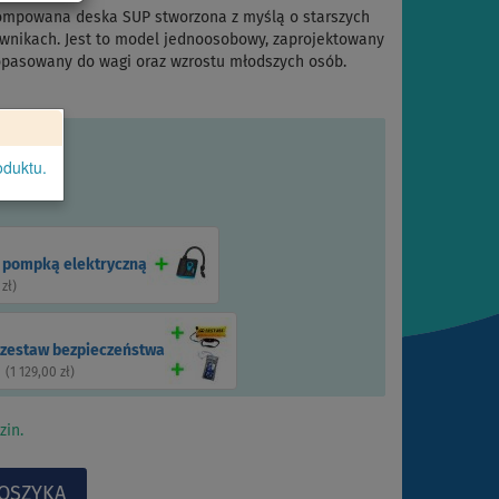
pompowana deska SUP stworzona z myślą o starszych
kownikach. Jest to model jednoosobowy, zaprojektowany
 dopasowany do wagi oraz wzrostu młodszych osób.
oduktu.
z pompką elektryczną
 zł
)
zestaw bezpieczeństwa
(
1 129,00 zł
)
zin.