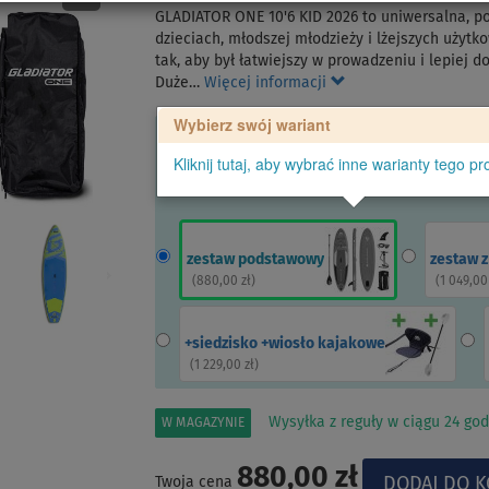
GLADIATOR ONE 10'6 KID 2026 to uniwersalna, 
dzieciach, młodszej młodzieży i lżejszych użyt
tak, aby był łatwiejszy w prowadzeniu i lepiej
Duże…
Więcej informacji
Wybierz swój wariant
Kliknij tutaj, aby wybrać inne warianty tego pr
zestaw podstawowy
zestaw 
(
880,00 zł
)
(
1 049,00
+siedzisko +wiosło kajakowe
(
1 229,00 zł
)
Wysyłka z reguły w ciągu 24 god
W MAGAZYNIE
880,00 zł
Twoja cena