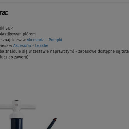
a:
ski SUP
plastikowym piórem
e znajdziesz w
Akcesoria - Pompki
ziesz w
Akcesoria - Leashe
a znajduje się w zestawie naprawczym) - zapasowe dostępne są tut
klucz do zaworu)