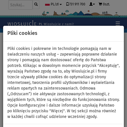
731 911 700
0szt.
PL/zł
Pliki cookies
Home
>
Deski SUP
>
Touring
Pliki cookies i pokrewne im technologie pomagają nam w
świadczeniu naszych usług – zapewniają poprawne działanie
strony i pomagają nam dostosować ofertę do Państwa
Deska SUP STX Tourer 11'6 z
potrzeb. Klikając w dowolnym momencie przycisk "Akceptuję",
wyrażają Państwo zgodę na to, aby Wioslujcie.pl i firmy
wiosłem laminatowym -
trzecie używały plików cookies do optymalizacji strony
internetowej, tworzenia profili użytkowników i wyświetlania
pompowany paddleboard -
reklam opartych na zainteresowaniach. Odmowa
(„Odrzucam”) nie aktywuje zastosowanych technologii, z
wariant: zestaw podstawowy
wyjątkiem tych, które są niezbędne do funkcjonowania strony.
Opcje konfiguracyjne i dalsze informacje uzyskają Państwo
po kliknięciu przycisku "Więcej". W tej sekcji można również
DO
DO
WIOSŁO W
DARMOWA
-42
%
135 kg
ZESTAWIE
DOSTAWA
w każdej chwili cofnąć udzielone wcześniej zgody.