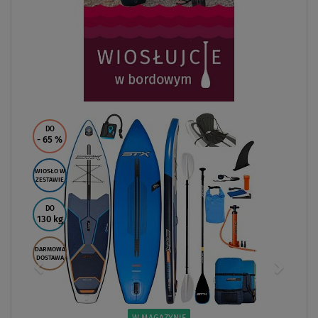
DO
- 65
%
WIOSŁO W
ZESTAWIE
DO
130 kg
DARMOWA
DOSTAWA