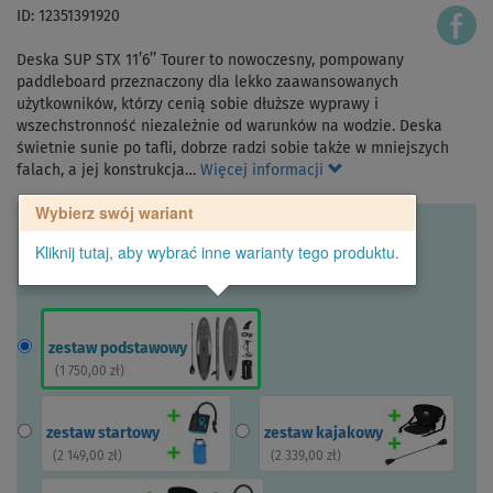
ID: 12351391920
Deska SUP STX 11’6’’ Tourer to nowoczesny, pompowany
paddleboard przeznaczony dla lekko zaawansowanych
użytkowników, którzy cenią sobie dłuższe wyprawy i
wszechstronność niezależnie od warunków na wodzie. Deska
świetnie sunie po tafli, dobrze radzi sobie także w mniejszych
falach, a jej konstrukcja…
Więcej informacji
Wybierz swój wariant
Kliknij tutaj, aby wybrać inne warianty tego produktu.
zestaw podstawowy
(
1 750,00 zł
)
zestaw startowy
zestaw kajakowy
(
2 149,00 zł
)
(
2 339,00 zł
)