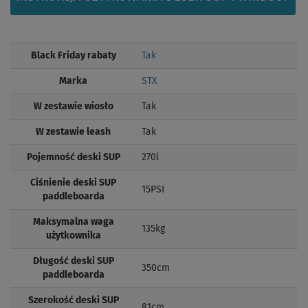
Black Friday rabaty
Tak
Marka
STX
W zestawie wiosło
Tak
W zestawie leash
Tak
Pojemność deski SUP
270l
Ciśnienie deski SUP
15PSI
paddleboarda
Maksymalna waga
135kg
użytkownika
Długość deski SUP
350cm
paddleboarda
Szerokość deski SUP
81cm