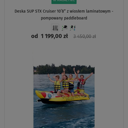
W MAGAZYNIE
Deska SUP STX Cruiser 10’8” z wiosłem laminatowym -
pompowany paddleboard
od
1 199,00 zł
3 450,00 zł
ZOBACZ