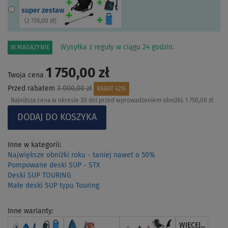
super zestaw
(
2 739,00 zł
)
Wysyłka z reguły w ciągu 24 godzin.
W MAGAZYNIE
1 750,00 zł
Twoja cena
Przed rabatem
3 000,00 zł
RABAT 42%
Najniższa cena w okresie 30 dni przed wprowadzeniem obniżki:
1 750,00 zł
Inne w kategorii:
Największe obniżki roku - taniej nawet o 50%
Pompowane deski SUP - STX
Deski SUP TOURING
Małe deski SUP typu Touring
Inne warianty:
WIĘCEJ...