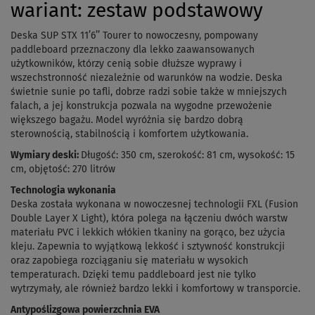
wariant: zestaw podstawowy
Deska SUP STX 11’6’’ Tourer to nowoczesny, pompowany
paddleboard przeznaczony dla lekko zaawansowanych
użytkowników, którzy cenią sobie dłuższe wyprawy i
wszechstronność niezależnie od warunków na wodzie. Deska
świetnie sunie po tafli, dobrze radzi sobie także w mniejszych
falach, a jej konstrukcja pozwala na wygodne przewożenie
większego bagażu. Model wyróżnia się bardzo dobrą
sterownością, stabilnością i komfortem użytkowania.
Wymiary deski:
Długość: 350 cm, szerokość: 81 cm, wysokość: 15
cm, objętość: 270 litrów
Technologia wykonania
Deska została wykonana w nowoczesnej technologii FXL (Fusion
Double Layer X Light), która polega na łączeniu dwóch warstw
materiału PVC i lekkich włókien tkaniny na gorąco, bez użycia
kleju. Zapewnia to wyjątkową lekkość i sztywność konstrukcji
oraz zapobiega rozciąganiu się materiału w wysokich
temperaturach. Dzięki temu paddleboard jest nie tylko
wytrzymały, ale również bardzo lekki i komfortowy w transporcie.
Antypoślizgowa powierzchnia EVA