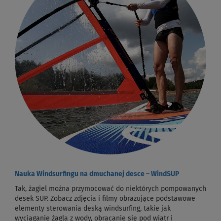
Nauka Windsurfingu na dmuchanej desce – WindSUP
Tak, żagiel można przymocować do niektórych pompowanych
desek SUP. Zobacz zdjęcia i filmy obrazujące podstawowe
elementy sterowania deską windsurfing, takie jak
wyciąganie żagla z wody, obracanie się pod wiatr i