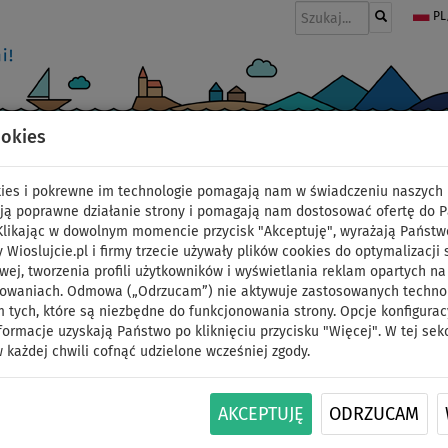
PL
ookies
I
PONTONY I SILNIKI
WIOSŁA
PĘDNIKI
MODA
AKCESORIA
okies i pokrewne im technologie pomagają nam w świadczeniu naszych 
ją poprawne działanie strony i pomagają nam dostosować ofertę do 
 Klikając w dowolnym momencie przycisk "Akceptuję", wyrażają Państw
y Wioslujcie.pl i firmy trzecie używały plików cookies do optymalizacji 
 AQUA MARINA - ELECTRO SUP
wej, tworzenia profili użytkowników i wyświetlania reklam opartych na
sowaniach. Odmowa („Odrzucam”) nie aktywuje zastosowanych technolo
 tych, które są niezbędne do funkcjonowania strony. Opcje konfigurac
formacje uzyskają Państwo po kliknięciu przycisku "Więcej". W tej sek
Deska SUP Aqua Marina eFusion z silnkiem BlueDrive S
 każdej chwili cofnąć udzielone wcześniej zgody.
28.04.2025
Deska SUP Aqua Marina Fusion 10'10" z silnikiem BlueDrive S to 
AKCEPTUJĘ
ODRZUCAM
elektrycznego napędu, umożliwiającego komfortowe pływanie n