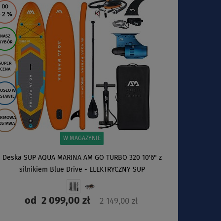
DO
- 2
%
NASZ
WYBÓR
SUPER
CENA
OSŁO W
STAWIE
ARMOWA
OSTAWA
W MAGAZYNIE
Deska SUP AQUA MARINA AM GO TURBO 320 10'6" z
silnikiem Blue Drive - ELEKTRYCZNY SUP
od
2 099,00 zł
2 149,00 zł