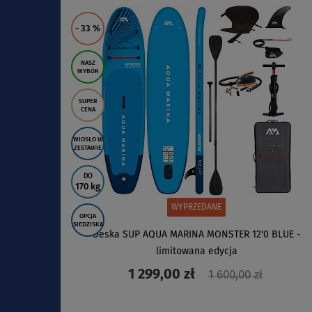
ZOBACZ
- 33
%
NASZ
WYBÓR
SUPER
CENA
WIOSŁO W
ZESTAWIE
DO
170 kg
WYPRZEDANE
OPCJA
SIEDZISKA
Deska SUP AQUA MARINA MONSTER 12'0 BLUE -
limitowana edycja
1 299,00 zł
1 600,00 zł