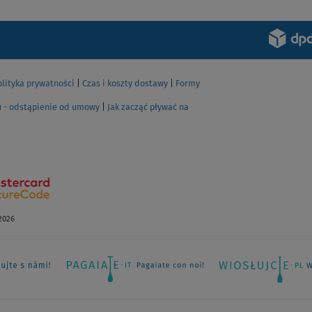
olityka prywatności
|
Czas i koszty dostawy
|
Formy
u - odstąpienie od umowy
|
Jak zacząć pływać na
2026