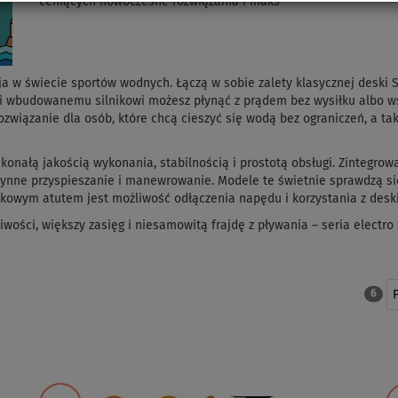
ceniących nowoczesne rozwiązania i maks
a w świecie sportów wodnych. Łączą w sobie zalety klasycznej deski
ęki wbudowanemu silnikowi możesz płynąć z prądem bez wysiłku albo 
rozwiązanie dla osób, które chcą cieszyć się wodą bez ograniczeń, a ta
onałą jakością wykonania, stabilnością i prostotą obsługi. Zintegro
płynne przyspieszanie i manewrowanie. Modele te świetnie sprawdzą si
owym atutem jest możliwość odłączenia napędu i korzystania z deski
liwości, większy zasięg i niesamowitą frajdę z pływania – seria electr
6