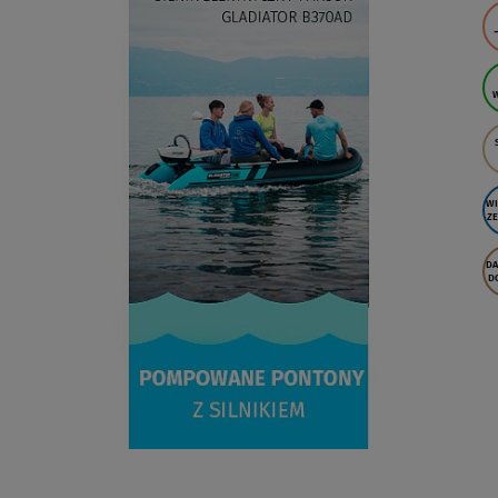
WI
ZE
D
D