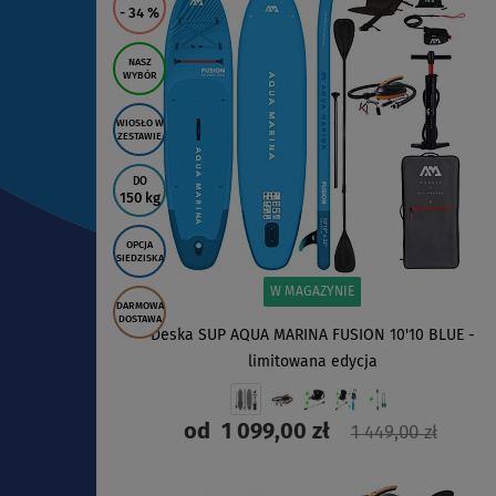
- 34
%
NASZ
WYBÓR
WIOSŁO W
ZESTAWIE
DO
150 kg
OPCJA
SIEDZISKA
W MAGAZYNIE
DARMOWA
DOSTAWA
Deska SUP AQUA MARINA FUSION 10'10 BLUE -
limitowana edycja
od
1 099,00 zł
1 449,00 zł
ZOBACZ