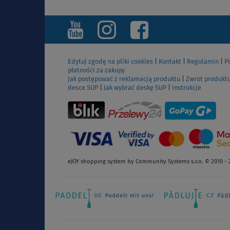
ZOBACZ
Edytuj zgodę na pliki cookies
|
Kontakt
|
Regulamin
|
P
płatności za zakupy
Jak postępować z reklamacją produktu
|
Zwrot produkt
desce SUP
|
Jak wybrać deskę SUP
|
Instrukcje
eJOY shopping system by Community Systems s.r.o. © 2010 - 