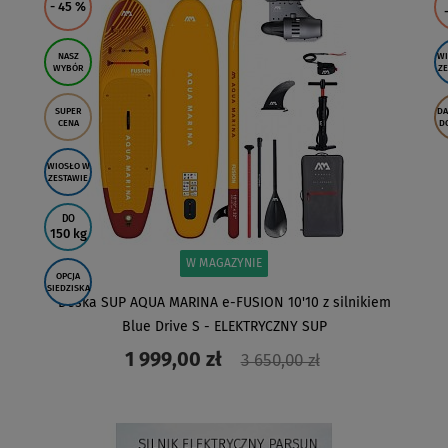
- 45
%
NASZ
WI
WYBÓR
ZE
SUPER
D
CENA
D
WIOSŁO W
ZESTAWIE
DO
150 kg
W MAGAZYNIE
OPCJA
SIEDZISKA
Deska SUP AQUA MARINA e-FUSION 10'10 z silnikiem
Blue Drive S - ELEKTRYCZNY SUP
1 999,00 zł
3 650,00 zł
ZOBACZ