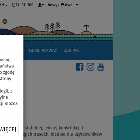
731 911 700
koszyk
0szt.
/zł
JAK ZACZĄĆ
GDZIE PŁYWAĆ
KONTAKT
usług –
Państwa
o zgodę
strony
gii, z
yjne i
cji można
połączenie stabilnej, lekkiej konstrukcji i
WIĘCEJ
awet na długich trasach. Idealna dla użytkowników