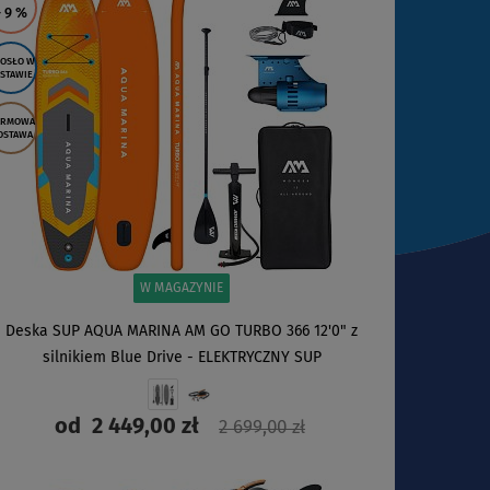
- 9
%
OSŁO W
STAWIE
ARMOWA
OSTAWA
W MAGAZYNIE
Deska SUP AQUA MARINA AM GO TURBO 366 12'0" z
silnikiem Blue Drive - ELEKTRYCZNY SUP
od
2 449,00 zł
2 699,00 zł
ZOBACZ