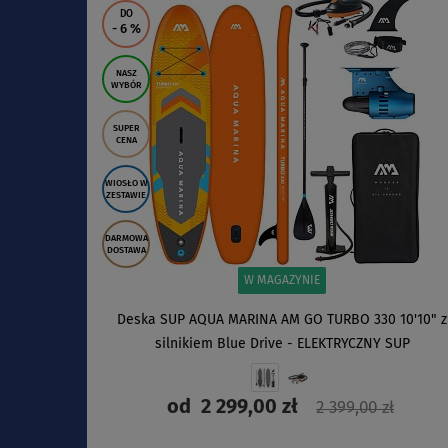
DO
- 6
%
NASZ
WYBÓR
SUPER
CENA
WIOSŁO W
ZESTAWIE
DARMOWA
DOSTAWA
W MAGAZYNIE
Deska SUP AQUA MARINA AM GO TURBO 330 10'10" z
silnikiem Blue Drive - ELEKTRYCZNY SUP
od
2 299,00 zł
2 399,00 zł