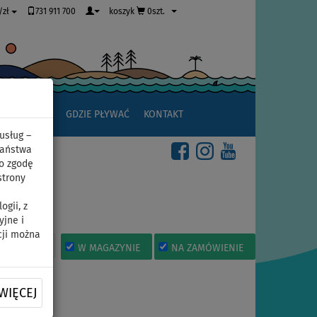
731 911 700
koszyk
0szt.
/zł
JAK ZACZĄĆ
GDZIE PŁYWAĆ
KONTAKT
usług –
Państwa
o zgodę
strony
UP
gii, z
yjne i
cji można
POLECANE
W MAGAZYNIE
NA ZAMÓWIENIE
WIĘCEJ