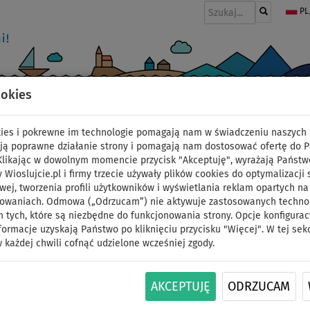
PL
ookies
I
PONTONY I SILNIKI
WIOSŁA
PĘDNIKI
MODA
AKCESORIA
okies i pokrewne im technologie pomagają nam w świadczeniu naszych 
glowania – WindSUP
ją poprawne działanie strony i pomagają nam dostosować ofertę do 
 Klikając w dowolnym momencie przycisk "Akceptuję", wyrażają Państw
y Wioslujcie.pl i firmy trzecie używały plików cookies do optymalizacji 
 możliwością żeglowania – WindS
wej, tworzenia profili użytkowników i wyświetlania reklam opartych na
sowaniach. Odmowa („Odrzucam”) nie aktywuje zastosowanych technolo
 tych, które są niezbędne do funkcjonowania strony. Opcje konfigurac
formacje uzyskają Państwo po kliknięciu przycisku "Więcej". W tej sek
1
 każdej chwili cofnąć udzielone wcześniej zgody.
AKCEPTUJĘ
ODRZUCAM