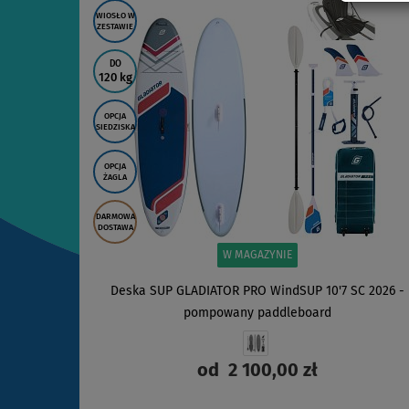
WIOSŁO W
ZESTAWIE
DO
120 kg
OPCJA
SIEDZISKA
OPCJA
ŻAGLA
DARMOWA
DOSTAWA
W MAGAZYNIE
Deska SUP GLADIATOR PRO WindSUP 10'7 SC 2026 -
pompowany paddleboard
od
2 100,00 zł