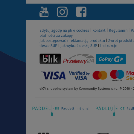
ZOBACZ
Edytuj zgodę na pliki cookies
|
Kontakt
|
Regulamin
|
P
płatności za zakupy
Jak postępować z reklamacją produktu
|
Zwrot produkt
desce SUP
|
Jak wybrać deskę SUP
|
Instrukcje
eJOY shopping system by Community Systems s.r.o. © 2010 - 