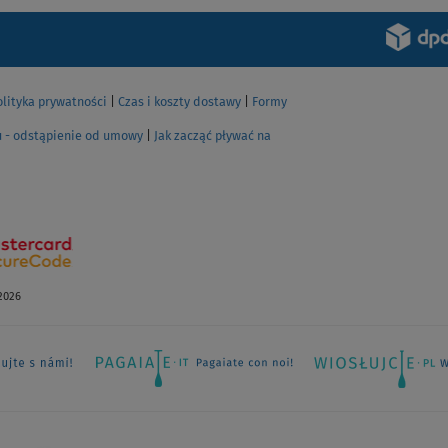
olityka prywatności
|
Czas i koszty dostawy
|
Formy
u - odstąpienie od umowy
|
Jak zacząć pływać na
2026