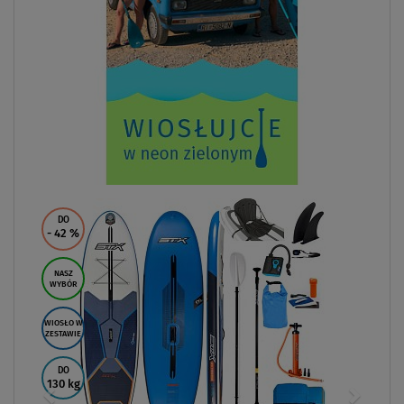
DO
- 42
%
NASZ
WYBÓR
WIOSŁO W
ZESTAWIE
DO
130 kg