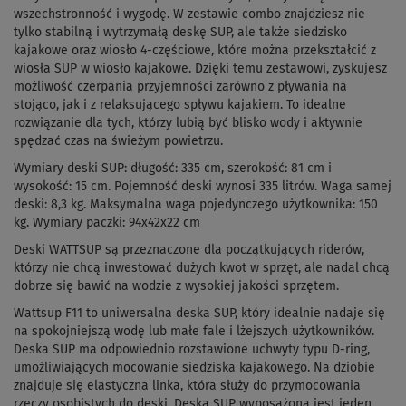
wszechstronność i wygodę. W zestawie combo znajdziesz nie
tylko stabilną i wytrzymałą deskę SUP, ale także siedzisko
kajakowe oraz wiosło 4-częściowe, które można przekształcić z
wiosła SUP w wiosło kajakowe. Dzięki temu zestawowi, zyskujesz
możliwość czerpania przyjemności zarówno z pływania na
stojąco, jak i z relaksującego spływu kajakiem. To idealne
rozwiązanie dla tych, którzy lubią być blisko wody i aktywnie
spędzać czas na świeżym powietrzu.
Wymiary deski SUP: długość: 335 cm, szerokość: 81 cm i
wysokość: 15 cm. Pojemność deski wynosi 335 litrów. Waga samej
deski: 8,3 kg. Maksymalna waga pojedynczego użytkownika: 150
kg. Wymiary paczki: 94x42x22 cm
Deski WATTSUP są przeznaczone dla początkujących riderów,
którzy nie chcą inwestować dużych kwot w sprzęt, ale nadal chcą
dobrze się bawić na wodzie z wysokiej jakości sprzętem.
Wattsup F11 to uniwersalna deska SUP, który idealnie nadaje się
na spokojniejszą wodę lub małe fale i lżejszych użytkowników.
Deska SUP ma odpowiednio rozstawione uchwyty typu D-ring,
umożliwiających mocowanie siedziska kajakowego. Na dziobie
znajduje się elastyczna linka, która służy do przymocowania
rzeczy osobistych do deski. Deska SUP wyposażona jest jeden