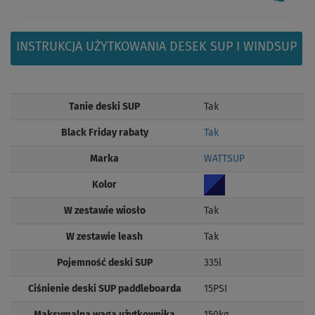
INSTRUKCJA UŻYTKOWANIA DESEK SUP I WINDSUP
Tanie deski SUP
Tak
Black Friday rabaty
Tak
Marka
WATTSUP
Kolor
W zestawie wiosło
Tak
W zestawie leash
Tak
Pojemność deski SUP
335l
Ciśnienie deski SUP paddleboarda
15PSI
Maksymalna waga użytkownika
150kg