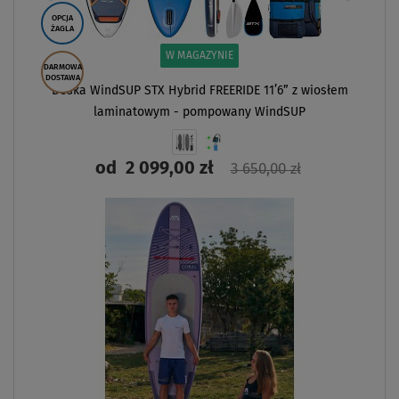
OPCJA
ŻAGLA
W MAGAZYNIE
DARMOWA
DOSTAWA
Deska WindSUP STX Hybrid FREERIDE 11’6” z wiosłem
laminatowym - pompowany WindSUP
od
2 099,00 zł
3 650,00 zł
ZOBACZ