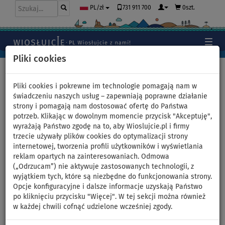
731 911 700
0szt.
PL/zł
Pliki cookies
Home
>
Deski SUP
>
Uniwersalne deski SUP
Pliki cookies i pokrewne im technologie pomagają nam w
świadczeniu naszych usług – zapewniają poprawne działanie
strony i pomagają nam dostosować ofertę do Państwa
Deska SUP WATTSUP F11 11'0
potrzeb. Klikając w dowolnym momencie przycisk "Akceptuję",
wyrażają Państwo zgodę na to, aby Wioslujcie.pl i firmy
COMBO SMU - pompowany
trzecie używały plików cookies do optymalizacji strony
internetowej, tworzenia profili użytkowników i wyświetlania
paddleboard - wariant:
reklam opartych na zainteresowaniach. Odmowa
(„Odrzucam”) nie aktywuje zastosowanych technologii, z
zestaw podstawowy
wyjątkiem tych, które są niezbędne do funkcjonowania strony.
Opcje konfiguracyjne i dalsze informacje uzyskają Państwo
po kliknięciu przycisku "Więcej". W tej sekcji można również
DO
DO
WIOSŁO W
OPCJA
DARMOWA
335 l
-31
%
150 kg
ZESTAWIE
SIEDZISKA
DOSTAWA
w każdej chwili cofnąć udzielone wcześniej zgody.