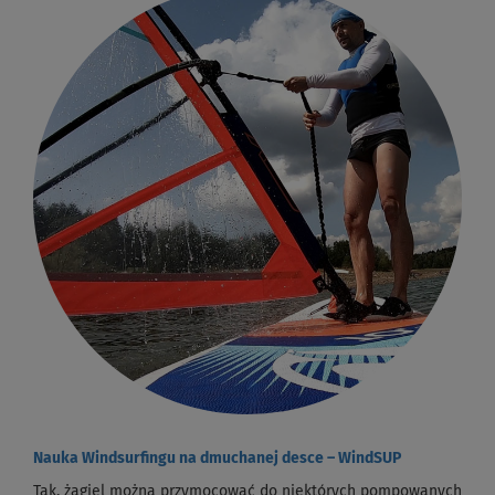
Nauka Windsurfingu na dmuchanej desce – WindSUP
Tak, żagiel można przymocować do niektórych pompowanych