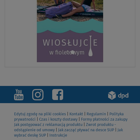
Edytuj zgodę na pliki cookies
|
Kontakt
|
Regulamin
|
Polityka
prywatności
|
Czas i koszty dostawy
|
Formy płatności za zakupy
Jak postępować z reklamacją produktu
|
Zwrot produktu -
odstąpienie od umowy
|
Jak zacząć pływać na desce SUP
|
Jak
wybrać deskę SUP
|
Instrukcje