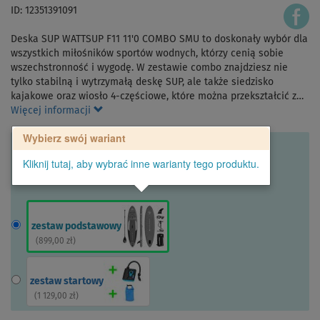
ID: 12351391091
Deska SUP WATTSUP F11 11'0 COMBO SMU to doskonały wybór dla
wszystkich miłośników sportów wodnych, którzy cenią sobie
wszechstronność i wygodę. W zestawie combo znajdziesz nie
tylko stabilną i wytrzymałą deskę SUP, ale także siedzisko
kajakowe oraz wiosło 4-częściowe, które można przekształcić z…
Więcej informacji
Wybierz swój wariant
Kliknij tutaj, aby wybrać inne warianty tego produktu.
zestaw podstawowy
(
899,00 zł
)
zestaw startowy
(
1 129,00 zł
)