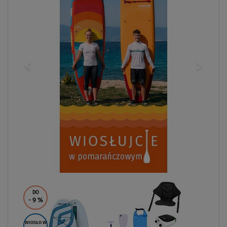
DO
- 9
%
WIOSŁO W