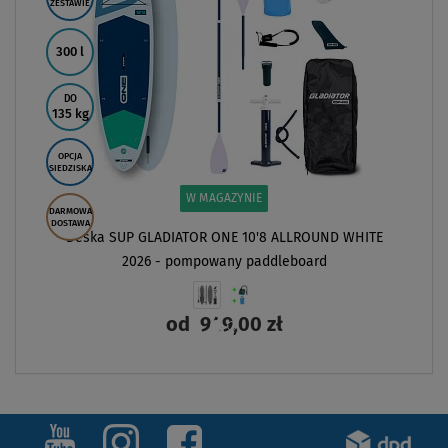
ZESTAWIE
300 l
DO
135 kg
OPCJA
SIEDZISKA
W MAGAZYNIE
DARMOWA
DOSTAWA
Deska SUP GLADIATOR ONE 10'8 ALLROUND WHITE
2026 - pompowany paddleboard
od
949,00 zł
ZOBACZ