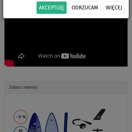
AKCEPTUJĘ
ODRZUCAM
WIĘCEJ
Zobacz również
Previous
Next
- 17
%
DO