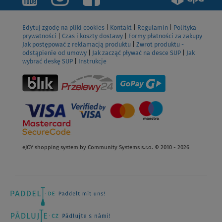
Edytuj zgodę na pliki cookies
|
Kontakt
|
Regulamin
|
Polityka
prywatności
|
Czas i koszty dostawy
|
Formy płatności za zakupy
Jak postępować z reklamacją produktu
|
Zwrot produktu -
odstąpienie od umowy
|
Jak zacząć pływać na desce SUP
|
Jak
wybrać deskę SUP
|
Instrukcje
eJOY shopping system by Community Systems s.r.o. © 2010 - 2026