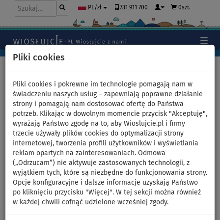
731 911 700
0szt.
PL/zł
Pliki cookies
Home
>
Jak zacząć pływać na desce SUP
>
SUP PORT
>
Klejenie pianki na pokładzie deski SUP
Pliki cookies i pokrewne im technologie pomagają nam w
świadczeniu naszych usług – zapewniają poprawne działanie
strony i pomagają nam dostosować ofertę do Państwa
potrzeb. Klikając w dowolnym momencie przycisk "Akceptuję",
Klejenie pianki na pokładzie
wyrażają Państwo zgodę na to, aby Wioslujcie.pl i firmy
trzecie używały plików cookies do optymalizacji strony
deski SUP
internetowej, tworzenia profili użytkowników i wyświetlania
reklam opartych na zainteresowaniach. Odmowa
Lekko odkleiła Ci się pianka na pokładzie deski SUP? Nie ma
(„Odrzucam”) nie aktywuje zastosowanych technologii, z
problemu. Pokażemy, jak łatwo przykleić piankę na desce SUP za
wyjątkiem tych, które są niezbędne do funkcjonowania strony.
pomocą kleju X-TREME FIX.
Opcje konfiguracyjne i dalsze informacje uzyskają Państwo
po kliknięciu przycisku "Więcej". W tej sekcji można również
KLEJENIE DESEK SUP
Materiały do ​​klejenia znajdziesz w:
w każdej chwili cofnąć udzielone wcześniej zgody.