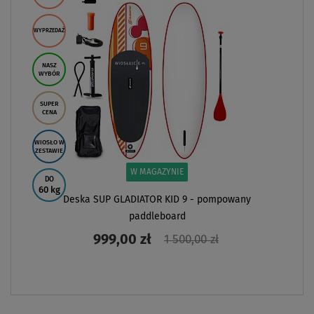
WYPRZEDAŻ
NASZ
WYBÓR
SUPER
CENA
WIOSŁO W
ZESTAWIE
W MAGAZYNIE
DO
60 kg
Deska SUP GLADIATOR KID 9 - pompowany
paddleboard
999,00 zł
1 500,00 zł
ZOBACZ