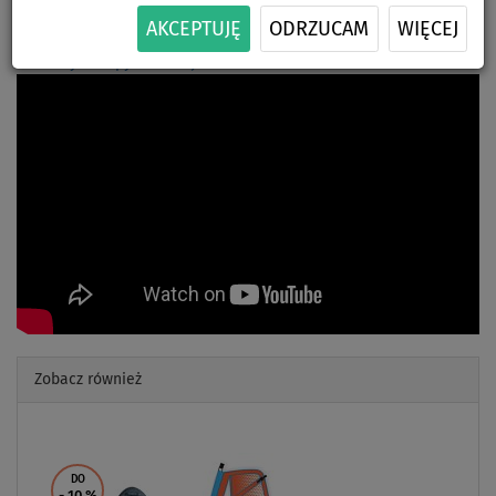
Pierwsze wiosłowanie dopiero przed Wami? Sprawdźcie nasz film!
AKCEPTUJĘ
ODRZUCAM
WIĘCEJ
#KobietyNaSupy
#WioslujciePL
Zobacz również
Previous
Next
DO