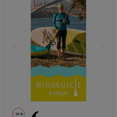
- 33
%