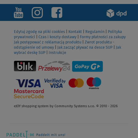
Edytuj zgodę na pliki cookies
|
Kontakt
|
Regulamin
|
Polityka
prywatności
|
Czas i koszty dostawy
|
Formy płatności za zakupy
Jak postępować z reklamacją produktu
|
Zwrot produktu -
odstąpienie od umowy
|
Jak zacząć pływać na desce SUP
|
Jak
wybrać deskę SUP
|
Instrukcje
eJOY shopping system by Community Systems s.r.o. © 2010 - 2026