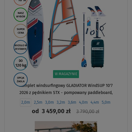
- 10
%
NASZ
WYBÓR
SUPER
CENA
WIOSŁO W
ZESTAWIE
DO
120 kg
W MAGAZYNIE
OPCJA
ŻAGLA
Komplet windsurfingowy GLADIATOR WindSUP 10'7
2026 z pędnikiem STX - pompowany paddleboard,
windsurfing
2,0m
2,5m
3,0m
3,2m
3,6m
4,0m
4,4m
5,0m
od
3 459,00 zł
3 790,00 zł
ZOBACZ