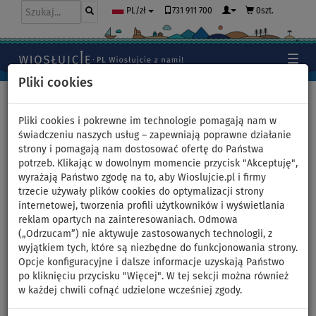
731 911 700
0szt.
PL/zł
Pliki cookies
Home
>
SUP Blog - Nowości
>
Kobiety na SUPy - Pierwsze
kroki na desce SUP
Pliki cookies i pokrewne im technologie pomagają nam w
świadczeniu naszych usług – zapewniają poprawne działanie
strony i pomagają nam dostosować ofertę do Państwa
potrzeb. Klikając w dowolnym momencie przycisk "Akceptuję",
Kobiety na SUPy - Pierwsze
wyrażają Państwo zgodę na to, aby Wioslujcie.pl i firmy
trzecie używały plików cookies do optymalizacji strony
kroki na desce SUP
internetowej, tworzenia profili użytkowników i wyświetlania
reklam opartych na zainteresowaniach. Odmowa
Kobiety na SUPy!
(„Odrzucam”) nie aktywuje zastosowanych technologii, z
wyjątkiem tych, które są niezbędne do funkcjonowania strony.
Idealny film dla wszystkich nowych posiadaczy/użytkowników
Opcje konfiguracyjne i dalsze informacje uzyskają Państwo
desek SUP!
po kliknięciu przycisku "Więcej". W tej sekcji można również
Superka
i
Banana
opowiedzą Wam o pierwszych krokach na
w każdej chwili cofnąć udzielone wcześniej zgody.
SUPie - jak zwodować deskę, wiosłować itp.