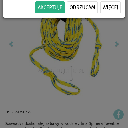
AKCEPTUJĘ
ODRZUCAM
WIĘCEJ
ID: 12351390529
Doświadcz doskonałej zabawy w wodzie z liną Spinera Towable