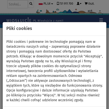
731 911 700
0szt.
PL/zł
Pliki cookies
Home
>
Pontony i silniki
Pliki cookies i pokrewne im technologie pomagają nam w
świadczeniu naszych usług – zapewniają poprawne działanie
strony i pomagają nam dostosować ofertę do Państwa
Lina do holowania SPINERA
potrzeb. Klikając w dowolnym momencie przycisk "Akceptuję",
wyrażają Państwo zgodę na to, aby Wioslujcie.pl i firmy
Towable Tube Rope - na 2
trzecie używały plików cookies do optymalizacji strony
internetowej, tworzenia profili użytkowników i wyświetlania
osoby
reklam opartych na zainteresowaniach. Odmowa
(„Odrzucam”) nie aktywuje zastosowanych technologii, z
wyjątkiem tych, które są niezbędne do funkcjonowania strony.
Opcje konfiguracyjne i dalsze informacje uzyskają Państwo
Previous
Nex
po kliknięciu przycisku "Więcej". W tej sekcji można również
w każdej chwili cofnąć udzielone wcześniej zgody.