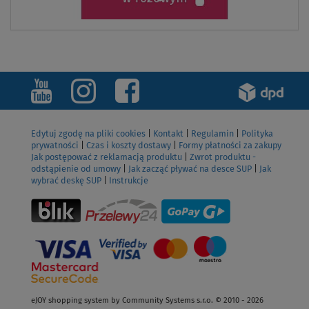
Edytuj zgodę na pliki cookies
|
Kontakt
|
Regulamin
|
Polityka
prywatności
|
Czas i koszty dostawy
|
Formy płatności za zakupy
Jak postępować z reklamacją produktu
|
Zwrot produktu -
odstąpienie od umowy
|
Jak zacząć pływać na desce SUP
|
Jak
wybrać deskę SUP
|
Instrukcje
eJOY shopping system by Community Systems s.r.o. © 2010 - 2026