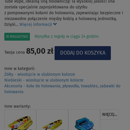
Tube Rope, idealną liną holowniczą! Ta wysokiej jakości lina
została specjalnie zaprojektowana do użytku
z pompowanymi kołami do holowania, zapewniając bezpieczne i
niezawodne połączenie między łodzią a holowaną jednostką.
Dzięki…
Więcej informacji
Wysyłka z reguły w ciągu 24 godzin.
W MAGAZYNIE
85,00 zł
Twoja cena
Inne w kategorii:
Żółty - wiosłujcie w ulubionym kolorze
Niebieski - wiosłujcie w ulubionym kolorze
Akcesoria - koła do holowania, pływadła, towables, zabawki do
holowania
Inne warianty:
WIĘCEJ...