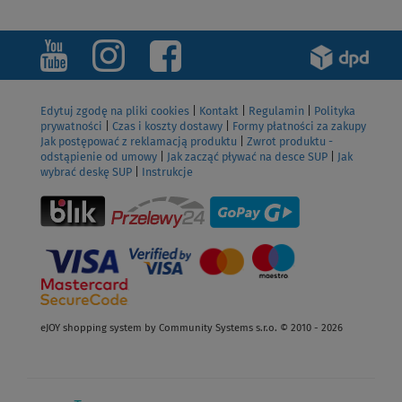
Edytuj zgodę na pliki cookies
|
Kontakt
|
Regulamin
|
Polityka
prywatności
|
Czas i koszty dostawy
|
Formy płatności za zakupy
Jak postępować z reklamacją produktu
|
Zwrot produktu -
odstąpienie od umowy
|
Jak zacząć pływać na desce SUP
|
Jak
wybrać deskę SUP
|
Instrukcje
eJOY shopping system by Community Systems s.r.o. © 2010 - 2026