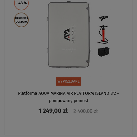
- 48
%
DARMOWA
DOSTAWA
WYPRZEDANE
Platforma AQUA MARINA AIR PLATFORM ISLAND 8'2 -
pompowany pomost
1 249,00 zł
2 400,00 zł
ZOBACZ