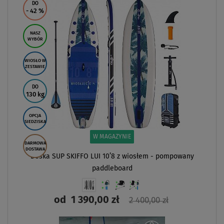
DO
- 42
%
NASZ
WYBÓR
WIOSŁO W
ZESTAWIE
DO
130 kg
OPCJA
SIEDZISKA
W MAGAZYNIE
DARMOWA
DOSTAWA
Deska SUP SKIFFO LUI 10’8 z wiosłem - pompowany
paddleboard
od
1 390,00 zł
2 400,00 zł