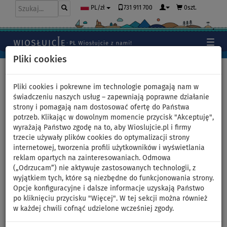
731 911 700
0szt.
PL/zł
Pliki cookies
Home
>
Jak zacząć pływać na desce SUP
>
SUP PORT
>
Pompki ręczne - manualne
Pliki cookies i pokrewne im technologie pomagają nam w
świadczeniu naszych usług – zapewniają poprawne działanie
strony i pomagają nam dostosować ofertę do Państwa
potrzeb. Klikając w dowolnym momencie przycisk "Akceptuję",
Pompki ręczne - manualne
wyrażają Państwo zgodę na to, aby Wioslujcie.pl i firmy
trzecie używały plików cookies do optymalizacji strony
Każda pompowana deska SUP potrzebuje wysokociśnieniowej
internetowej, tworzenia profili użytkowników i wyświetlania
pompki, którą bez problemu napompujemy swojego
reklam opartych na zainteresowaniach. Odmowa
paddleboarda.
(„Odrzucam”) nie aktywuje zastosowanych technologii, z
W zestawie podstawowym zawsze znajduje się
pompka ręczna
.
wyjątkiem tych, które są niezbędne do funkcjonowania strony.
Podstawowe pompki są jednostronnego działania tzw. single
Opcje konfiguracyjne i dalsze informacje uzyskają Państwo
action, ale w większości dzisiejszych desek SUP można znaleźć
po kliknięciu przycisku "Więcej". W tej sekcji można również
pompkę z opcją wyboru trybu podwójnego działania tzw. double
w każdej chwili cofnąć udzielone wcześniej zgody.
action.