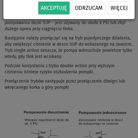
W przypadku korzystania z trybu podwójnego działania, pompka
AKCEPTUJĘ
ODRZUCAM
WIĘCEJ
wdmuchuje powietrze, gdy tłok pompy jest ciągnięty jak i
popychany. Ten tryb oszczędza pracę przy początkowym
pompowaniu deski SUP - jest używany do około 6 PSI lub zbyt
dużego oporu przy ciągnięciu tłoka.
Następnie należy przełączyć się na tryb pojedynczego działania,
aby zwiększyć ciśnienie w desce SUP do wskazanego na zaworze.
Tryb single action oznacza, że pompa wdmuchuje powietrze tylko
wtedy, gdy tłok jest wciskany.
Podczas korzystania z trybu double action przy wyższym
ciśnieniu istnieje ryzyko uszkodzenia pompki.
Przełączenie trybów następuje przez przełączenie dźwigni lub
wkręcanego korka u góry pompki