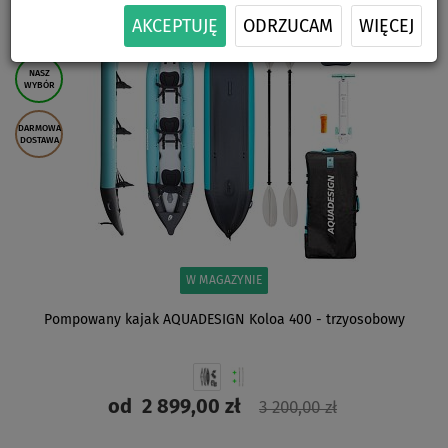
DO
AKCEPTUJĘ
ODRZUCAM
WIĘCEJ
- 13
%
NASZ
WYBÓR
DARMOWA
DOSTAWA
W MAGAZYNIE
Pompowany kajak AQUADESIGN Koloa 400 - trzyosobowy
od
2 899,00 zł
3 200,00 zł