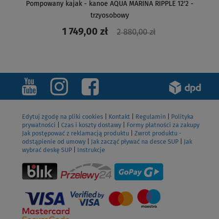
Pompowany kajak - kanoe AQUA MARINA RIPPLE 12'2 -
trzyosobowy
1 749,00 zł
2 880,00 zł
ZOBACZ
Edytuj zgodę na pliki cookies
|
Kontakt
|
Regulamin
|
Polityka
prywatności
|
Czas i koszty dostawy
|
Formy płatności za zakupy
Jak postępować z reklamacją produktu
|
Zwrot produktu -
odstąpienie od umowy
|
Jak zacząć pływać na desce SUP
|
Jak
wybrać deskę SUP
|
Instrukcje