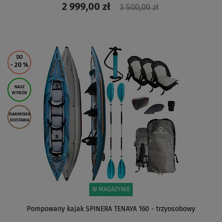
2 999,00 zł
3 500,00 zł
ZOBACZ
DO
- 20
%
NASZ
WYBÓR
DARMOWA
DOSTAWA
W MAGAZYNIE
Pompowany kajak SPINERA TENAYA 160 - trzyosobowy