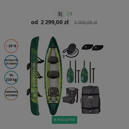
od
2 299,00 zł
3 000,00 zł
ZOBACZ
- 39
%
WIOSŁO W
ZESTAWIE
DO
230 kg
DARMOWA
DOSTAWA
W MAGAZYNIE