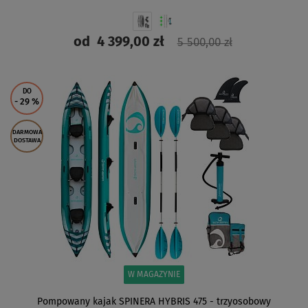
od
4 399,00 zł
5 500,00 zł
ZOBACZ
DO
- 29
%
DARMOWA
DOSTAWA
W MAGAZYNIE
Pompowany kajak SPINERA HYBRIS 475 - trzyosobowy