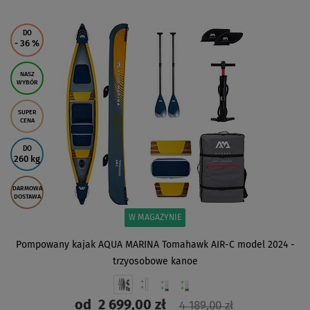
ZOBACZ
DO
- 36
%
NASZ
WYBÓR
SUPER
CENA
DO
260 kg
DARMOWA
DOSTAWA
W MAGAZYNIE
Pompowany kajak AQUA MARINA Tomahawk AIR-C model 2024 -
trzyosobowe kanoe
od
2 699,00 zł
4 189,00 zł