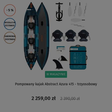
ZOBACZ
- 5
%
WIOSŁO W
ZESTAWIE
DARMOWA
DOSTAWA
W MAGAZYNIE
Pompowany kajak Abstract Azura 415 - trzyosobowy
2 259,00 zł
2 390,00 zł