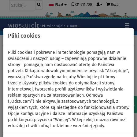
731 911 700
0szt.
PL/zł
Pliki cookies
Home
>
Kajaki, kanoe
>
3 osobowe
Pliki cookies i pokrewne im technologie pomagają nam w
świadczeniu naszych usług – zapewniają poprawne działanie
strony i pomagają nam dostosować ofertę do Państwa
Pompowane kajaki - 3
potrzeb. Klikając w dowolnym momencie przycisk "Akceptuję",
wyrażają Państwo zgodę na to, aby Wioslujcie.pl i firmy
osobowe
trzecie używały plików cookies do optymalizacji strony
internetowej, tworzenia profili użytkowników i wyświetlania
reklam opartych na zainteresowaniach. Odmowa
POLECANE
(„Odrzucam”) nie aktywuje zastosowanych technologii, z
8
W MAGAZYNIE
NA ZAMÓWIENIE
wyjątkiem tych, które są niezbędne do funkcjonowania strony.
Opcje konfiguracyjne i dalsze informacje uzyskają Państwo
po kliknięciu przycisku "Więcej". W tej sekcji można również
KAJAKI, KANOE
w każdej chwili cofnąć udzielone wcześniej zgody.