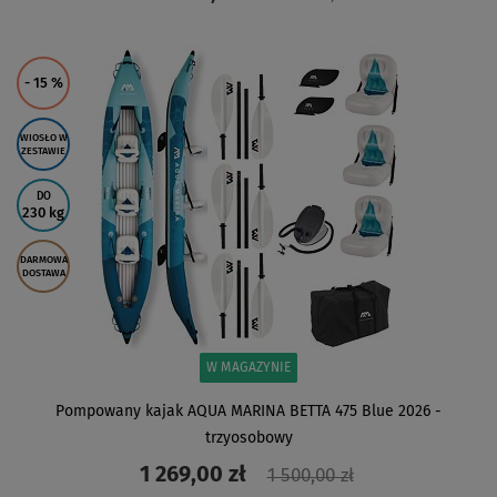
ZOBACZ
- 15
%
WIOSŁO W
ZESTAWIE
DO
230 kg
DARMOWA
DOSTAWA
W MAGAZYNIE
Pompowany kajak AQUA MARINA BETTA 475 Blue 2026 -
trzyosobowy
1 269,00 zł
1 500,00 zł