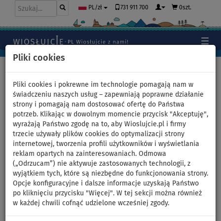
731 911 700
0szt.
PL/zł
Pliki cookies
Home
>
Pontony i silniki - artykuły, filmy, recenzje
>
Ponton
GLADIATOR B330AD z silnikiem elektrycznym PARSUN Joy 1,2 kW
Pliki cookies i pokrewne im technologie pomagają nam w
świadczeniu naszych usług – zapewniają poprawne działanie
strony i pomagają nam dostosować ofertę do Państwa
potrzeb. Klikając w dowolnym momencie przycisk "Akceptuję",
wyrażają Państwo zgodę na to, aby Wioslujcie.pl i firmy
Test pontonu GLADIATOR
trzecie używały plików cookies do optymalizacji strony
internetowej, tworzenia profili użytkowników i wyświetlania
B330AD z silnikiem
reklam opartych na zainteresowaniach. Odmowa
(„Odrzucam”) nie aktywuje zastosowanych technologii, z
elektrycznym PARSUN Joy 1,2
wyjątkiem tych, które są niezbędne do funkcjonowania strony.
Opcje konfiguracyjne i dalsze informacje uzyskają Państwo
kW
po kliknięciu przycisku "Więcej". W tej sekcji można również
w każdej chwili cofnąć udzielone wcześniej zgody.
W tym teście sprawdzamy pompowany ponton
GLADIATOR
B330AD
, wyposażony w wysokociśnieniową podłogę drop-stitch.