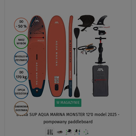
ZOBACZ
DO
- 50
%
NASZ
WYBÓR
WIOSŁO W
ZESTAWIE
DO
170 kg
OPCJA
SIEDZISKA
W MAGAZYNIE
DARMOWA
DOSTAWA
Deska SUP AQUA MARINA MONSTER 12'0 model 2025 -
pompowany paddleboard