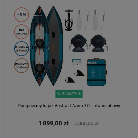
Previous
Next
- 5
%
DLA
DWOJGA
WIOSŁO W
ZESTAWIE
DARMOWA
DOSTAWA
W MAGAZYNIE
Pompowany kajak Abstract Azura 375 - dwuosobowy
1 899,00 zł
2 000,00 zł