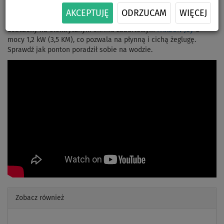
To przestronny model, przeznaczony dla 4 osób, który idealnie
AKCEPTUJĘ
ODRZUCAM
WIĘCEJ
nadaje się do rekreacyjnych wypraw na wodzie. Ponton został
osadzony na elektrycznym silniku zaburtowym
PARSUN Joy
o
mocy 1,2 kW (3,5 KM), co pozwala na płynną i cichą żeglugę.
Sprawdź jak ponton poradził sobie na wodzie.
Zobacz również