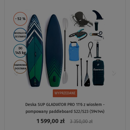
ZOBACZ
- 52
%
WIOSŁO W
ZESTAWIE
DO
145 kg
DARMOWA
DOSTAWA
WYPRZEDANE
Deska SUP GLADIATOR PRO 11'6 z wiosłem -
pompowany paddleboard S22/S23 (594144)
1 599,00 zł
3 350,00 zł