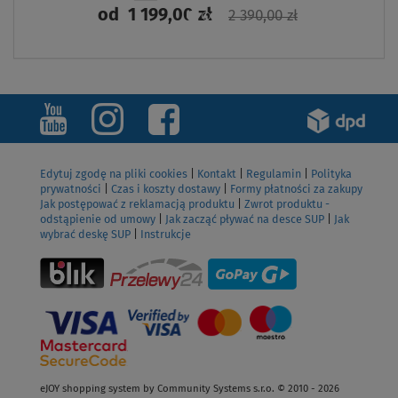
od
1 199,00 zł
2 390,00 zł
ZOBACZ
Edytuj zgodę na pliki cookies
|
Kontakt
|
Regulamin
|
Polityka
prywatności
|
Czas i koszty dostawy
|
Formy płatności za zakupy
Jak postępować z reklamacją produktu
|
Zwrot produktu -
odstąpienie od umowy
|
Jak zacząć pływać na desce SUP
|
Jak
wybrać deskę SUP
|
Instrukcje
eJOY shopping system by Community Systems s.r.o. © 2010 - 2026