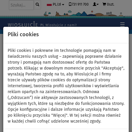
731 911 700
0szt.
PL/zł
Pliki cookies
Home
>
Pontony i silniki - artykuły, filmy, recenzje
>
Zabawka
do holowania SPINERA LET’S GO FAMILY 4 towable
Pliki cookies i pokrewne im technologie pomagają nam w
świadczeniu naszych usług – zapewniają poprawne działanie
strony i pomagają nam dostosować ofertę do Państwa
potrzeb. Klikając w dowolnym momencie przycisk "Akceptuję",
wyrażają Państwo zgodę na to, aby Wioslujcie.pl i firmy
Zabawka do holowania
trzecie używały plików cookies do optymalizacji strony
internetowej, tworzenia profili użytkowników i wyświetlania
SPINERA LET’S GO FAMILY 4
reklam opartych na zainteresowaniach. Odmowa
(„Odrzucam”) nie aktywuje zastosowanych technologii, z
towable
wyjątkiem tych, które są niezbędne do funkcjonowania strony.
Opcje konfiguracyjne i dalsze informacje uzyskają Państwo
SPINERA LET’S GO FAMILY 4
to czteroosobowe, holowane pływadło
po kliknięciu przycisku "Więcej". W tej sekcji można również
w kształcie wygodnej kanapy. Stabilna konstrukcja, miękkie
w każdej chwili cofnąć udzielone wcześniej zgody.
neoprenowe siedziska i solidne uchwyty zapewniają
bezpieczeństwo oraz komfort nawet przy większych