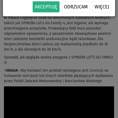
prędkościach. Idealne dla rodzin i grupy przyjaciół, którzy chcą
AKCEPTUJĘ
ODRZUCAM
WIĘCEJ
poczuć emocje wodnej jazdy za motorówką.
W Polsce ciągnięcie osób na dmuchanych zabawkach wodnych,
takich jak SPINERA Let's Go Family 4, jest legalne, ale wymaga
przestrzegania przepisów. Prowadzący łódź musi posiadać
odpowiednie uprawnienia, a pasażerowie obowiązkowo powinni
mieć założone kamizelki asekuracyjne bądź ratunkowe. Dla
bezpieczeństwa dzieci zaleca się maksymalną prędkość do 16
km/h, a dla dorosłych do 30 km/h.
Sprawdź, jak wygląda wodna przygoda z SPINERA LET’S GO FAMILY
4!
-UWAGA-
Aby holować ten produkt wymagana jest Licencja na
holowanie narciarza lub innych obiektów pływających wydawana
przez Polski Zwiazek Motorowodny i Narciarstwa Wodnego