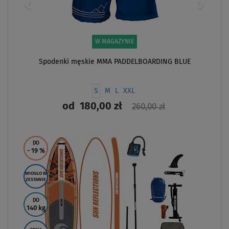
W MAGAZYNIE
Spodenki męskie MMA PADDELBOARDING BLUE
S
M
L
XXL
od
180,00 zł
260,00 zł
ZOBACZ
DO
- 19
%
WIOSŁO W
ZESTAWIE
DO
140 kg