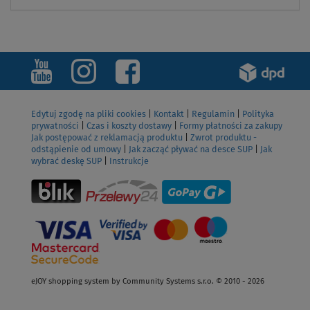
Edytuj zgodę na pliki cookies
|
Kontakt
|
Regulamin
|
Polityka
prywatności
|
Czas i koszty dostawy
|
Formy płatności za zakupy
Jak postępować z reklamacją produktu
|
Zwrot produktu -
odstąpienie od umowy
|
Jak zacząć pływać na desce SUP
|
Jak
wybrać deskę SUP
|
Instrukcje
eJOY shopping system by Community Systems s.r.o. © 2010 - 2026