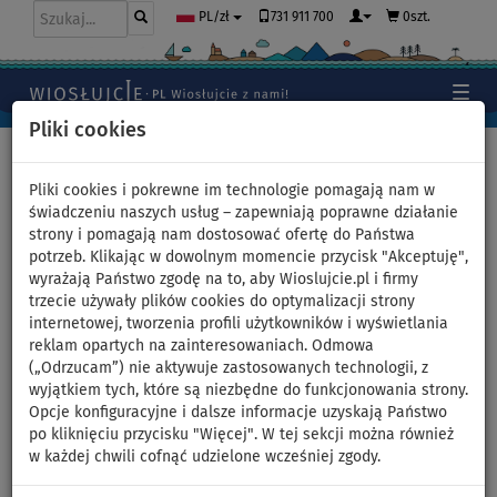
731 911 700
0szt.
PL/zł
Pliki cookies
Home
>
Moda
>
Szorty
>
Damskie
Pliki cookies i pokrewne im technologie pomagają nam w
świadczeniu naszych usług – zapewniają poprawne działanie
strony i pomagają nam dostosować ofertę do Państwa
Spodenki damskie elastyczne
potrzeb. Klikając w dowolnym momencie przycisk "Akceptuję",
wyrażają Państwo zgodę na to, aby Wioslujcie.pl i firmy
PADDLEBOARDING BLUE -
trzecie używały plików cookies do optymalizacji strony
internetowej, tworzenia profili użytkowników i wyświetlania
rozmiar: 36
reklam opartych na zainteresowaniach. Odmowa
(„Odrzucam”) nie aktywuje zastosowanych technologii, z
wyjątkiem tych, które są niezbędne do funkcjonowania strony.
NASZ
WYBÓR
Opcje konfiguracyjne i dalsze informacje uzyskają Państwo
po kliknięciu przycisku "Więcej". W tej sekcji można również
Previous
Nex
w każdej chwili cofnąć udzielone wcześniej zgody.