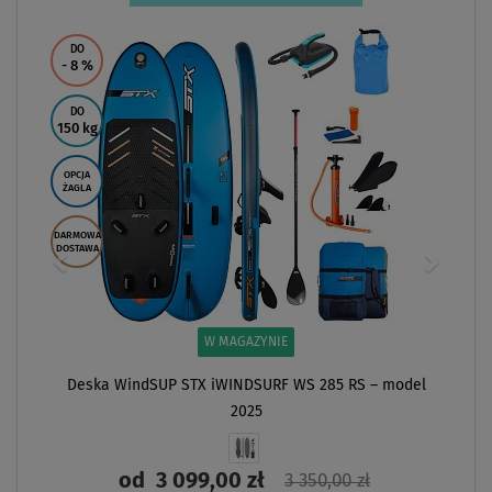
DO
- 8
%
DO
150 kg
OPCJA
ŻAGLA
DARMOWA
DOSTAWA
W MAGAZYNIE
Deska WindSUP STX iWINDSURF WS 285 RS – model
2025
od
3 099,00 zł
3 350,00 zł