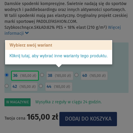
Damskie spodenki kompresyjne. Świetnie nadają się do sportów
wodnych i paddleboardingu oraz innych aktywności sportowych.
W talii spodenki mają pas elastyczny. Oryginalny projekt czeskiej
marki sportowej PADDLEFASHION.COM.
Szybkoschnące.SKŁAD:82% PES + 18% elast (210 g/m²)
Więcej
informacji
Wybierz swój wariant
Kliknij tutaj, aby wybrać inne warianty tego produktu.
36
38
40
(
165,00 zł
)
(
165,00 zł
)
(
165,00 zł
)
42
44
(
165,00 zł
)
(
165,00 zł
)
Wysyłka z reguły w ciągu 24 godzin.
W MAGAZYNIE
165,00 zł
Twoja cena