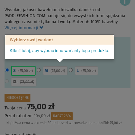
Wysokiej jakości bawełniana koszulka damska od
PADDLEFASHION.COM nadaje się do wszystkich form spędzania
wolnego czasu nie tylko nad wodą. Materiał: 100% bawełny.
Więcej informacji
Wybierz swój wariant
Kliknij tutaj, aby wybrać inne warianty tego produktu.
S
M
L
(
75,00 zł
)
(
75,00 zł
)
(
75,00 zł
)
XL
(
75,00 zł
)
NIEDOSTĘPNE
75,00 zł
Twoja cena
Przed rabatem
104,00 zł
RABAT 28%
Najniższa cena w okresie 30 dni przed wprowadzeniem obniżki:
75,00 zł
Inne w kategorii: