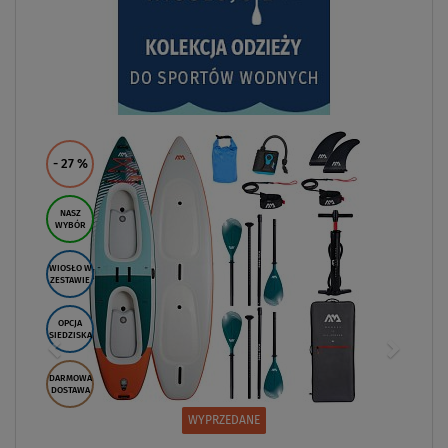
- 27
%
NASZ
WYBÓR
WIOSŁO W
ZESTAWIE
OPCJA
SIEDZISKA
DARMOWA
DOSTAWA
WYPRZEDANE