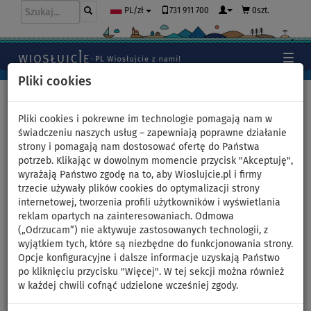
731 911 700
0szt.
PL/zł
Pliki cookies
Home
>
Moda
>
T-shirty
>
BAWEŁNA
>
Damskie
Pliki cookies i pokrewne im technologie pomagają nam w
świadczeniu naszych usług – zapewniają poprawne działanie
strony i pomagają nam dostosować ofertę do Państwa
potrzeb. Klikając w dowolnym momencie przycisk "Akceptuję",
T-shirt bawełniany damski
wyrażają Państwo zgodę na to, aby Wioslujcie.pl i firmy
trzecie używały plików cookies do optymalizacji strony
PADDLEFASHION.COM WHITE -
internetowej, tworzenia profili użytkowników i wyświetlania
reklam opartych na zainteresowaniach. Odmowa
rozmiar: S
(„Odrzucam”) nie aktywuje zastosowanych technologii, z
wyjątkiem tych, które są niezbędne do funkcjonowania strony.
Opcje konfiguracyjne i dalsze informacje uzyskają Państwo
DO
-28
%
po kliknięciu przycisku "Więcej". W tej sekcji można również
w każdej chwili cofnąć udzielone wcześniej zgody.
Previous
Nex