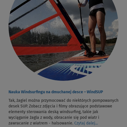
Nauka Windsurfingu na dmuchanej desce – WindSUP
Tak, żagiel można przymocować do niektórych pompowanych
desek SUP. Zobacz zdjęcia i filmy obrazujące podstawowe
elementy sterowania deską windsurfing, takie jak
wyciąganie żagla z wody, obracanie się pod wiatr i
zawracanie z wiatrem - halsowanie.
Czytaj dalej...