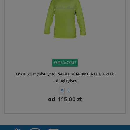
W MAGAZYNIE
Koszulka męska lycra PADDLEBOARDING NEON GREEN
- długi rękaw
M
L
od
185,00 zł
ZOBACZ