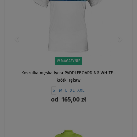
W MAGAZYNIE
Koszulka męska lycra PADDLEBOARDING WHITE -
krótki rękaw
S
M
L
XL
XXL
od
165,00 zł
ZOBACZ