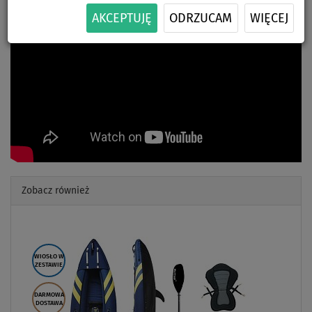
AKCEPTUJĘ
ODRZUCAM
WIĘCEJ
Zobacz również
Previous
Next
WIOSŁO W
ZESTAWIE
DARMOWA
DOSTAWA