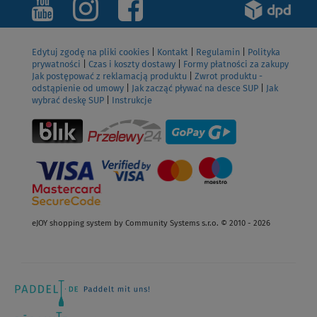
Edytuj zgodę na pliki cookies
|
Kontakt
|
Regulamin
|
Polityka
prywatności
|
Czas i koszty dostawy
|
Formy płatności za zakupy
Jak postępować z reklamacją produktu
|
Zwrot produktu -
odstąpienie od umowy
|
Jak zacząć pływać na desce SUP
|
Jak
wybrać deskę SUP
|
Instrukcje
eJOY shopping system by Community Systems s.r.o. © 2010 - 2026