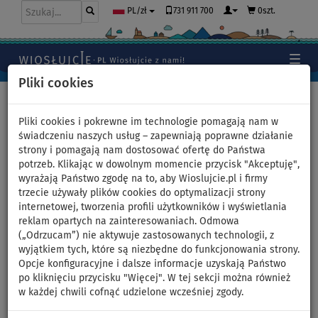
731 911 700
0szt.
PL/zł
Pliki cookies
Home
>
Wiosłujcie w kajaku
>
Porównanie modeli Aqua
Marina Tomahawk 440 i Spinera Adriatic 430
Pliki cookies i pokrewne im technologie pomagają nam w
świadczeniu naszych usług – zapewniają poprawne działanie
strony i pomagają nam dostosować ofertę do Państwa
potrzeb. Klikając w dowolnym momencie przycisk "Akceptuję",
Porównanie modeli Aqua
wyrażają Państwo zgodę na to, aby Wioslujcie.pl i firmy
trzecie używały plików cookies do optymalizacji strony
Marina Tomahawk 440 i
internetowej, tworzenia profili użytkowników i wyświetlania
reklam opartych na zainteresowaniach. Odmowa
Spinera Adriatic 430
(„Odrzucam”) nie aktywuje zastosowanych technologii, z
wyjątkiem tych, które są niezbędne do funkcjonowania strony.
Zastanawiacie się na wyborem odpowiedniego kajaka dla siebie?
Opcje konfiguracyjne i dalsze informacje uzyskają Państwo
Zobaczcie nasze porównanie dwóch podobnych do siebie modeli
po kliknięciu przycisku "Więcej". W tej sekcji można również
pompowanych kajaków:
Aqua Marina Tomahawk 440
i
Spinera
w każdej chwili cofnąć udzielone wcześniej zgody.
Adriatic 430