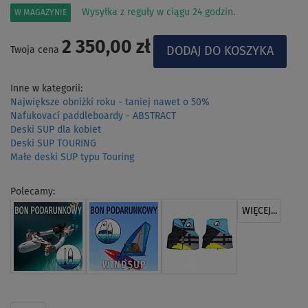
Wysyłka z reguły w ciągu 24 godzin.
W MAGAZYNIE
2 350,00 zł
Twoja cena
Inne w kategorii:
Największe obniżki roku - taniej nawet o 50%
Nafukovací paddleboardy - ABSTRACT
Deski SUP dla kobiet
Deski SUP TOURING
Małe deski SUP typu Touring
Polecamy:
WIĘCEJ...