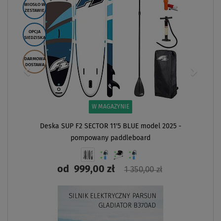
WIOSŁO W
ZESTAWIE
OPCJA
SIEDZISKA
DARMOWA
DOSTAWA
W MAGAZYNIE
Deska SUP F2 SECTOR 11'5 BLUE model 2025 -
pompowany paddleboard
od
999,00 zł
1 350,00 zł
ZOBACZ