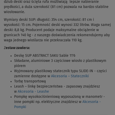
dziub deski oraz ścięta rufa możliwiają lepsze nabieranie
prędkości, a duża szerokość (81 cm) pozwala na bardzo stabilne
wiosłowanie.
Wymiary deski SUP: długość: 354 cm, szerokość: 81 cm i
wysokość: 15 cm. Pojemność deski wynosi 332 litrów. Waga samej
deski: 8,8 kg.
Producent podaje maksymalne obciążenie w
granicach 140 kg - z naszego doświadczenia rekomendujemy aby
waga jednego wioślarza nie przekraczała 110 kg.
Z
estaw zawiera:
Deskę SUP ABSTRACT SAKU Sable 11'6
Składane, aluminiowe 3 częściowe wiosło z plastikowym
piórem
Wyjmowany plastikowy statecznik typu SLIDE-IN
- części
zamienne dostępne w
Akcesoria – Stateczniki
Torbę transportową
Leash – linkę bezpieczeństwa
- zapasowy znajdziesz
w
Akcesoria - Leashe
Pompkę wysokociśnieniową wyposażoną w manometr
-
inne pompki np. elektryczne znajdziesz w
Akcesoria -
Pompki