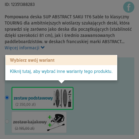
ID: 12351388283
Pompowana deska SUP ABSTRACT SAKU 11'6 Sable to klasyczny
TOURING dla ambitniejszych wioślarzy szukających deski, która
sprawdzi się zarówno jako deska dla początkujących (stabilność
dzięki szerokości 81 cm), jak i średnio zaawansowanych
paddleboardzistów. w deskach francuskiej marki ABSTRACT…
Więcej informacji
Wybierz swój wariant
Kliknij tutaj, aby wybrać inne warianty tego produktu.
zestaw podstawowy
(
2 350,00 zł
)
zestaw kajakowy
(
2 195,00 zł
)