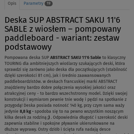
Opis
Parametry
19
Deska SUP ABSTRACT SAKU 11'6
SABLE z wiosłem – pompowany
paddleboard - wariant: zestaw
podstawowy
Pompowana deska SUP
ABSTRACT SAKU 11'6 Sable
to klasyczny
TOURING dla ambitniejszych wioślarzy szukających deski, która
sprawdzi się zarówno jako deska dla początkujących (stabilność
dzięki szerokości 81 cm), jak i średnio zaawansowanych
paddleboardzistów. w deskach francuskiej marki ABSTRACT
znajdziemy bardzo dobre połączenia wysokiej jakości oraz
atrakcyjnej ceny - to bardzo wszechstronny model. Dzięki swojej
konstrukcji i wymiarom pewnie tnie wodę i pędzi na spotkanie z
przygodą! Deska posiada nośność 140 kg, przy czym sama waży
jedynie
8,8 kg -
spodoba się to na pewno wszystkim noszącym
kilka desek za rodziną
;)
. Odpowiednia długość i szerokość deski
zapewnia stabilne i spokojne pływanie ukierunkowane na
dłuższe wyprawy. Ostry dziób i ścięta rufa nadają desce