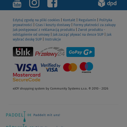
Edytuj zgodę na pliki cookies
|
Kontakt
|
Regulamin
|
Polityka
prywatności
|
Czas i koszty dostawy
|
Formy płatności za zakupy
Jak postępować z reklamacją produktu
|
Zwrot produktu -
odstąpienie od umowy
|
Jak zacząć pływać na desce SUP
|
Jak
wybrać deskę SUP
|
Instrukcje
eJOY shopping system by Community Systems s.r.o. © 2010 - 2026