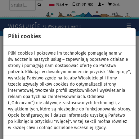
731 911 700
0szt.
PL/zł
Pliki cookies
Home
>
Deski SUP
>
Touring
Pliki cookies i pokrewne im technologie pomagają nam w
świadczeniu naszych usług – zapewniają poprawne działanie
strony i pomagają nam dostosować ofertę do Państwa
Deska SUP ABSTRACT SAKU
potrzeb. Klikając w dowolnym momencie przycisk "Akceptuję",
wyrażają Państwo zgodę na to, aby Wioslujcie.pl i firmy
11'6 SABLE z wiosłem –
trzecie używały plików cookies do optymalizacji strony
internetowej, tworzenia profili użytkowników i wyświetlania
pompowany paddleboard -
reklam opartych na zainteresowaniach. Odmowa
(„Odrzucam”) nie aktywuje zastosowanych technologii, z
wariant: zestaw podstawowy
wyjątkiem tych, które są niezbędne do funkcjonowania strony.
Opcje konfiguracyjne i dalsze informacje uzyskają Państwo
po kliknięciu przycisku "Więcej". W tej sekcji można również
DO
WIOSŁO W
OPCJA
DARMOWA
335 l
140 kg
ZESTAWIE
SIEDZISKA
DOSTAWA
w każdej chwili cofnąć udzielone wcześniej zgody.