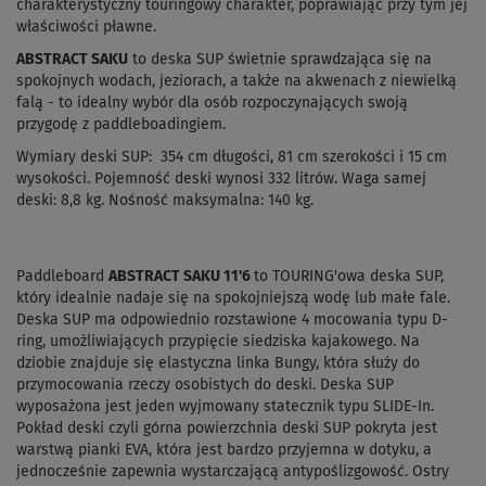
charakterystyczny touringowy charakter, poprawiając przy tym jej
właściwości pławne.
ABSTRACT SAKU
to deska SUP świetnie sprawdzająca się na
spokojnych wodach, jeziorach, a także na akwenach z niewielką
falą - to idealny wybór dla osób rozpoczynających swoją
przygodę z paddleboadingiem.
Wymiary deski SUP: 354 cm długości, 81 cm szerokości i 15 cm
wysokości. Pojemność deski wynosi 332 litrów. Waga samej
deski: 8,8 kg. Nośność maksymalna: 140 kg.
Paddleboard
ABSTRACT SAKU 11'6
to TOURING'owa deska SUP,
który idealnie nadaje się na spokojniejszą wodę lub małe fale.
Deska SUP ma odpowiednio rozstawione 4 mocowania typu D-
ring, umożliwiających przypięcie siedziska kajakowego. Na
dziobie znajduje się elastyczna linka Bungy, która służy do
przymocowania rzeczy osobistych do deski. Deska SUP
wyposażona jest jeden wyjmowany statecznik typu SLIDE-In.
Pokład deski czyli górna powierzchnia deski SUP pokryta jest
warstwą pianki EVA, która jest bardzo przyjemna w dotyku, a
jednocześnie zapewnia wystarczającą antypoślizgowość. Ostry