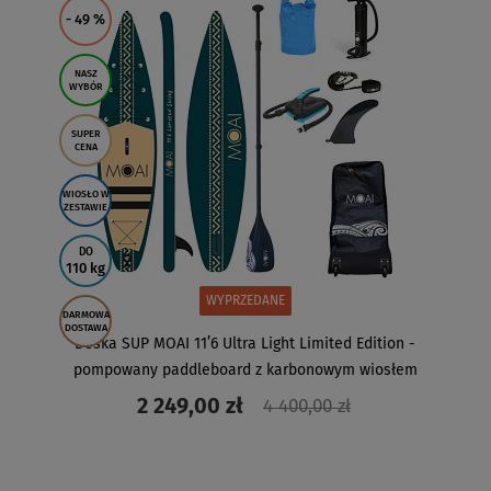
- 49
%
NASZ
WYBÓR
SUPER
CENA
WIOSŁO W
ZESTAWIE
DO
110 kg
WYPRZEDANE
DARMOWA
DOSTAWA
Deska SUP MOAI 11’6 Ultra Light Limited Edition -
pompowany paddleboard z karbonowym wiosłem
2 249,00 zł
4 400,00 zł