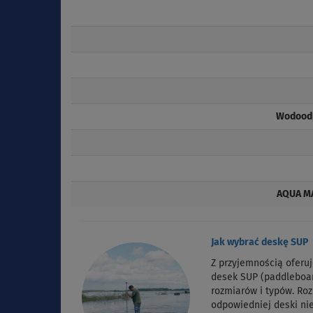
Wodoodp
AQUA MA
Jak wybrać deskę SUP
Z przyjemnością oferu
desek SUP (paddleboa
rozmiarów i typów. Ro
odpowiedniej deski nie