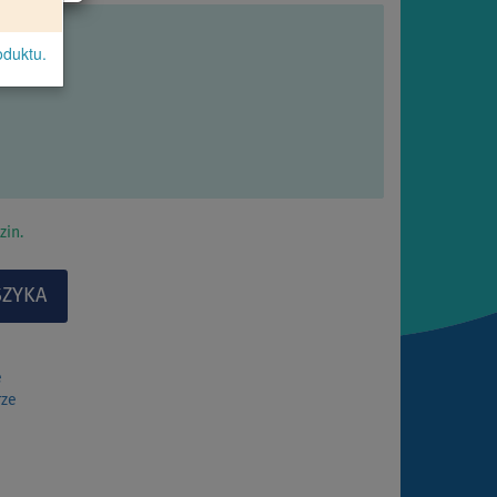
oduktu.
zin.
e
rze