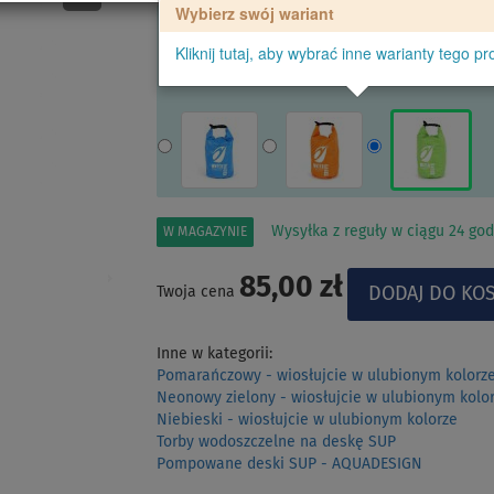
Wybierz swój wariant
Kliknij tutaj, aby wybrać inne warianty tego pr
Wysyłka z reguły w ciągu 24 god
W MAGAZYNIE
85,00 zł
Twoja cena
Inne w kategorii:
Pomarańczowy - wiosłujcie w ulubionym kolorz
Neonowy zielony - wiosłujcie w ulubionym kolo
Niebieski - wiosłujcie w ulubionym kolorze
Torby wodoszczelne na deskę SUP
Pompowane deski SUP - AQUADESIGN