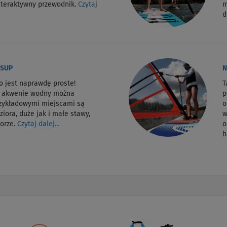
nteraktywny przewodnik.
Czytaj
m
d
 SUP
N
o jest naprawdę proste!
T
m akwenie wodny można
p
rzykładowymi miejscami są
o
ziora, duże jak i małe stawy,
w
morze.
Czytaj dalej...
o
h