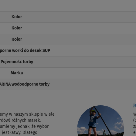
Kolor
Kolor
Kolor
orne worki do desek SUP
Pojemność torby
Marka
RINA wodoodporne torby
J
jemy w naszym sklepie wiele
W
rdów) różnych marek,
(
zumiemy jednak, że wybór
z
 jest łatwy. Dlatego
e