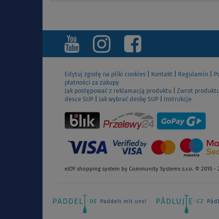
Edytuj zgodę na pliki cookies
|
Kontakt
|
Regulamin
|
P
płatności za zakupy
Jak postępować z reklamacją produktu
|
Zwrot produkt
desce SUP
|
Jak wybrać deskę SUP
|
Instrukcje
eJOY shopping system by Community Systems s.r.o. © 2010 - 