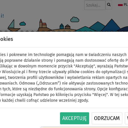
PL
ookies
I
PONTONY I SILNIKI
WIOSŁA
PĘDNIKI
MODA
AKCESORIA
okies i pokrewne im technologie pomagają nam w świadczeniu naszych 
w
ją poprawne działanie strony i pomagają nam dostosować ofertę do 
 Klikając w dowolnym momencie przycisk "Akceptuję", wyrażają Państw
y Wioslujcie.pl i firmy trzecie używały plików cookies do optymalizacji 
Wodoszczelny worek 
wej, tworzenia profili użytkowników i wyświetlania reklam opartych na
sowaniach. Odmowa („Odrzucam”) nie aktywuje zastosowanych technolo
 tych, które są niezbędne do funkcjonowania strony. Opcje konfigurac
kolor: zielony
formacje uzyskają Państwo po kliknięciu przycisku "Więcej". W tej sek
 każdej chwili cofnąć udzielone wcześniej zgody.
NASZ
ID: 12351387129
WYBÓR
AKCEPTUJĘ
ODRZUCAM