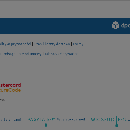
ZOBACZ
olityka prywatności
|
Czas i koszty dostawy
|
Formy
u - odstąpienie od umowy
|
Jak zacząć pływać na
2026