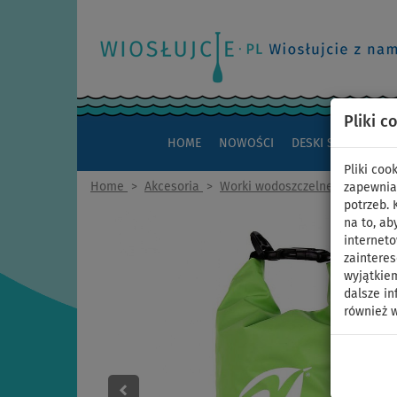
Pliki c
HOME
NOWOŚCI
DESKI SUP
KAJAK
Pliki co
Home
>
Akcesoria
>
Worki wodoszczelne
>
10 litró
zapewnia
potrzeb.
na to, ab
interneto
zaintere
wyjątkiem
dalsze in
również w