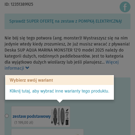
ID: 12351389925
Sprawdź SUPER OFERTĘ na zestaw z POMPKĄ ELEKTRYCZNĄ!
Nie bój się tego potwora (ang. monster)! Wystraszysz się na nim
jedynie wtedy kiedy zrozumiesz, że już musisz wracać z pływania!
Deska SUP AQUA MARINA MONSTER 12'0 model 2025 należy do
kategorii dużych, rodzinnych paddleboardów. Jest to kategoria
dla wyjątkowo dużych wioślarzy lub jeśli planujesz…
Więcej
informacji
Wybierz swój wariant
Kliknij tutaj, aby wybrać inne warianty tego produktu.
zestaw podstawowy
(
1 199,00 zł
)