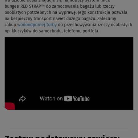
Na dziobie deski znajduje się najnowszy system linek
bungee RED STRAP™ do zamocowania bagażu lub rzeczy
osobistych potrzebnych na wyprawę. Jego konstrukcja pozwala
na bezpieczny transport nawet dużego bagażu. Zalecamy
zakup
wodoodpornej torby
do przechowywania rzeczy osobistych
np. kluczyków do samochodu, telefonu, portfela.