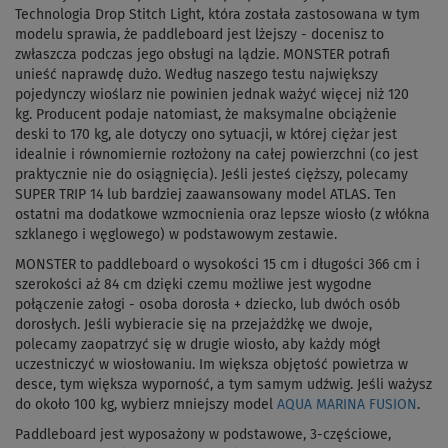
Technologia Drop Stitch Light, która została zastosowana w tym
modelu sprawia, że paddleboard jest lżejszy - docenisz to
zwłaszcza podczas jego obsługi na lądzie. MONSTER potrafi
unieść naprawdę dużo.
Według naszego testu największy
pojedynczy wioślarz nie powinien jednak ważyć więcej niż 120
kg. Producent podaje natomiast, że maksymalne obciążenie
deski to 170 kg, ale dotyczy ono sytuacji, w której ciężar jest
idealnie i równomiernie rozłożony na całej powierzchni (co jest
praktycznie nie do osiągnięcia). Jeśli jesteś cięższy, polecamy
SUPER TRIP 14 lub bardziej zaawansowany model ATLAS. Ten
ostatni ma dodatkowe wzmocnienia oraz lepsze wiosło (z włókna
szklanego i węglowego) w podstawowym zestawie.
MONSTER to paddleboard o wysokości 15 cm i długości
366 cm i
szerokości aż 84 cm dzięki czemu możliwe jest wygodne
połączenie załogi - osoba dorosła + dziecko, lub dwóch osób
dorosłych
. Jeśli wybieracie się na przejażdżkę we dwoje,
polecamy zaopatrzyć się w drugie wiosło, aby każdy mógł
uczestniczyć w wiosłowaniu. Im większa objętość powietrza w
desce, tym większa wyporność, a tym samym udźwig. Jeśli ważysz
do około 100 kg, wybierz mniejszy model
AQUA MARINA FUSION
.
Paddleboard jest wyposażony w podstawowe, 3-częściowe,