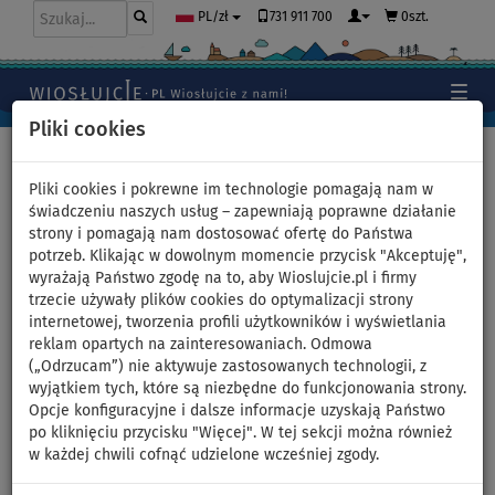
731 911 700
0szt.
PL/zł
Pliki cookies
Home
>
Deski SUP
>
Rodzinne duże deski SUP
Pliki cookies i pokrewne im technologie pomagają nam w
świadczeniu naszych usług – zapewniają poprawne działanie
strony i pomagają nam dostosować ofertę do Państwa
Deska SUP AQUA MARINA
potrzeb. Klikając w dowolnym momencie przycisk "Akceptuję",
wyrażają Państwo zgodę na to, aby Wioslujcie.pl i firmy
MONSTER 12'0 model 2025 -
trzecie używały plików cookies do optymalizacji strony
internetowej, tworzenia profili użytkowników i wyświetlania
pompowany paddleboard -
reklam opartych na zainteresowaniach. Odmowa
(„Odrzucam”) nie aktywuje zastosowanych technologii, z
wariant: zestaw kanoe
wyjątkiem tych, które są niezbędne do funkcjonowania strony.
Opcje konfiguracyjne i dalsze informacje uzyskają Państwo
po kliknięciu przycisku "Więcej". W tej sekcji można również
DO
DO
NASZ
WIOSŁO W
OPCJA
DARMOWA
-48
%
170 kg
WYBÓR
ZESTAWIE
SIEDZISKA
DOSTAWA
w każdej chwili cofnąć udzielone wcześniej zgody.