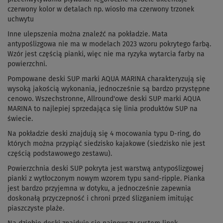
czerwony kolor w detalach np. wiosło ma czerwony trzonek
uchwytu
Inne ulepszenia można znaleźć na pokładzie. Mata
antypoślizgowa nie ma w modelach 2023 wzoru pokrytego farbą.
Wzór jest częścią pianki, więc nie ma ryzyka wytarcia farby na
powierzchni.
Pompowane deski SUP marki AQUA MARINA charakteryzują się
wysoką jakością wykonania, jednocześnie są bardzo przystępne
cenowo. Wszechstronne, Allround'owe deski SUP marki AQUA
MARINA to najlepiej sprzedająca się linia produktów SUP na
świecie.
Na pokładzie deski znajdują się 4 mocowania typu D-ring, do
których można przypiąć siedzisko kajakowe (siedzisko nie jest
częścią podstawowego zestawu).
Powierzchnia deski SUP pokryta jest warstwą antypoślizgowej
pianki z wytłoczonym nowym wzorem typu sand-ripple. Pianka
jest bardzo przyjemna w dotyku, a jednocześnie zapewnia
doskonałą przyczepność i chroni przed ślizganiem imitując
piaszczyste plaże.