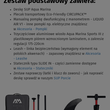
Zestaw podstawowy zawiera:
Deskę SUP Aqua Marina
Plecak transportowy Eco-Friendly CIRCUPACK™
Manualną pompkę dwufunkcyjną z manometrem - LIQUID
AIR V1 - inne pompki np. elektryczne znajdziesz
w
Akcesoria - Pompki
Trzyczęściowe aluminiowe wiosło
Aqua Marina Sports III
z
plastikowym piórem wzmocnionym laminatem, o zakresie
regulacji 175-220cm
Leash – linka bezpieczeństwa (wymagany element na
polskich akwenach) - zapasowy znajdziesz w
Akcesoria
- Leashe
Statecznik typu SLIDE IN - części zamienne dostępne
w
Akcesoria – Stateczniki
Zestaw naprawczy (łatki i klucz do zaworu) - jak naprawić
deskę sprawdź w naszym
SUP Porcie