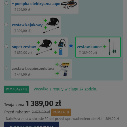
+ pompka elektryczna aqm
(
1 399,00 zł
)
zestaw kajakowy
(
1 399,00 zł
)
super zestaw
zestaw kanoe
(
1 859,00 zł
)
(
1 389,00 zł
)
zestaw bezpieczeństwa
(
1 449,00 zł
)
Wysyłka z reguły w ciągu 24 godzin.
W MAGAZYNIE
1 389,00 zł
Twoja cena
Przed rabatem
2 675,00 zł
RABAT 48%
Najniższa cena w okresie 30 dni przed wprowadzeniem obniżki:
1 389,00 zł