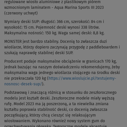
regulowane wiosło aluminiowe z plastikowym piórem
wzmocnionym laminatem - Aqua Marina Sports III 2023
(czerwony uchwyt)
Wymiary deski SUP: długość: 366 cm, szerokość: 84 cm i
wysokość: 15 cm. Pojemność deski wynosi 338 litrów.
Maksymalna nośność: 150 kg. Waga samej deski: 8,8 kg.
MONSTER jest bardzo stabilny. Docenią to zwłaszcza duzi
wioślarze, którzy dopiero zaczynają przygodę z paddleboardem i
szukają naprawdę stabilnej deski SUP.
Producent podaje maksymalne obciążenie w granicach 170 kg,
jednak bazując na naszym doświadczeniu rekomendujemy, żeby
maksymalna waga jednego wioślarza stojącego na środku deski
nie przekraczała 120 kg (
https://www.wioslujcie.pl/testujemy-
nosnosc-desek-sup/
).
Podstawową i znaczącą różnicą w stosunku do zeszłorocznego
modelu jest kształt deski. Zeszłoroczne modele miały węższą
rufę. Model 2023 ma ją poszerzoną, a ta niewielka zmiana
kształtu poprawia stabilność deski, co docenią zwłaszcza
początkujący, którzy chcą cieszyć się relaksującym
wiosłowaniem. Wykonano również nowy system gum do
przechwytywania pływaka. Tegoroczne modele akcentuje