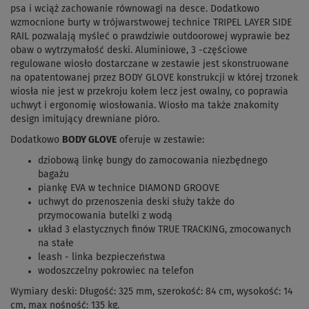
psa i wciąż zachowanie równowagi na desce. Dodatkowo
wzmocnione burty w trójwarstwowej technice TRIPEL LAYER SIDE
RAIL pozwalają myśleć o prawdziwie outdoorowej wyprawie bez
obaw o wytrzymałość deski. Aluminiowe, 3 -częściowe
regulowane wiosło dostarczane w zestawie jest skonstruowane
na opatentowanej przez BODY GLOVE konstrukcji w której trzonek
wiosła nie jest w przekroju kołem lecz jest owalny, co poprawia
uchwyt i ergonomię wiosłowania. Wiosło ma także znakomity
design imitujący drewniane pióro.
Dodatkowo
BODY GLOVE
oferuje w zestawie:
dziobową linkę bungy do zamocowania niezbędnego
bagażu
piankę EVA w technice DIAMOND GROOVE
uchwyt do przenoszenia deski służy także do
przymocowania butelki z wodą
układ 3 elastycznych finów TRUE TRACKING, zmocowanych
na stałe
leash - linka bezpieczeństwa
wodoszczelny pokrowiec na telefon
Wymiary deski: Długość: 325 mm, szerokość: 84 cm, wysokość: 14
cm, max nośność: 135 kg.