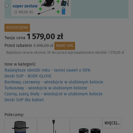
super zestaw
(
2 199,00 zł
)
NIEDOSTĘPNE
1 579,00 zł
Twoja cena
Przed rabatem
3 090,00 zł
RABAT 49%
Najniższa cena w okresie 30 dni przed wprowadzeniem obniżki:
1 579,00 zł
Inne w kategorii:
Największe obniżki roku - taniej nawet o 50%
Deski SUP - BODY GLOVE
Bordowy, czerwony - wiosłujcie w ulubionym kolorze
Turkusowy - wiosłujcie w ulubionym kolorze
Czarny, szary, biały - wiosłujcie w ulubionym kolorze
Deski SUP dla kobiet
Polecamy:
WIĘCEJ...