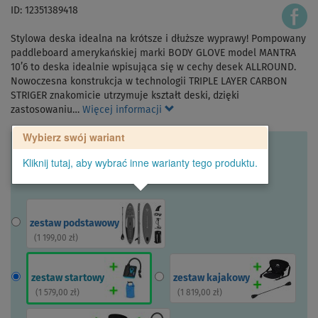
ID: 12351389418
Stylowa deska idealna na krótsze i dłuższe wyprawy! Pompowany
paddleboard amerykańskiej marki BODY GLOVE model MANTRA
10’6 to deska idealnie wpisująca się w cechy desek ALLROUND.
Nowoczesna konstrukcja w technologii TRIPLE LAYER CARBON
STRIGER znakomicie utrzymuje kształt deski, dzięki
zastosowaniu…
Więcej informacji
Wybierz swój wariant
Kliknij tutaj, aby wybrać inne warianty tego produktu.
zestaw podstawowy
(
1 199,00 zł
)
zestaw startowy
zestaw kajakowy
(
1 579,00 zł
)
(
1 819,00 zł
)