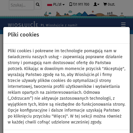
731 911 700
0szt.
PL/zł
Pliki cookies
Home
>
Deski SUP
>
Małe uniwersalne
Pliki cookies i pokrewne im technologie pomagają nam w
świadczeniu naszych usług – zapewniają poprawne działanie
strony i pomagają nam dostosować ofertę do Państwa
Deska SUP BODY GLOVE
potrzeb. Klikając w dowolnym momencie przycisk "Akceptuję",
wyrażają Państwo zgodę na to, aby Wioslujcie.pl i firmy
MANTRA 10'6 z wiosłem -
trzecie używały plików cookies do optymalizacji strony
internetowej, tworzenia profili użytkowników i wyświetlania
pompowany paddleboard -
reklam opartych na zainteresowaniach. Odmowa
(„Odrzucam”) nie aktywuje zastosowanych technologii, z
wariant: zestaw startowy
wyjątkiem tych, które są niezbędne do funkcjonowania strony.
Opcje konfiguracyjne i dalsze informacje uzyskają Państwo
po kliknięciu przycisku "Więcej". W tej sekcji można również
DO
DO
WIOSŁO W
DARMOWA
-49
%
135 kg
ZESTAWIE
DOSTAWA
w każdej chwili cofnąć udzielone wcześniej zgody.