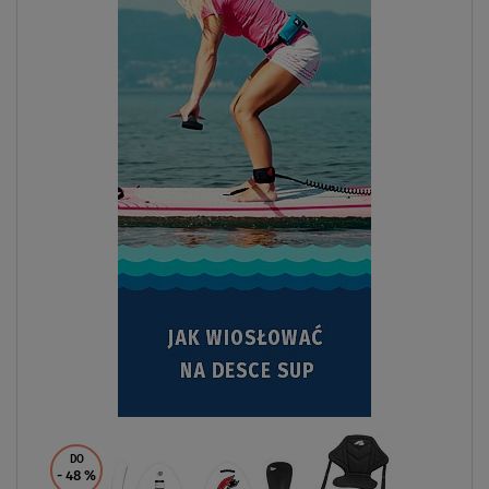
DO
- 48
%