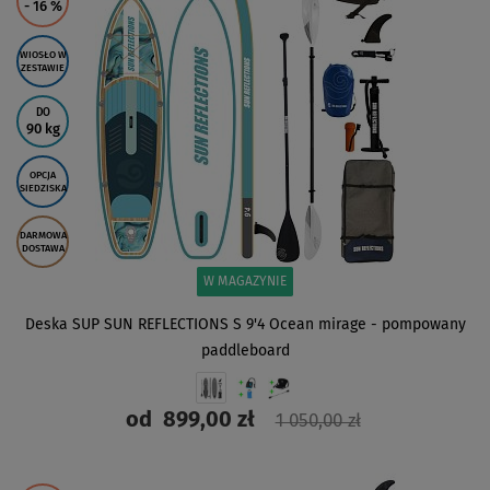
- 16
%
WIOSŁO W
ZESTAWIE
DO
90 kg
OPCJA
SIEDZISKA
DARMOWA
DOSTAWA
W MAGAZYNIE
Deska SUP SUN REFLECTIONS S 9'4 Ocean mirage - pompowany
paddleboard
od
899,00 zł
1 050,00 zł
ZOBACZ