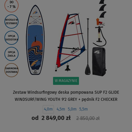
DO
- 7
%
WIOSŁO W
ZESTAWIE
OPCJA
SIEDZISKA
OPCJA
ŻAGLA
DARMOWA
DOSTAWA
W MAGAZYNIE
Zestaw Windsurfingowy deska pompowana SUP F2 GLIDE
WINDSURF/WING YOUTH 9'2 GREY + pędnik F2 CHECKER
4,0m
4,5m
5,0m
5,5m
od
2 849,00 zł
2 850,00 zł