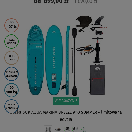
od
899,00 zł
1 890,00 zł
ZOBACZ
DO
- 27
%
NASZ
WYBÓR
SUPER
CENA
WIOSŁO W
ZESTAWIE
DO
100 kg
W MAGAZYNIE
OPCJA
SIEDZISKA
Deska SUP AQUA MARINA BREEZE 9'10 SUMMER - limitowana
edycja