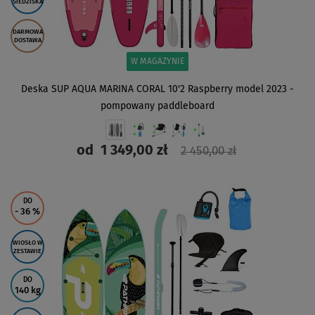
SIEDZISKA
DARMOWA
DOSTAWA
W MAGAZYNIE
Deska SUP AQUA MARINA CORAL 10'2 Raspberry model 2023 -
pompowany paddleboard
od
1 349,00 zł
2 450,00 zł
ZOBACZ
DO
- 36
%
WIOSŁO W
ZESTAWIE
DO
140 kg