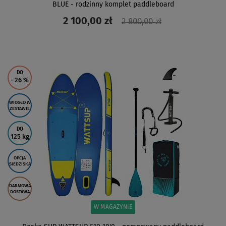
BLUE - rodzinny komplet paddleboard
2 100,00 zł
2 800,00 zł
ZOBACZ
DO
- 26
%
WIOSŁO W
ZESTAWIE
DO
125 kg
OPCJA
SIEDZISKA
DARMOWA
DOSTAWA
W MAGAZYNIE