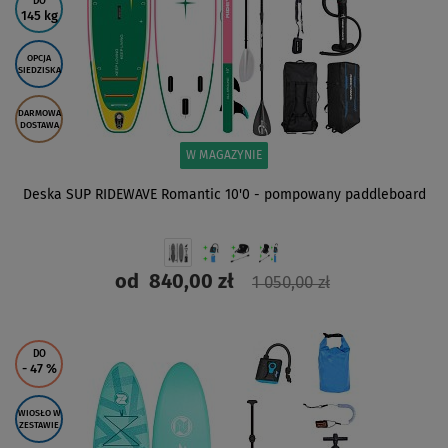
DO
145 kg
OPCJA
SIEDZISKA
DARMOWA
DOSTAWA
W MAGAZYNIE
Deska SUP RIDEWAVE Romantic 10'0 - pompowany paddleboard
od
840,00 zł
1 050,00 zł
ZOBACZ
DO
- 47
%
WIOSŁO W
ZESTAWIE