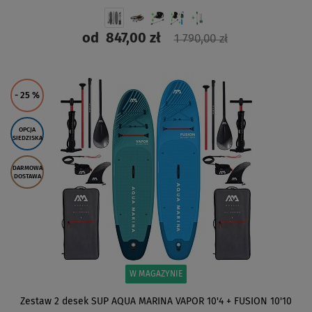
od
847,00 zł
1 790,00 zł
ZOBACZ
- 25
%
OPCJA
SIEDZISKA
DARMOWA
DOSTAWA
W MAGAZYNIE
Zestaw 2 desek SUP AQUA MARINA VAPOR 10'4 + FUSION 10'10