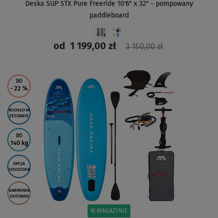
Deska SUP STX Pure Freeride 10'6" x 32" - pompowany
paddleboard
od
1 199,00 zł
3 150,00 zł
ZOBACZ
DO
- 22
%
WIOSŁO W
ZESTAWIE
DO
140 kg
OPCJA
SIEDZISKA
DARMOWA
DOSTAWA
W MAGAZYNIE