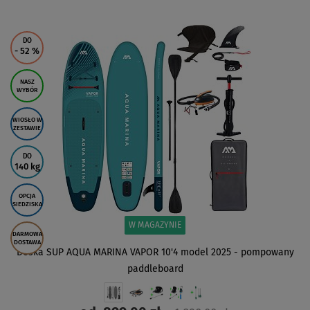
ZOBACZ
DO
- 52
%
NASZ
WYBÓR
WIOSŁO W
ZESTAWIE
DO
140 kg
OPCJA
SIEDZISKA
W MAGAZYNIE
DARMOWA
DOSTAWA
Deska SUP AQUA MARINA VAPOR 10'4 model 2025 - pompowany
paddleboard