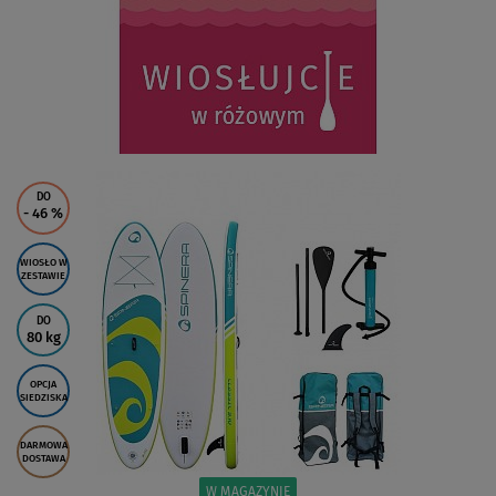
DO
- 46
%
WIOSŁO W
ZESTAWIE
DO
80 kg
OPCJA
SIEDZISKA
DARMOWA
DOSTAWA
W MAGAZYNIE