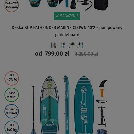
DARMOWA
DOSTAWA
W MAGAZYNIE
Deska SUP PATHFINDER MARINE CLOWN 10'2 - pompowany
paddleboard
od
799,00 zł
1 250,00 zł
ZOBACZ
DO
- 73
%
NASZ
WYBÓR
WIOSŁO W
ZESTAWIE
DO
140 kg