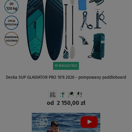
DO
120 kg
OPCJA
SIEDZISKA
DARMOWA
DOSTAWA
W MAGAZYNIE
Deska SUP GLADIATOR PRO 10'6 2026 - pompowany paddleboard
od
2 150,00 zł
ZOBACZ