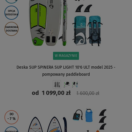
OPCJA
SIEDZISKA
DARMOWA
DOSTAWA
W MAGAZYNIE
Deska SUP SPINERA SUP LIGHT 10'6 ULT model 2025 -
pompowany paddleboard
od
1 099,00 zł
1 600,00 zł
ZOBACZ
DO
- 7
%
WIOSŁO W