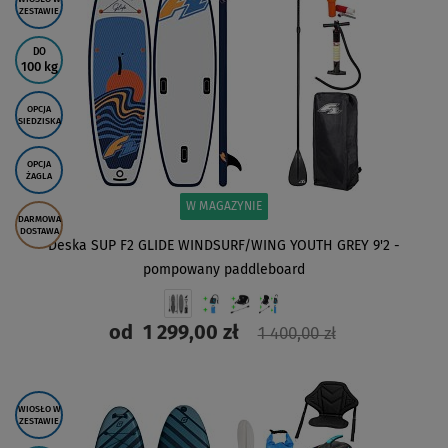
ZESTAWIE
DO
100 kg
OPCJA
SIEDZISKA
OPCJA
ŻAGLA
W MAGAZYNIE
DARMOWA
DOSTAWA
Deska SUP F2 GLIDE WINDSURF/WING YOUTH GREY 9'2 -
pompowany paddleboard
od
1 299,00 zł
1 400,00 zł
ZOBACZ
WIOSŁO W
ZESTAWIE