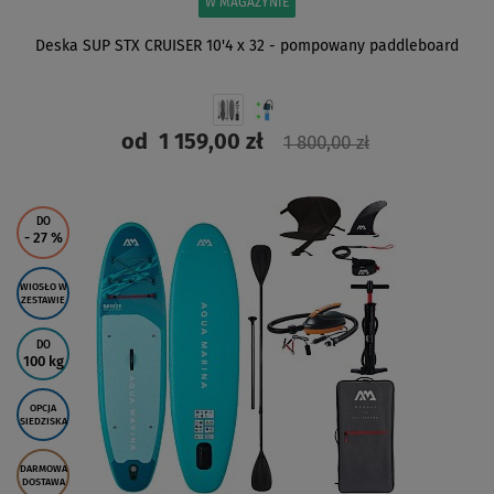
W MAGAZYNIE
Deska SUP STX CRUISER 10'4 x 32 - pompowany paddleboard
od
1 159,00 zł
1 800,00 zł
ZOBACZ
DO
- 27
%
WIOSŁO W
ZESTAWIE
DO
100 kg
OPCJA
SIEDZISKA
DARMOWA
DOSTAWA