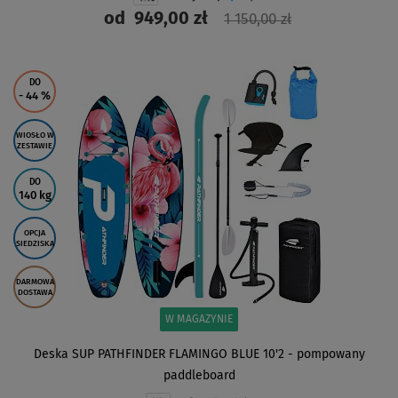
od
949,00 zł
1 150,00 zł
ZOBACZ
DO
- 44
%
WIOSŁO W
ZESTAWIE
DO
140 kg
OPCJA
SIEDZISKA
DARMOWA
DOSTAWA
W MAGAZYNIE
Deska SUP PATHFINDER FLAMINGO BLUE 10'2 - pompowany
paddleboard