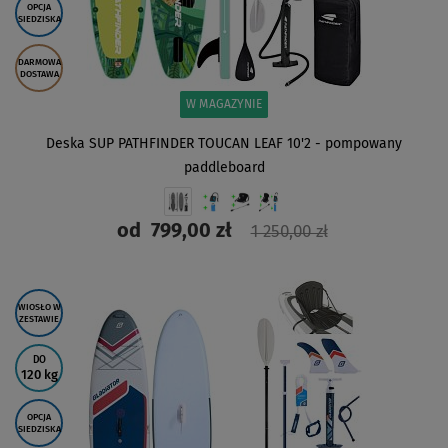
OPCJA
SIEDZISKA
DARMOWA
DOSTAWA
W MAGAZYNIE
Deska SUP PATHFINDER TOUCAN LEAF 10'2 - pompowany
paddleboard
od
799,00 zł
1 250,00 zł
ZOBACZ
WIOSŁO W
ZESTAWIE
DO
120 kg
OPCJA
SIEDZISKA