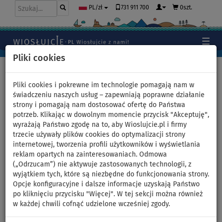
731 911 700
0szt.
PL/zł
Pliki cookies
Home
>
Deski SUP
>
Małe uniwersalne
Pliki cookies i pokrewne im technologie pomagają nam w
świadczeniu naszych usług – zapewniają poprawne działanie
strony i pomagają nam dostosować ofertę do Państwa
Małe uniwersalne deski SUP
potrzeb. Klikając w dowolnym momencie przycisk "Akceptuję",
wyrażają Państwo zgodę na to, aby Wioslujcie.pl i firmy
trzecie używały plików cookies do optymalizacji strony
internetowej, tworzenia profili użytkowników i wyświetlania
reklam opartych na zainteresowaniach. Odmowa
(„Odrzucam”) nie aktywuje zastosowanych technologii, z
wyjątkiem tych, które są niezbędne do funkcjonowania strony.
Opcje konfiguracyjne i dalsze informacje uzyskają Państwo
po kliknięciu przycisku "Więcej". W tej sekcji można również
Jeśli wybierasz swoją pierwszą deskę SUP dla rodziny i jesteś
w każdej chwili cofnąć udzielone wcześniej zgody.
początkujący, to skup się na paddleboardach w kategoriach
uniwersalnych. Interesować nas będzie waga największego