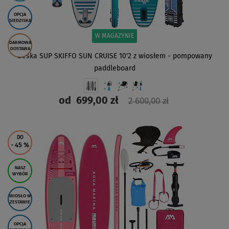
OPCJA
SIEDZISKA
W MAGAZYNIE
DARMOWA
DOSTAWA
Deska SUP SKIFFO SUN CRUISE 10'2 z wiosłem - pompowany
paddleboard
od
699,00 zł
2 600,00 zł
ZOBACZ
DO
- 45
%
NASZ
WYBÓR
WIOSŁO W
ZESTAWIE
OPCJA