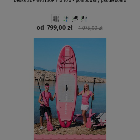
Deska SUP WATTSUP F10 10'0 - pompowany paddleboard
od
799,00 zł
1 075,00 zł
ZOBACZ