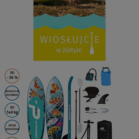
DO
- 36
%
WIOSŁO W
ZESTAWIE
DO
140 kg
OPCJA
SIEDZISKA