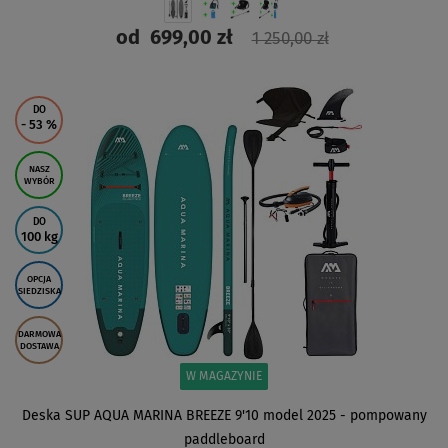
od
699,00 zł
1 250,00 zł
ZOBACZ
DO
- 53
%
NASZ
WYBÓR
DO
100 kg
OPCJA
SIEDZISKA
DARMOWA
DOSTAWA
W MAGAZYNIE
Deska SUP AQUA MARINA BREEZE 9'10 model 2025 - pompowany
paddleboard