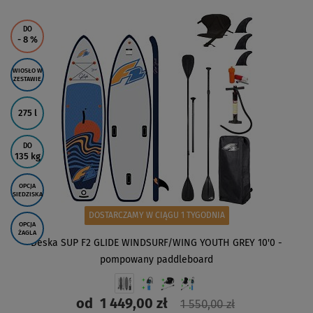
ZOBACZ
DO
- 8
%
WIOSŁO W
ZESTAWIE
275 l
DO
135 kg
OPCJA
SIEDZISKA
DOSTARCZAMY W CIĄGU 1 TYGODNIA
OPCJA
ŻAGLA
Deska SUP F2 GLIDE WINDSURF/WING YOUTH GREY 10'0 -
pompowany paddleboard
od
1 449,00 zł
1 550,00 zł