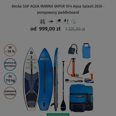
Deska SUP AQUA MARINA VAPOR 10'4 Aqua Splash 2026 -
pompowany paddleboard
od
999,00 zł
1 225,00 zł
ZOBACZ
DO
- 36
%
WIOSŁO W
ZESTAWIE
DO
110 kg
DARMOWA
DOSTAWA