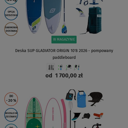
OPCJA
SIEDZISKA
DARMOWA
DOSTAWA
W MAGAZYNIE
Deska SUP GLADIATOR ORIGIN 10'8 2026 - pompowany
paddleboard
od
1 700,00 zł
ZOBACZ
DO
- 20
%
WIOSŁO W
ZESTAWIE