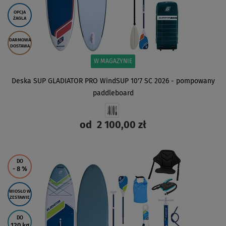
OPCJA
ŻAGLA
DARMOWA
DOSTAWA
W MAGAZYNIE
Deska SUP GLADIATOR PRO WindSUP 10'7 SC 2026 - pompowany
paddleboard
od
2 100,00 zł
ZOBACZ
DO
- 8
%
WIOSŁO W
ZESTAWIE
DO
120 kg