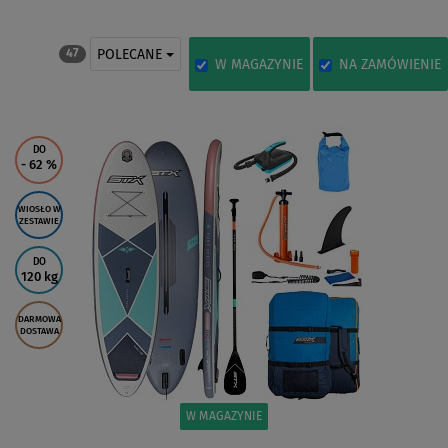
POLECANE
47
W MAGAZYNIE
NA ZAMÓWIENIE
DO
- 62
%
WIOSŁO W
ZESTAWIE
DO
120 kg
DARMOWA
DOSTAWA
W MAGAZYNIE