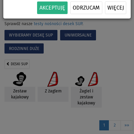
użytkownika w rodzinie. Jeśli waga największego wioślarza w
AKCEPTUJĘ
ODRZUCAM
WIĘCEJ
rodzinie wynosi do ok. 80 kg, wybierz kategorię MAŁE
UNIWERSALNE
Sprawdź nasze
testy nośności desek SUP
.
WYBIERAMY DESKĘ SUP
UNIWERSALNE
RODZINNE DUŻE
DESKI SUP
Zestaw
Z żaglem
Żagiel i
kajakowy
zestaw
kajakowy
1
2
»»