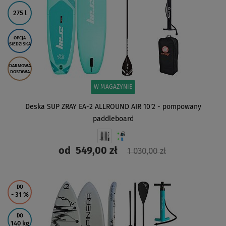
275 l
OPCJA
SIEDZISKA
DARMOWA
DOSTAWA
W MAGAZYNIE
Deska SUP ZRAY EA-2 ALLROUND AIR 10'2 - pompowany
paddleboard
od
549,00 zł
1 030,00 zł
ZOBACZ
DO
- 31
%
DO
140 kg