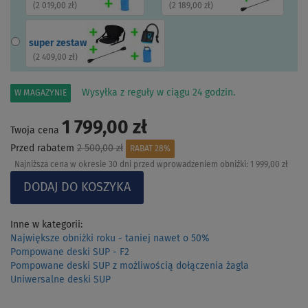
(
2 019,00 zł
)
(
2 189,00 zł
)
super zestaw
(
2 409,00 zł
)
Wysyłka z reguły w ciągu 24 godzin.
W MAGAZYNIE
1 799,00 zł
Twoja cena
Przed rabatem
2 500,00 zł
RABAT 28%
Najniższa cena w okresie 30 dni przed wprowadzeniem obniżki:
1 999,00 zł
Inne w kategorii:
Największe obniżki roku - taniej nawet o 50%
Pompowane deski SUP - F2
Pompowane deski SUP z możliwością dołączenia żagla
Uniwersalne deski SUP