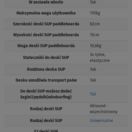
W zestawie wiosło
Tak
Maksymalna waga użytkownika
170kg
Szerokość deski SUP paddleboarda
82cm
Wysokość deski SUP paddleboarda
15cm
Waga deski SUP paddleboarda
10,6kg
3x tylne,
Stateczniki do deski SUP
elastyczne
Rodzinna deska SUP
Tak
Deska umożliwia transport psów
Tak
Do deski SUP możesz dodać
Tak
żagiel/pędnik(windsurfing)
Allround -
Rodzaj deski SUP
wszechstronny
Rodzaj deski SUP
Uniwersalne
F2 deski SUP