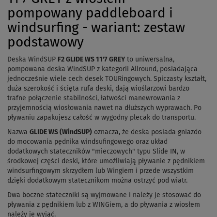
pompowany paddleboard i
windsurfing - wariant: zestaw
podstawowy
Deska WindSUP
F2 GLIDE WS 11'7 GREY
to uniwersalna,
pompowana deska WindSUP z kategorii Allround, posiadająca
jednocześnie wiele cech desek TOURingowych. Spiczasty kształt,
duża szerokość i ścięta rufa deski, dają wioślarzowi bardzo
trafne połączenie stabilności, łatwości manewrowania z
przyjemnością wiosłowania nawet na dłuższych wyprawach. Po
pływaniu zapakujesz całość w wygodny plecak do transportu.
Nazwa
GLIDE WS (WindSUP)
oznacza, że deska posiada gniazdo
do mocowania pędnika windsufingowego oraz układ
dodatkowych stateczników "mieczowych" typu Slide IN, w
środkowej części deski, które umożliwiają pływanie z pędnikiem
windsurfingowym skrzydłem lub Wingiem i przede wszystkim
dzięki dodatkowym statecznikom można ostrzyć pod wiatr.
Dwa boczne stateczniki są wyjmowane i należy je stosować do
pływania z pędnikiem lub z WINGiem, a do pływania z wiosłem
należy je wyjąć.