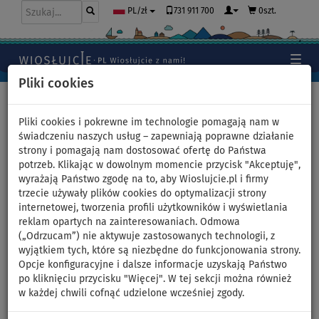
731 911 700
0szt.
PL/zł
Pliki cookies
Home
>
Deski SUP
>
Uniwersalne deski SUP
Pliki cookies i pokrewne im technologie pomagają nam w
świadczeniu naszych usług – zapewniają poprawne działanie
strony i pomagają nam dostosować ofertę do Państwa
Deska SUP F2 GLIDE
potrzeb. Klikając w dowolnym momencie przycisk "Akceptuję",
wyrażają Państwo zgodę na to, aby Wioslujcie.pl i firmy
WINDSURF 11'7 GREY z
trzecie używały plików cookies do optymalizacji strony
internetowej, tworzenia profili użytkowników i wyświetlania
wiosłem - pompowany
reklam opartych na zainteresowaniach. Odmowa
(„Odrzucam”) nie aktywuje zastosowanych technologii, z
paddleboard i windsurfing -
wyjątkiem tych, które są niezbędne do funkcjonowania strony.
Opcje konfiguracyjne i dalsze informacje uzyskają Państwo
wariant: zestaw podstawowy
po kliknięciu przycisku "Więcej". W tej sekcji można również
w każdej chwili cofnąć udzielone wcześniej zgody.
DO
WIOSŁO W
DARMOWA