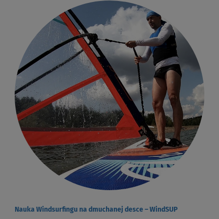
Nauka Windsurfingu na dmuchanej desce – WindSUP