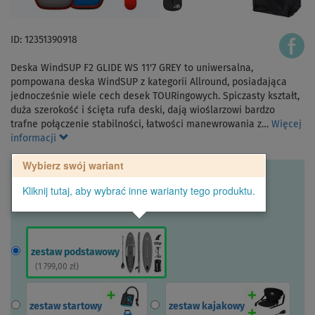
ID: 12351390918
Deska WindSUP F2 GLIDE WS 11'7 GREY to uniwersalna,
pompowana deska WindSUP z kategorii Allround, posiadająca
jednocześnie wiele cech desek TOURingowych. Spiczasty kształt,
duża szerokość i ścięta rufa deski, dają wioślarzowi bardzo
trafne połączenie stabilności, łatwości manewrowania z…
Więcej
informacji
Wybierz swój wariant
Kliknij tutaj, aby wybrać inne warianty tego produktu.
zestaw podstawowy
(
1 799,00 zł
)
zestaw startowy
zestaw kajakowy