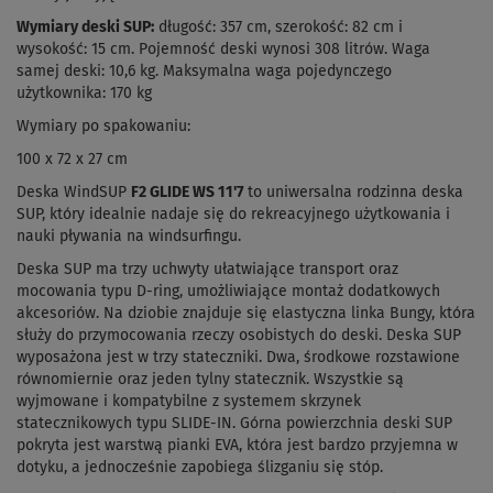
Wymiary deski SUP:
długość: 357 cm, szerokość: 82 cm i
wysokość: 15 cm. Pojemność deski wynosi 308 litrów. Waga
samej deski: 10,6 kg. Maksymalna waga pojedynczego
użytkownika: 170 kg
Wymiary po spakowaniu:
100 x 72 x 27 cm
Deska WindSUP
F2 GLIDE WS 11'7
to uniwersalna rodzinna deska
SUP, który idealnie nadaje się do rekreacyjnego użytkowania i
nauki pływania na windsurfingu.
Deska SUP ma trzy uchwyty ułatwiające transport oraz
mocowania typu D-ring, umożliwiające montaż dodatkowych
akcesoriów. Na dziobie znajduje się elastyczna linka Bungy, która
służy do przymocowania rzeczy osobistych do deski. Deska SUP
wyposażona jest w trzy stateczniki. Dwa, środkowe rozstawione
równomiernie oraz jeden tylny statecznik. Wszystkie są
wyjmowane i kompatybilne z systemem skrzynek
statecznikowych typu SLIDE-IN. Górna powierzchnia deski SUP
pokryta jest warstwą pianki EVA, która jest bardzo przyjemna w
dotyku, a jednocześnie zapobiega ślizganiu się stóp.