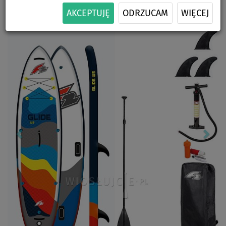
-28
%
ZESTAWIE
DOSTAWA
AKCEPTUJĘ
ODRZUCAM
WIĘCEJ
Previous
Nex