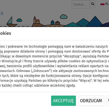
PL
ookies
I
PONTONY I SILNIKI
WIOSŁA
PĘDNIKI
MODA
AKCESORIA
okies i pokrewne im technologie pomagają nam w świadczeniu naszych 
ją poprawne działanie strony i pomagają nam dostosować ofertę do 
 Klikając w dowolnym momencie przycisk "Akceptuję", wyrażają Państw
y Wioslujcie.pl i firmy trzecie używały plików cookies do optymalizacji 
Deska SUP F2 SECTOR 
wej, tworzenia profili użytkowników i wyświetlania reklam opartych na
sowaniach. Odmowa („Odrzucam”) nie aktywuje zastosowanych technolo
 tych, które są niezbędne do funkcjonowania strony. Opcje konfigurac
pompowany paddleboa
formacje uzyskają Państwo po kliknięciu przycisku "Więcej". W tej sek
 każdej chwili cofnąć udzielone wcześniej zgody.
zestaw kajakowy
DO
AKCEPTUJĘ
ODRZUCAM
NASZ
SUPER
WIOSŁO W
OPCJA
OPCJA
-10
%
WYBÓR
CENA
ZESTAWIE
SIEDZISKA
ŻAGLA