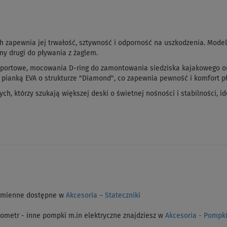
tch zapewnia jej trwałość, sztywność i odporność na uszkodzenia. Mode
y drugi do pływania z żaglem.
portowe, mocowania D-ring do zamontowania siedziska kajakowego ora
ą pianką EVA o strukturze "Diamond", co zapewnia pewność i komfort p
ch, którzy szukają większej deski o świetnej nośności i stabilności, 
 zamienne dostępne w
Akcesoria – Stateczniki
etr - inne pompki m.in elektryczne znajdziesz w
Akcesoria - Pompk