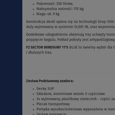
Pojemność: 350 litrów;
Maksymalna nośność: 170 kg;
Waga: ok. 9 kg
Konstrukcja deski opiera się na technologii Drop-Sti
duży wyjmowany w systemie SLIDE-IN, oraz wspomnian
Dodatkowe udogodnienia obejmują trzy uchwyty trans
przypięcie bagażu. Pokład pokryty jest antypoślizgow
F2 SECTOR WINDSURF 11'5
BLUE to świetny wybór dla ty
i dłuższych tras.
Zestaw Podstawowy zawiera:
Deskę SUP
Składane, aluminiowe wiosło 3-częściowe
3x wyjmowany, plastikowy statecznik - części
Plecak transportowy
Pompka wysokociśnieniowa wyposażona w manom
Zestaw naprawczy