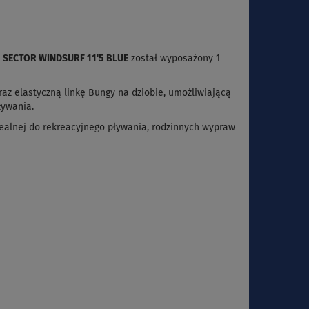
l
SECTOR WINDSURF 11'5 BLUE
został wyposażony 1
z elastyczną linkę Bungy na dziobie, umożliwiającą
ływania.
idealnej do rekreacyjnego pływania, rodzinnych wypraw
i