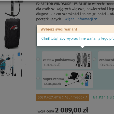
F2 SECTOR WINDSURF 11'5 BLUE to wszechstronna
dla osób szukających większej powierzchni i le
długości, 85 cm szerokości i 15 cm grubości – o
początkujących…
Więcej informacji
Wybierz swój wariant
Kliknij tutaj, aby wybrać inne warianty tego pr
zestaw podstawowy
zestaw s
(
1 699,00 zł
)
(
1 919,00 
super zestaw
(
2 309,00 zł
)
Na stanie u d
DOSTARCZAMY W CIĄGU 1 TYGODNIA
2 089,00 zł
Twoja cena