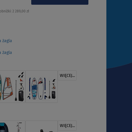
obniżki:
2 289,00 zł
 żagla
 żagla
WIĘCEJ...
WIĘCEJ...