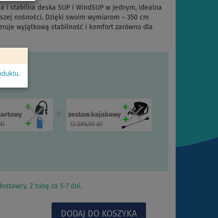
 i stabilna deska SUP i WindSUP w jednym, idealna
pszej nośności. Dzięki swoim wymiarom – 350 cm
feruje wyjątkową stabilność i komfort zarówno dla
oduktu.
tartowy
zestaw kajakowy
zł
)
(
2 089,00 zł
)
ostawcy. Z tobą za 5-7 dni.