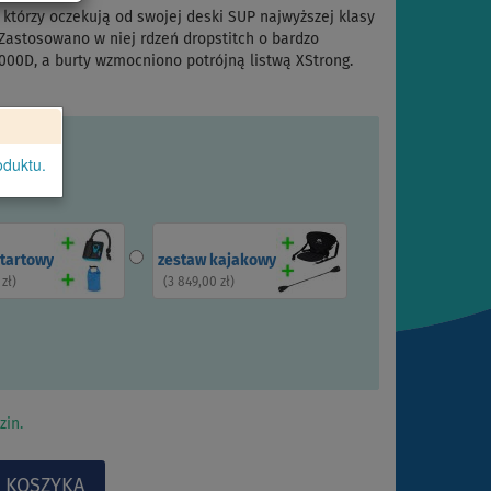
, którzy oczekują od swojej deski SUP najwyższej klasy
Zastosowano w niej rdzeń dropstitch o bardzo
000D, a burty wzmocniono potrójną listwą XStrong.
oduktu.
startowy
zestaw kajakowy
 zł
)
(
3 849,00 zł
)
zin.