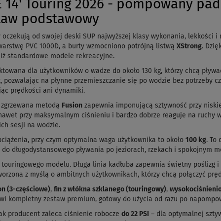
 14' Touring 2026 - pompowany pad
staw podstawowy
y oczekują od swojej deski SUP najwyższej klasy wykonania, lekkości 
 warstwę PVC 1000D, a burty wzmocniono potrójną listwą
XStrong
. Dzię
iż standardowe modele rekreacyjne.
towana dla użytkowników o wadze do około 130 kg, którzy chcą pływać s
 pozwalając na płynne przemieszczanie się po wodzie bez potrzeby c
jąc prędkości ani dynamiki.
 zgrzewana metodą
Fusion
zapewnia imponującą sztywność przy niski
 nawet przy maksymalnym ciśnieniu i bardzo dobrze reaguje na ruchy w
ch sesji na wodzie.
ciążenia, przy czym optymalna waga użytkownika to około
100 kg
. To
ki do długodystansowego pływania po jeziorach, rzekach i spokojnym m
 touringowego modelu. Długa linia kadłuba zapewnia świetny poślizg
orzona z myślą o ambitnych użytkownikach, którzy chcą połączyć prędk
n (3-częściowe)
,
fin z włókna szklanego (touringowy)
,
wysokociśnien
owi kompletny zestaw premium, gotowy do użycia od razu po napompo
nak producent zaleca ciśnienie robocze
do 22 PSI
– dla optymalnej sztyw