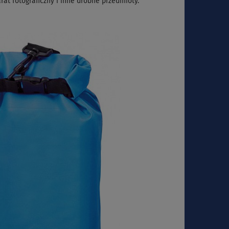
at fotograficzny i inne drobne przedmioty.