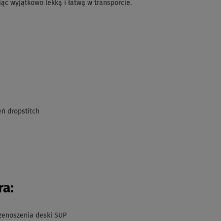
ąc wyjątkowo lekką i łatwą w transporcie.
ń dropstitch
a:
zenoszenia deski SUP