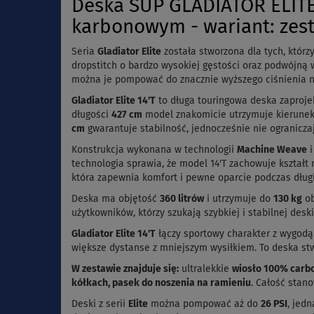
Deska SUP GLADIATOR ELITE
karbonowym - wariant: ze
Seria
Gladiator Elite
została stworzona dla tych, którz
dropstitch o bardzo wysokiej gęstości oraz podwójną
można je pompować do znacznie wyższego ciśnienia n
Gladiator Elite 14'T
to długa touringowa deska zaprojek
długości
427 cm
model znakomicie utrzymuje kierunek,
cm
gwarantuje stabilność, jednocześnie nie ogranicza
Konstrukcja wykonana w technologii
Machine Weave
i
technologia sprawia, że model 14'T zachowuje kształt
która zapewnia komfort i pewne oparcie podczas długi
Deska ma objętość
360 litrów
i utrzymuje do
130 kg
ob
użytkowników, którzy szukają szybkiej i stabilnej des
Gladiator Elite 14'T
łączy sportowy charakter z wygodą
większe dystanse z mniejszym wysiłkiem. To deska stw
W zestawie znajduje się:
ultralekkie
wiosło 100% carbo
kółkach, pasek do noszenia na ramieniu
. Całość stan
Deski z serii
Elite
można pompować aż do
26 PSI
, jed