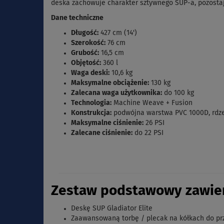
deska zachowuje charakter sztywnego SUP-a, pozostaj
Dane techniczne
Długość:
427 cm (14')
Szerokość:
76 cm
Grubość:
16,5 cm
Objętość:
360 l
Waga deski:
10,6 kg
Maksymalne obciążenie:
130 kg
Zalecana waga użytkownika:
do 100 kg
Technologia:
Machine Weave + Fusion
Konstrukcja:
podwójna warstwa PVC 1000D, rdze
Maksymalne ciśnienie:
26 PSI
Zalecane ciśnienie:
do 22 PSI
Zestaw podstawowy zawier
Deskę SUP Gladiator Elite
Zaawansowaną torbę / plecak na kółkach do pr