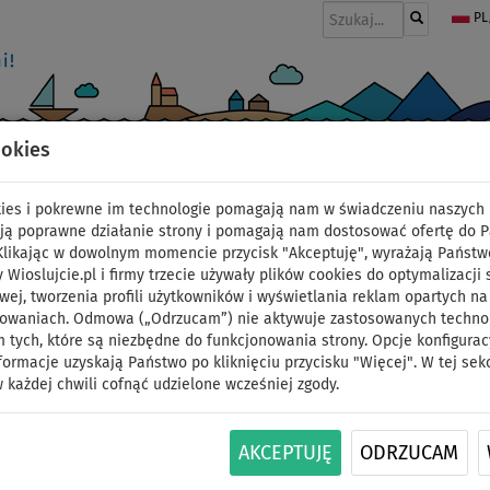
PL
ookies
I
PONTONY I SILNIKI
WIOSŁA
PĘDNIKI
MODA
AKCESORIA
okies i pokrewne im technologie pomagają nam w świadczeniu naszych 
ją poprawne działanie strony i pomagają nam dostosować ofertę do 
 Klikając w dowolnym momencie przycisk "Akceptuję", wyrażają Państw
y Wioslujcie.pl i firmy trzecie używały plików cookies do optymalizacji 
Deska SUP GLADIATOR E
wej, tworzenia profili użytkowników i wyświetlania reklam opartych na
sowaniach. Odmowa („Odrzucam”) nie aktywuje zastosowanych technolo
 tych, które są niezbędne do funkcjonowania strony. Opcje konfigurac
pompowany paddleboa
formacje uzyskają Państwo po kliknięciu przycisku "Więcej". W tej sek
 każdej chwili cofnąć udzielone wcześniej zgody.
karbonowym - wariant
DO
AKCEPTUJĘ
ODRZUCAM
WIOSŁO W
DARMOWA
260 l
ID: 12351392063
130 kg
ZESTAWIE
DOSTAWA