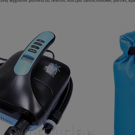
órej wygodnie pomieścisz telefon, kluczyki samochodowe, portfel, apar