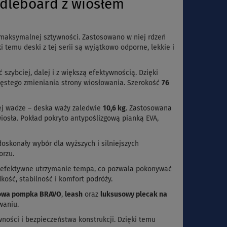
dleboard z wiosłem
i maksymalnej sztywności. Zastosowano w niej rdzeń
ki temu deski z tej serii są wyjątkowo odporne, lekkie i
zybciej, dalej i z większą efektywnością. Dzięki
zęstego zmieniania strony wiosłowania. Szerokość
76
ej wadze – deska waży zaledwie
10,6 kg
. Zastosowana
iosła. Pokład pokryto antypoślizgową pianką EVA,
 doskonały wybór dla wyższych i silniejszych
orzu.
 i efektywne utrzymanie tempa, co pozwala pokonywać
ość, stabilność i komfort podróży.
iowa pompka BRAVO
,
leash
oraz
luksusowy plecak na
waniu.
ności i bezpieczeństwa konstrukcji. Dzięki temu