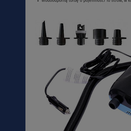
Wodoodporną torbę o pojemności 10 litrów, w kt