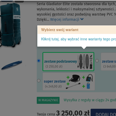
Seria Gladiator Elite została stworzona dla tych
wykonania, lekkości i maksymalnej sztywności. 
wysokiej gęstości oraz podwójną warstwę PVC 1
Dzięki…
Więcej informacji
Wybierz swój wariant
Kliknij tutaj, aby wybrać inne warianty tego pr
zestaw podstawowy
zestaw 
(
3 250,00 zł
)
(
3 649,00
super zestaw
(
4 249,00 zł
)
Wysyłka z reguły w ciągu 24 god
W MAGAZYNIE
3 250,00 zł
Twoja cena