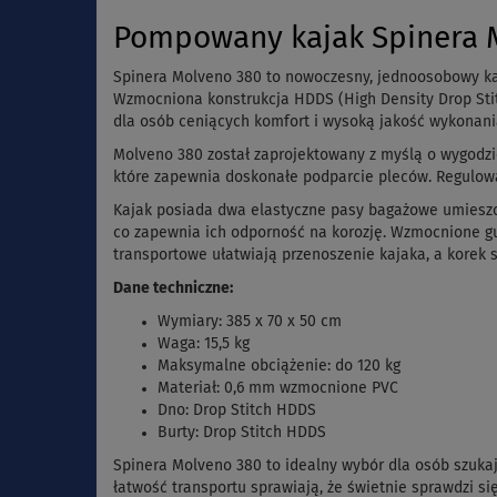
Pompowany kajak Spinera M
Spinera Molveno 380 to nowoczesny, jednoosobowy kaja
Wzmocniona konstrukcja HDDS (High Density Drop Stit
dla osób ceniących komfort i wysoką jakość wykonani
Molveno 380 został zaprojektowany z myślą o wygodz
które zapewnia doskonałe podparcie pleców. Regulow
Kajak posiada dwa elastyczne pasy bagażowe umieszcz
co zapewnia ich odporność na korozję. Wzmocnione gu
transportowe ułatwiają przenoszenie kajaka, a korek
Dane techniczne:
Wymiary: 385 x 70 x 50 cm
Waga: 15,5 kg
Maksymalne obciążenie: do 120 kg
Materiał: 0,6 mm wzmocnione PVC
Dno: Drop Stitch HDDS
Burty: Drop Stitch HDDS
Spinera Molveno 380 to idealny wybór dla osób szuka
łatwość transportu sprawiają, że świetnie sprawdzi si