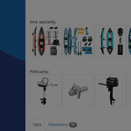
Inne warianty:
Polecamy:
Opis
Parametry
10