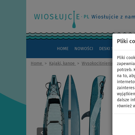
Pliki c
HOME
NOWOŚCI
DESKI SUP
KAJAK
Pliki co
Home
>
Kajaki, kanoe
>
Wysokociśnieniowe Drop-St
zapewnia
potrzeb.
na to, ab
interneto
zaintere
wyjątkiem
dalsze in
również w