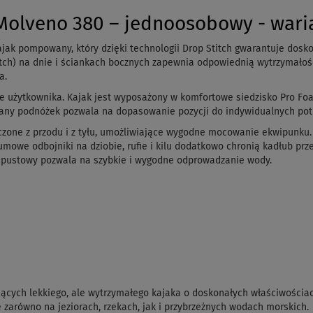
olveno 380 – jednoosobowy - wari
k pompowany, który dzięki technologii Drop Stitch gwarantuje doskona
ch) na dnie i ściankach bocznych zapewnia odpowiednią wytrzymałość
a.
ie użytkownika. Kajak jest wyposażony w komfortowe siedzisko Pro F
any podnóżek pozwala na dopasowanie pozycji do indywidualnych pot
one z przodu i z tyłu, umożliwiające wygodne mocowanie ekwipunku. W
mowe odbojniki na dziobie, rufie i kilu dodatkowo chronią kadłub prz
 spustowy pozwala na szybkie i wygodne odprowadzanie wody.
jących lekkiego, ale wytrzymałego kajaka o doskonałych właściwościa
ę zarówno na jeziorach, rzekach, jak i przybrzeżnych wodach morskich.