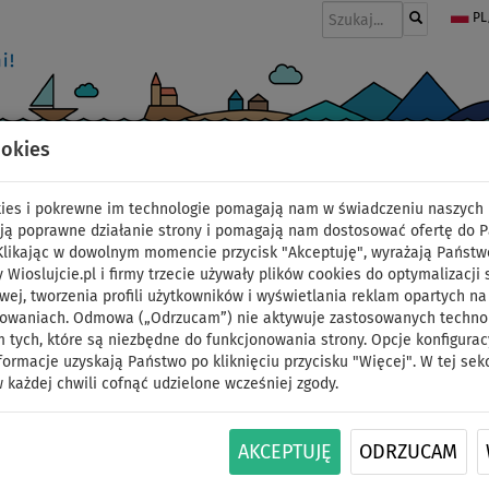
PL
ookies
I
PONTONY I SILNIKI
WIOSŁA
PĘDNIKI
MODA
AKCESORIA
okies i pokrewne im technologie pomagają nam w świadczeniu naszych 
itch
ją poprawne działanie strony i pomagają nam dostosować ofertę do 
 Klikając w dowolnym momencie przycisk "Akceptuję", wyrażają Państw
y Wioslujcie.pl i firmy trzecie używały plików cookies do optymalizacji 
Pompowany kajak Spin
wej, tworzenia profili użytkowników i wyświetlania reklam opartych na
sowaniach. Odmowa („Odrzucam”) nie aktywuje zastosowanych technolo
 tych, które są niezbędne do funkcjonowania strony. Opcje konfigurac
jednoosobowy - waria
formacje uzyskają Państwo po kliknięciu przycisku "Więcej". W tej sek
 każdej chwili cofnąć udzielone wcześniej zgody.
DO
DARMOWA
ID: 12351391537
-25
%
DOSTAWA
AKCEPTUJĘ
ODRZUCAM
Spinera Molveno 380 to nowoczesny, jednoosobo
Stitch gwarantuje doskonałą stabilność, trwało