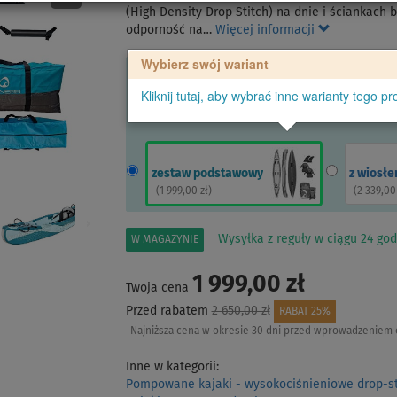
(High Density Drop Stitch) na dnie i ściankac
odporność na…
Więcej informacji
Wybierz swój wariant
Kliknij tutaj, aby wybrać inne warianty tego pr
zestaw podstawowy
z wiosł
(
1 999,00 zł
)
(
2 339,00
Wysyłka z reguły w ciągu 24 god
W MAGAZYNIE
1 999,00 zł
Twoja cena
Przed rabatem
2 650,00 zł
RABAT 25%
Najniższa cena w okresie 30 dni przed wprowadzeniem 
Inne w kategorii:
Pompowane kajaki - wysokociśnieniowe drop-st