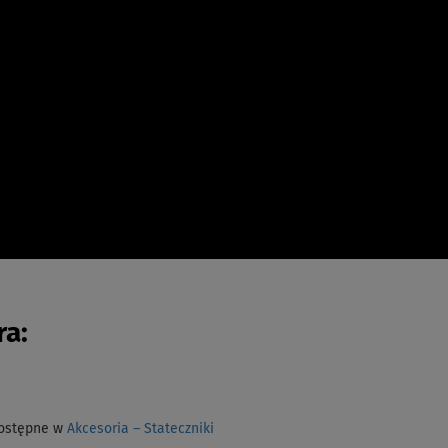
a:
dostępne w
Akcesoria – Stateczniki