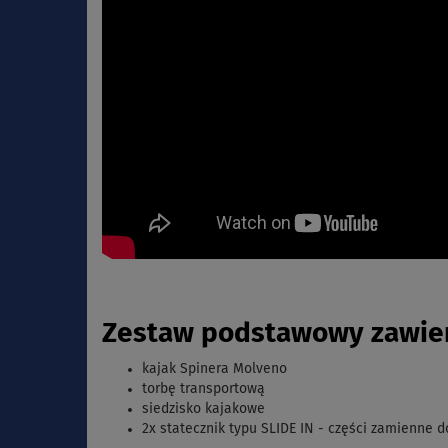
Zestaw podstawowy zawier
kajak Spinera Molveno
torbę transportową
siedzisko kajakowe
2x statecznik typu SLIDE IN - części zamienne 