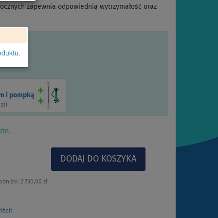
h bocznych zapewnia odpowiednią wytrzymałość oraz
oduktu.
em i pompką
 zł
)
zin.
obniżki:
2 750,00 zł
itch