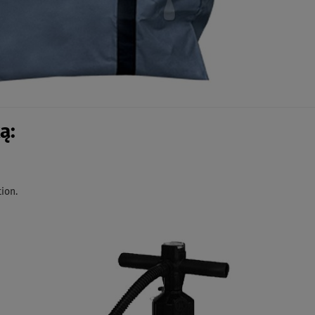
ą:
ion.