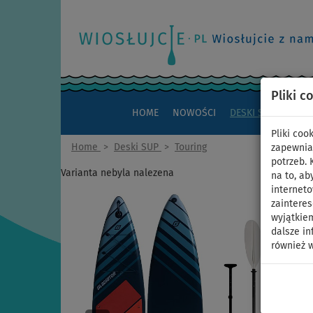
Pliki c
HOME
NOWOŚCI
DESKI SUP
KAJAK
Pliki co
Home
>
Deski SUP
>
Touring
zapewnia
potrzeb.
Varianta nebyla nalezena
na to, ab
interneto
zaintere
wyjątkiem
dalsze in
również w