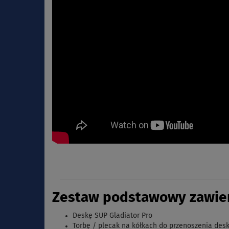
Zestaw podstawowy zawier
Deskę SUP Gladiator Pro
Torbę / plecak na kółkach do przenoszenia des