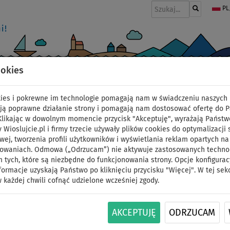
PL
ookies
I
PONTONY I SILNIKI
WIOSŁA
PĘDNIKI
MODA
AKCESORIA
okies i pokrewne im technologie pomagają nam w świadczeniu naszych 
ją poprawne działanie strony i pomagają nam dostosować ofertę do 
 Klikając w dowolnym momencie przycisk "Akceptuję", wyrażają Państw
y Wioslujcie.pl i firmy trzecie używały plików cookies do optymalizacji 
wej, tworzenia profili użytkowników i wyświetlania reklam opartych na
Deska SUP GLADIATOR 
sowaniach. Odmowa („Odrzucam”) nie aktywuje zastosowanych technolo
 tych, które są niezbędne do funkcjonowania strony. Opcje konfigurac
formacje uzyskają Państwo po kliknięciu przycisku "Więcej". W tej sek
pompowany paddlebo
 każdej chwili cofnąć udzielone wcześniej zgody.
DO
WIOSŁO W
OPCJA
DARMOWA
350 l
ID:
150 kg
ZESTAWIE
SIEDZISKA
DOSTAWA
AKCEPTUJĘ
ODRZUCAM
Seria Gladiator Pro to linia premium zaprojek