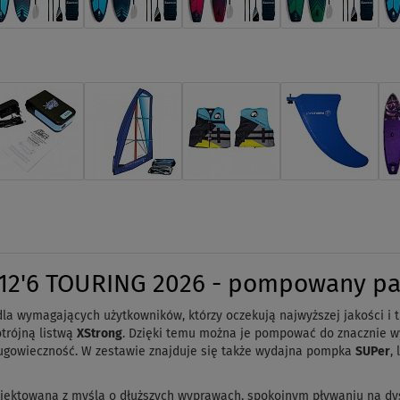
12'6 TOURING 2026 - pompowany p
a wymagających użytkowników, którzy oczekują najwyższej jakości i tr
otrójną listwą
XStrong
. Dzięki temu można je pompować do znacznie w
długowieczność. W zestawie znajduje się także wydajna pompka
SUPer
,
jektowana z myślą o dłuższych wyprawach, spokojnym pływaniu na dys