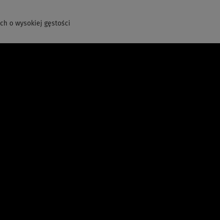
h o wysokiej gęstości