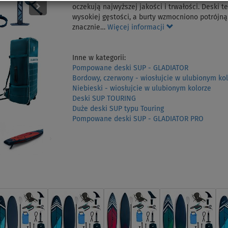
oczekują najwyższej jakości i trwałości. Deski t
wysokiej gęstości, a burty wzmocniono potrójn
znacznie…
Więcej informacji
Inne w kategorii:
Pompowane deski SUP - GLADIATOR
Bordowy, czerwony - wiosłujcie w ulubionym kol
Niebieski - wiosłujcie w ulubionym kolorze
Deski SUP TOURING
Duże deski SUP typu Touring
Pompowane deski SUP - GLADIATOR PRO