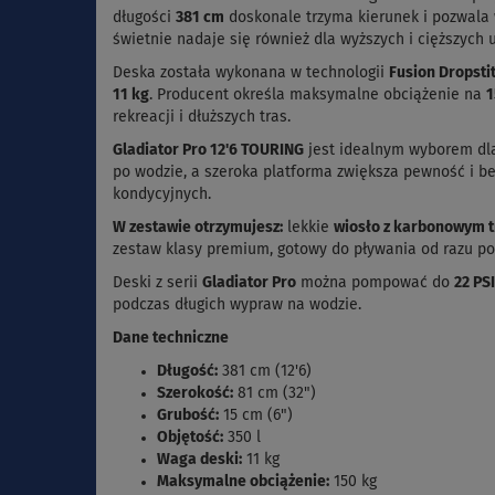
długości
381 cm
doskonale trzyma kierunek i pozwala 
świetnie nadaje się również dla wyższych i cięższyc
Deska została wykonana w technologii
Fusion Dropsti
11 kg
. Producent określa maksymalne obciążenie na
1
rekreacji i dłuższych tras.
Gladiator Pro 12'6 TOURING
jest idealnym wyborem dla
po wodzie, a szeroka platforma zwiększa pewność i b
kondycyjnych.
W zestawie otrzymujesz:
lekkie
wiosło z karbonowym 
zestaw klasy premium, gotowy do pływania od razu p
Deski z serii
Gladiator Pro
można pompować do
22 PSI
podczas długich wypraw na wodzie.
Dane techniczne
Długość:
381 cm (12'6)
Szerokość:
81 cm (32")
Grubość:
15 cm (6")
Objętość:
350 l
Waga deski:
11 kg
Maksymalne obciążenie:
150 kg