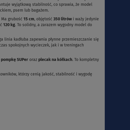
ntuje wyjątkową stabilność, co sprawia, że model
ieckiem, psem lub bagażem.
ę. Ma grubość
15 cm
, objętość
350 litrów
i waży jedynie
ać
120 kg
. To solidny, a zarazem wygodny model do
ga linia kadłuba zapewnia płynne przemieszczanie się
zas spokojnych wycieczek, jak i w treningach
ą pompkę SUPer
oraz
plecak na kółkach
. To kompletny
owników, którzy cenią jakość, stabilność i wygodę