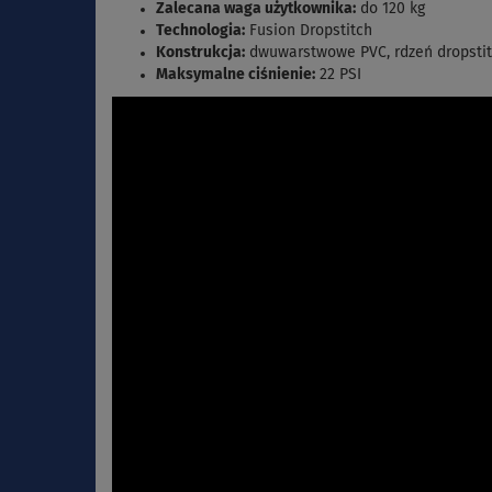
Zalecana waga użytkownika:
do 120 kg
Technologia:
Fusion Dropstitch
Konstrukcja:
dwuwarstwowe PVC, rdzeń dropstitc
Maksymalne ciśnienie:
22 PSI