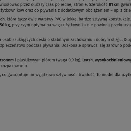
wiosłować przez dłuższy czas po jednej stronie. Szerokość
81 cm
gwara
h użytkowników oraz do pływania z dodatkowym obciążeniem – np. z dz
tch
, która łączy dwie warstwy PVC w lekką, bardzo sztywną konstrukcj
50 kg
, przy czym optymalna waga użytkownika nie powinna przekracz
 osób szukających deski o stabilnym zachowaniu i dobrym ślizgu. Dłu
ezpieczeństwo podczas pływania. Doskonale sprawdzi się zarówno podc
trzonem
i plastikowym piórem (waga 0,9 kg),
leash
,
wysokociśnieniow
o rozpakowaniu.
, co gwarantuje im wyjątkową sztywność i trwałość. To model dla użytk