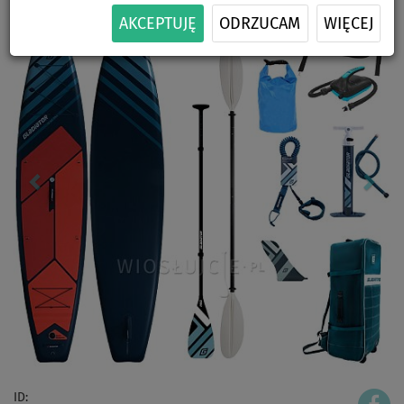
AKCEPTUJĘ
ODRZUCAM
WIĘCEJ
ID: