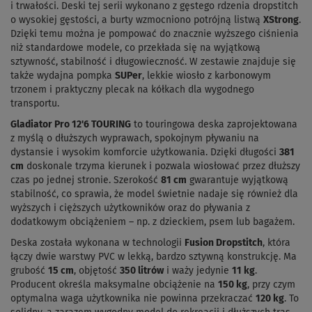
i trwałości. Deski tej serii wykonano z gęstego rdzenia dropstitch
o wysokiej gęstości, a burty wzmocniono potrójną listwą
XStrong
.
Dzięki temu można je pompować do znacznie wyższego ciśnienia
niż standardowe modele, co przekłada się na wyjątkową
sztywność, stabilność i długowieczność. W zestawie znajduje się
także wydajna pompka
SUPer
, lekkie wiosło z karbonowym
trzonem i praktyczny plecak na kółkach dla wygodnego
transportu.
Gladiator Pro 12'6 TOURING
to touringowa deska zaprojektowana
z myślą o dłuższych wyprawach, spokojnym pływaniu na
dystansie i wysokim komforcie użytkowania. Dzięki długości
381
cm
doskonale trzyma kierunek i pozwala wiosłować przez dłuższy
czas po jednej stronie. Szerokość
81 cm
gwarantuje wyjątkową
stabilność, co sprawia, że model świetnie nadaje się również dla
wyższych i cięższych użytkowników oraz do pływania z
dodatkowym obciążeniem – np. z dzieckiem, psem lub bagażem.
Deska została wykonana w technologii
Fusion Dropstitch
, która
łączy dwie warstwy PVC w lekką, bardzo sztywną konstrukcję. Ma
grubość
15 cm
, objętość
350 litrów
i waży jedynie
11 kg
.
Producent określa maksymalne obciążenie na
150 kg
, przy czym
optymalna waga użytkownika nie powinna przekraczać
120 kg
. To