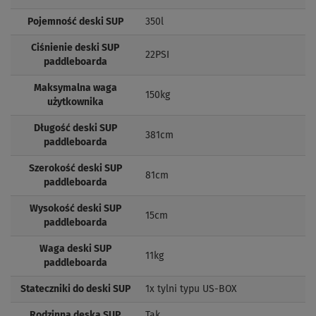
Pojemność deski SUP
350l
Ciśnienie deski SUP
22PSI
paddleboarda
Maksymalna waga
150kg
użytkownika
Długość deski SUP
381cm
paddleboarda
Szerokość deski SUP
81cm
paddleboarda
Wysokość deski SUP
15cm
paddleboarda
Waga deski SUP
11kg
paddleboarda
Stateczniki do deski SUP
1x tylni typu US-BOX
Rodzinna deska SUP
Tak