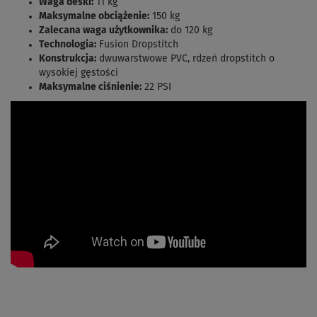
Waga deski:
11 kg
Maksymalne obciążenie:
150 kg
Zalecana waga użytkownika:
do 120 kg
Technologia:
Fusion Dropstitch
Konstrukcja:
dwuwarstwowe PVC, rdzeń dropstitch o
wysokiej gęstości
Maksymalne ciśnienie:
22 PSI