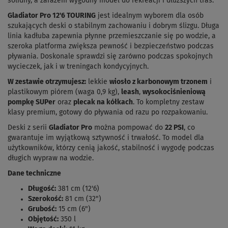
solidny, a zarazem wygodny model do rekreacji i dłuższych tras.
Gladiator Pro 12'6 TOURING
jest idealnym wyborem dla osób
szukających deski o stabilnym zachowaniu i dobrym ślizgu. Długa
linia kadłuba zapewnia płynne przemieszczanie się po wodzie, a
szeroka platforma zwiększa pewność i bezpieczeństwo podczas
pływania. Doskonale sprawdzi się zarówno podczas spokojnych
wycieczek, jak i w treningach kondycyjnych.
W zestawie otrzymujesz:
lekkie
wiosło z karbonowym trzonem
i
plastikowym piórem (waga 0,9 kg),
leash
,
wysokociśnieniową
pompkę SUPer
oraz
plecak na kółkach
. To kompletny zestaw
klasy premium, gotowy do pływania od razu po rozpakowaniu.
Deski z serii
Gladiator Pro
można pompować do
22 PSI
, co
gwarantuje im wyjątkową sztywność i trwałość. To model dla
użytkowników, którzy cenią jakość, stabilność i wygodę podczas
długich wypraw na wodzie.
Dane techniczne
Długość:
381 cm (12'6)
Szerokość:
81 cm (32")
Grubość:
15 cm (6")
Objętość:
350 l