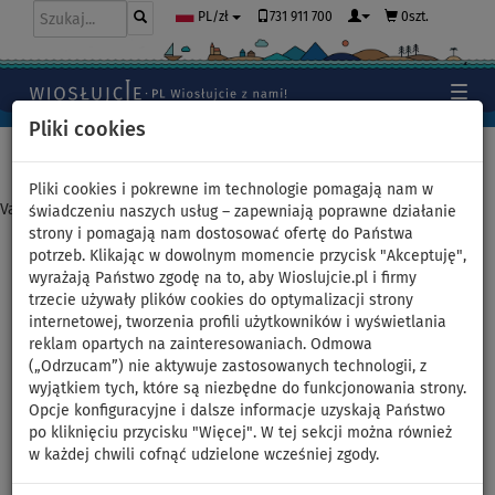
731 911 700
0szt.
PL/zł
Pliki cookies
Home
>
Deski SUP
>
Touring
Pliki cookies i pokrewne im technologie pomagają nam w
Varianta nebyla nalezena
świadczeniu naszych usług – zapewniają poprawne działanie
strony i pomagają nam dostosować ofertę do Państwa
potrzeb. Klikając w dowolnym momencie przycisk "Akceptuję",
Deska SUP GLADIATOR PRO
wyrażają Państwo zgodę na to, aby Wioslujcie.pl i firmy
trzecie używały plików cookies do optymalizacji strony
12'6 TOURING 2026 -
internetowej, tworzenia profili użytkowników i wyświetlania
reklam opartych na zainteresowaniach. Odmowa
pompowany paddleboard
(„Odrzucam”) nie aktywuje zastosowanych technologii, z
wyjątkiem tych, które są niezbędne do funkcjonowania strony.
Opcje konfiguracyjne i dalsze informacje uzyskają Państwo
DO
WIOSŁO W
OPCJA
DARMOWA
350 l
150 kg
ZESTAWIE
SIEDZISKA
DOSTAWA
po kliknięciu przycisku "Więcej". W tej sekcji można również
w każdej chwili cofnąć udzielone wcześniej zgody.
Previous
Nex