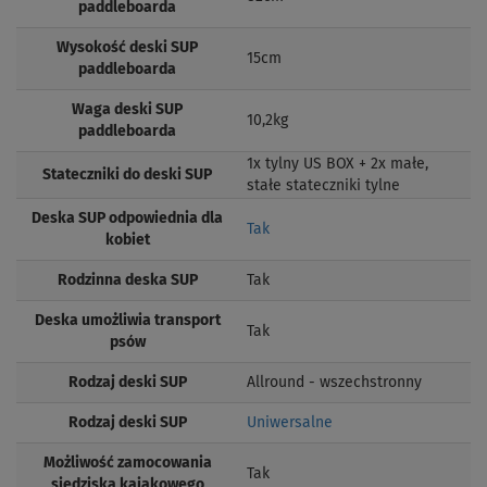
paddleboarda
Wysokość deski SUP
15cm
paddleboarda
Waga deski SUP
10,2kg
paddleboarda
1x tylny US BOX + 2x małe,
Stateczniki do deski SUP
stałe stateczniki tylne
Deska SUP odpowiednia dla
Tak
kobiet
Rodzinna deska SUP
Tak
Deska umożliwia transport
Tak
psów
Rodzaj deski SUP
Allround - wszechstronny
Rodzaj deski SUP
Uniwersalne
Możliwość zamocowania
Tak
siedziska kajakowego