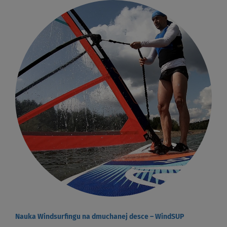
Nauka Windsurfingu na dmuchanej desce – WindSUP