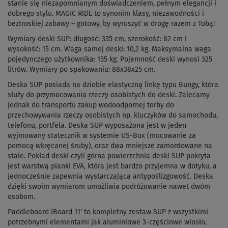
stanie się niezapomnianym doświadczeniem, pełnym elegancji i
dobrego stylu. MAGIC RIDE to synonim klasy, niezawodności i
beztroskiej zabawy – gotowy, by wyruszyć w drogę razem z Tobą!
Wymiary deski SUP: długość: 335 cm, szerokość: 82 cm i
wysokość: 15 cm. Waga samej deski: 10,2 kg. Maksymalna waga
pojedynczego użytkownika: 155 kg. Pojemność deski wynosi 325
litrów. Wymiary po spakowaniu: 88x38x25 cm.
Deska SUP posiada na dziobie elastyczną linkę typu Bungy, która
służy do przymocowania rzeczy osobistych do deski. Zalecamy
jednak do transportu zakup wodoodpornej torby do
przechowywania rzeczy osobistych np. kluczyków do samochodu,
telefonu, portfela. Deska SUP wyposażona jest w jeden
wyjmowany statecznik w systemie US-Box (mocowanie za
pomocą wkręcanej śruby), oraz dwa mniejsze zamontowane na
stałe. Pokład deski czyli górna powierzchnia deski SUP pokryta
jest warstwą pianki EVA, która jest bardzo przyjemna w dotyku, a
jednocześnie zapewnia wystarczającą antypoślizgowość. Deska
dzięki swoim wymiarom umożliwia podróżowanie nawet dwóm
osobom.
Paddleboard iBoard 11' to kompletny zestaw SUP z wszystkimi
potrzebnymi elementami jak aluminiowe 3-częściowe wiosło,