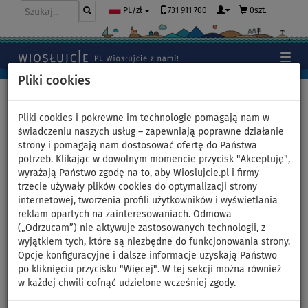
731 911 700
0szt.
PL/zł
Pliki cookies
Home
>
Deski SUP
>
Uniwersalne deski SUP
Pliki cookies i pokrewne im technologie pomagają nam w
świadczeniu naszych usług – zapewniają poprawne działanie
strony i pomagają nam dostosować ofertę do Państwa
Deska SUP iBOARD 11' MAGIC
potrzeb. Klikając w dowolnym momencie przycisk "Akceptuję",
wyrażają Państwo zgodę na to, aby Wioslujcie.pl i firmy
RIDE - pompowany
trzecie używały plików cookies do optymalizacji strony
internetowej, tworzenia profili użytkowników i wyświetlania
paddleboard - wariant:
reklam opartych na zainteresowaniach. Odmowa
(„Odrzucam”) nie aktywuje zastosowanych technologii, z
zestaw podstawowy
wyjątkiem tych, które są niezbędne do funkcjonowania strony.
Opcje konfiguracyjne i dalsze informacje uzyskają Państwo
po kliknięciu przycisku "Więcej". W tej sekcji można również
DO
DO
WIOSŁO W
OPCJA
DARMOWA
-15
%
155 kg
ZESTAWIE
SIEDZISKA
DOSTAWA
w każdej chwili cofnąć udzielone wcześniej zgody.