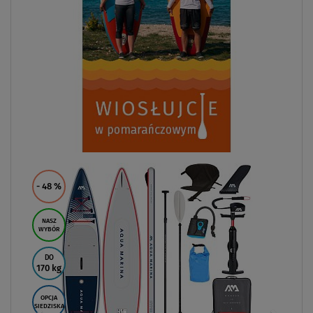
- 48
%
NASZ
WYBÓR
DO
170 kg
OPCJA
SIEDZISKA