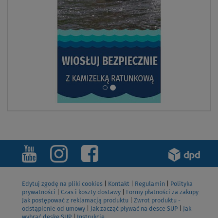
Edytuj zgodę na pliki cookies
|
Kontakt
|
Regulamin
|
Polityka
prywatności
|
Czas i koszty dostawy
|
Formy płatności za zakupy
Jak postępować z reklamacją produktu
|
Zwrot produktu -
odstąpienie od umowy
|
Jak zacząć pływać na desce SUP
|
Jak
wybrać deskę SUP
|
Instrukcje