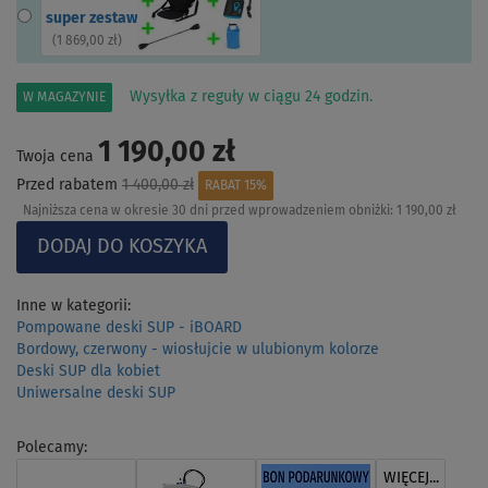
super zestaw
(
1 869,00 zł
)
Wysyłka z reguły w ciągu 24 godzin.
W MAGAZYNIE
1 190,00 zł
Twoja cena
Przed rabatem
1 400,00 zł
RABAT 15%
Najniższa cena w okresie 30 dni przed wprowadzeniem obniżki:
1 190,00 zł
Inne w kategorii:
Pompowane deski SUP - iBOARD
Bordowy, czerwony - wiosłujcie w ulubionym kolorze
Deski SUP dla kobiet
Uniwersalne deski SUP
Polecamy:
WIĘCEJ...