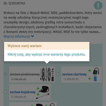
ID: 12351391745
Wskocz na fale z iBoard MAGIC RIDE, paddleboardem, który wnosi
na wodę odrobinę klasycznej motoryzacyjnej magii! Jego
niezwykły design, zdobiony grafiką retro samochodu o
charakterystycznych, zaokrąglonych kształtach, budzi skojarzenia
z ikonami złotej ery motoryzacji. MAGIC RIDE to nie tylko nazwa…
Więcej informacji
Wybierz swój wariant
Kliknij tutaj, aby wybrać inne warianty tego produktu.
zestaw podstawowy
zestaw startowy
(
1 190,00 zł
)
(
1 459,00 zł
)
zestaw kajakowy
(
1 599,00 zł
)