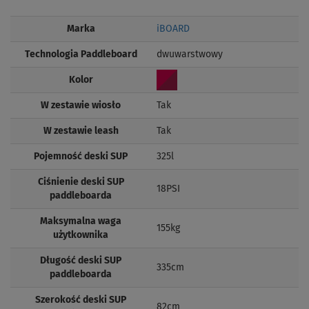
Marka
iBOARD
Technologia Paddleboard
dwuwarstwowy
Kolor
W zestawie wiosło
Tak
W zestawie leash
Tak
Pojemność deski SUP
325l
Ciśnienie deski SUP
18PSI
paddleboarda
Maksymalna waga
155kg
użytkownika
Długość deski SUP
335cm
paddleboarda
Szerokość deski SUP
82cm