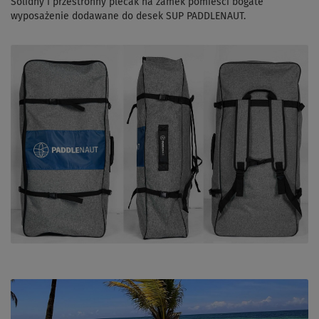
Solidny i przestronny plecak na zamek pomieści bogate
wyposażenie dodawane do desek SUP PADDLENAUT.