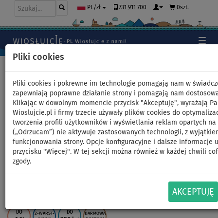
731 911 700
0szt.
PL/zł
Pliki cookies
Home
>
Deski SUP
>
Rodzinne duże deski SUP
Pliki cookies i pokrewne im technologie pomagają nam w świadcz
zapewniają poprawne działanie strony i pomagają nam dostosowa
Klikając w dowolnym momencie przycisk "Akceptuję", wyrażają Pa
Deska SUP PADDLENAUT WAVE
Wioslujcie.pl i firmy trzecie używały plików cookies do optymalizac
tworzenia profili użytkowników i wyświetlania reklam opartych 
MULTI 12'4'' MINICOMBO -
(„Odrzucam”) nie aktywuje zastosowanych technologii, z wyjątkie
funkcjonowania strony. Opcje konfiguracyjne i dalsze informacje 
pompowany paddleboard -
przycisku "Więcej". W tej sekcji można również w każdej chwili co
zgody.
wariant: zestaw z pompką
elektryczną
AKCEPTUJĘ
DO
DO
2-WARST-
DARMOWA