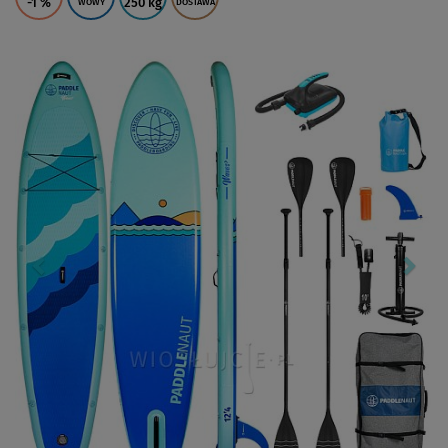
-1
%
250 kg
WOWY
DOSTAWA
Previous
Nex