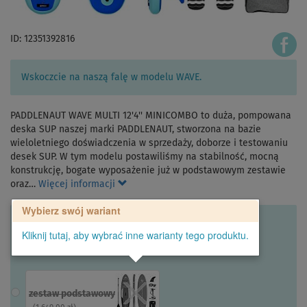
ID: 12351392816
Wskoczcie na naszą falę w modelu WAVE.
PADDLENAUT WAVE MULTI 12'4'' MINICOMBO to duża, pompowana
deska SUP naszej marki PADDLENAUT, stworzona na bazie
wieloletniego doświadczenia w sprzedaży, doborze i testowaniu
desek SUP. W tym modelu postawiliśmy na stabilność, mocną
konstrukcję, bogate wyposażenie już w podstawowym zestawie
oraz…
Więcej informacji
Wybierz swój wariant
Kliknij tutaj, aby wybrać inne warianty tego produktu.
zestaw podstawowy