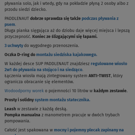
pływania solo, jak i wtedy, gdy na pokładzie płyną 2 osoby albo z
przodu siedzi dziecko.
PADDLENAUT
dobrze sprawdza się także
podczas pływania z
psem
.
Długa pianka sięgająca aż do dziobu daje więcej miejsca i lepszą
przyczepność.
Koniec ze ślizgającymi się łapami.
3 uchwyty
do wygodnego przenoszenia.
Oczka D-ring do
montażu siedziska kajakowego.
W każdej desce SUP PADDLENAUT znajdziesz
regulowane wiosło
2w1 do pływania na stojąco i na siedząco
.
Łączenia wiosła mają zintegrowany system
ANTI-TWIST
, który
ogranicza obracanie się elementów.
Wodoodporny worek
o pojemności 10 litrów w
każdym
zestawie
.
Prosty i solidny
system montażu statecznika.
Leash
w zestawie z każdą deską.
Pompka manualna
z manometrem pracuje w dwóch trybach
pompowania.
Całość jest spakowana w
mocny i pojemny plecak zapinany na