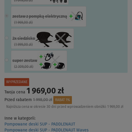
(
1 649,00 zł
)
zestaw z pompką elektryczną
(
1 969,00 zł
)
2x siedzisko
(
1 999,00 zł
)
super zestaw
(
2 309,00 zł
)
WYPRZEDANE
1 969,00 zł
Twoja cena
Przed rabatem
1 998,00 zł
RABAT 1%
Najniższa cena w okresie 30 dni przed wprowadzeniem obniżki:
1 969,00 zł
Inne w kategorii:
Pompowane deski SUP - PADDLENAUT
Pompowane deski SUP - PADDLENAUT Waves