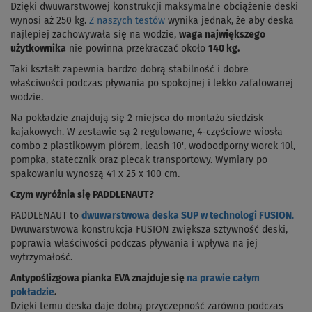
Dzięki dwuwarstwowej konstrukcji maksymalne obciążenie deski
wynosi aż 250 kg.
Z naszych testów
wynika jednak, że aby deska
najlepiej zachowywała się na wodzie,
waga największego
użytkownika
nie powinna przekraczać około
140 kg.
Taki kształt zapewnia bardzo dobrą stabilność i dobre
właściwości podczas pływania po spokojnej i lekko zafalowanej
wodzie.
Na pokładzie znajdują się 2 miejsca do montażu siedzisk
kajakowych. W zestawie są 2 regulowane, 4-częściowe wiosła
combo z plastikowym piórem, leash 10', wodoodporny worek 10l,
pompka, statecznik oraz plecak transportowy. Wymiary po
spakowaniu wynoszą 41 x 25 x 100 cm.
Czym wyróżnia się PADDLENAUT?
PADDLENAUT to
dwuwarstwowa deska SUP w technologi FUSION
.
Dwuwarstwowa konstrukcja FUSION zwiększa sztywność deski,
poprawia właściwości podczas pływania i wpływa na jej
wytrzymałość.
Antypoślizgowa pianka EVA znajduje się
na prawie całym
pokładzie
.
Dzięki temu deska daje dobrą przyczepność zarówno podczas