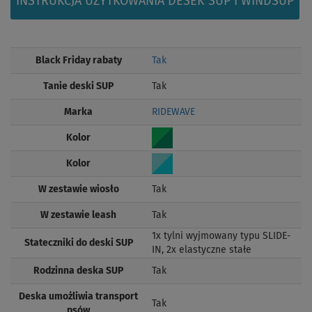
INSTRUKCJA UŻYTKOWANIA DESEK SUP I WINDSUP
Black Friday rabaty
Tak
Tanie deski SUP
Tak
Marka
RIDEWAVE
Kolor
Kolor
W zestawie wiosło
Tak
W zestawie leash
Tak
1x tylni wyjmowany typu SLIDE-
Stateczniki do deski SUP
IN, 2x elastyczne stałe
Rodzinna deska SUP
Tak
Deska umożliwia transport
Tak
psów