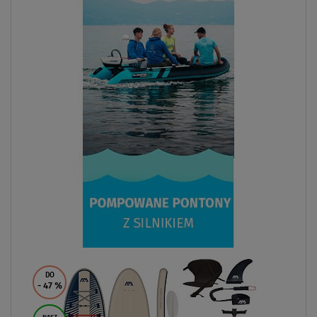
DO
- 47
%