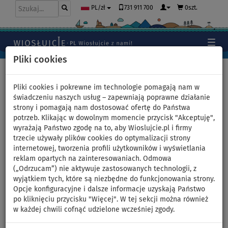
731 911 700
0szt.
PL/zł
Pliki cookies
Home
>
Deski SUP
>
Uniwersalne deski SUP
Pliki cookies i pokrewne im technologie pomagają nam w
świadczeniu naszych usług – zapewniają poprawne działanie
strony i pomagają nam dostosować ofertę do Państwa
Deska SUP RIDEWAVE Allround
potrzeb. Klikając w dowolnym momencie przycisk "Akceptuję",
wyrażają Państwo zgodę na to, aby Wioslujcie.pl i firmy
11'6'' - pompowany
trzecie używały plików cookies do optymalizacji strony
internetowej, tworzenia profili użytkowników i wyświetlania
paddleboard
reklam opartych na zainteresowaniach. Odmowa
(„Odrzucam”) nie aktywuje zastosowanych technologii, z
wyjątkiem tych, które są niezbędne do funkcjonowania strony.
WIOSŁO W
OPCJA
DARMOWA
ZESTAWIE
SIEDZISKA
DOSTAWA
Opcje konfiguracyjne i dalsze informacje uzyskają Państwo
po kliknięciu przycisku "Więcej". W tej sekcji można również
Previous
Nex
w każdej chwili cofnąć udzielone wcześniej zgody.