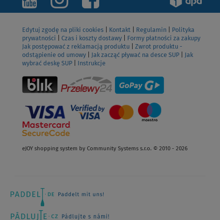
Edytuj zgodę na pliki cookies
|
Kontakt
|
Regulamin
|
Polityka
prywatności
|
Czas i koszty dostawy
|
Formy płatności za zakupy
Jak postępować z reklamacją produktu
|
Zwrot produktu -
odstąpienie od umowy
|
Jak zacząć pływać na desce SUP
|
Jak
wybrać deskę SUP
|
Instrukcje
eJOY shopping system by Community Systems s.r.o. © 2010 - 2026