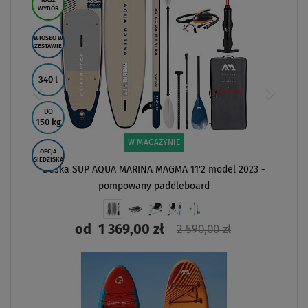
NASZ
WYBÓR
WIOSŁO W
ZESTAWIE
340 l
DO
150 kg
W MAGAZYNIE
OPCJA
SIEDZISKA
Deska SUP AQUA MARINA MAGMA 11'2 model 2023 -
pompowany paddleboard
od
1 369,00 zł
2 590,00 zł
ZOBACZ