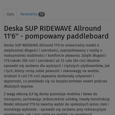
Opis
Parametry
13
Deska SUP RIDEWAVE Allround
11'6'' - pompowany paddleboard
Deska SUP RIDEWAVE Allround 11'6 to uniwersalny model o
zwiększonej długości i szerokości, zaprojektowany z myślą o
maksymalnej stabilności i komforcie pływania. Dzięki długości
11'6 (około 350 cm) i szerokości aż 33 cale (84 cm) idealnie
sprawdzi się zarówno dla wyższych i cięższych użytkowników, jak
i tych, którzy cenią sobie pewność i równowagę na wodzie.
Grubość 6 cali (15 cm) zapewnia doskonałą sztywność i
wyporność, co przekłada się na bezpieczeństwo nawet podczas
dłuższych wypraw.
Z wagą własną 8,9 kg deska pozostaje mobilna i łatwa do
transportu, zachowując jednocześnie solidną, trwałą konstrukcję.
Model Allround 11'6 to świetny wybór do spokojnych jezior, rzek i
morskiego wybrzeża – sprawdzi się zarówno przy rekreacyjnym
wiosłowaniu, jak i przy jodze na wodzie czy wspólnych