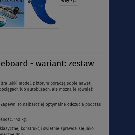
WIĘCEJ...
eboard - wariant: zestaw
tra lekki model, z którym poradzą sobie nawet
w pociągach lub autobusach, ale można je również
 Zapewni to najbardziej optymalne odczucia podczas
śność: 140 kg.
lasycznej konstrukcji świetnie sprawdzi się jako
oneczne dni
!