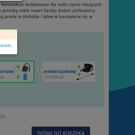
a konstrukcja dedykowana dla osób często noszących
ym poradzą sobie nawet bardzo drobni użytkownicy.
 są proste w obsłudze i łatwe w transporcie np. w
oduktu.
tartowy
zestaw kajakowy
zł
)
(
1 519,00 zł
)
zin.