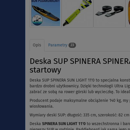
Opis
Parametry
23
Deska SUP SPINERA SPINERA
startowy
Deska SUP SPINERA SUN LIGHT 11'0 to specjalna konst
bardzo drobni użytkownicy. Dzięki technologii Ultra L
zabrać ze sobą na rower górski lub wycieczkę. To idea
Producent podaje maksymalne obciążenie 140 kg, my p
wiosłowania.
Wymiary deski SUP: długość: 335 cm, szerokość: 82 cm
Deska
SPINERA
SUN LIGHT 11'0
to wszechstronna i bar
pierwszy SUP w rodzinie. Paddleboard jak sama jego 