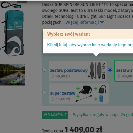
Deska SUP SPINERA SUN LIGHT 11'0 to specjaln
swojego SUPa. Jest to ultra lekki model, z któr
Dzięki technologii Ultra Light, Sun Light Boards
pociągach…
Więcej informacji
Wybierz swój wariant
Kliknij tutaj, aby wybrać inne warianty tego pr
zestaw podstawowy
zestaw s
(
1 179,00 zł
)
(
1 409,00 
super zestaw
(
1 739,00 zł
)
Wysyłka z reguły w ciągu 24 god
W MAGAZYNIE
1 409,00 zł
Twoja cena