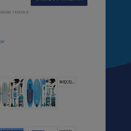
obniżki:
1 839,00 zł
rze
WIĘCEJ...