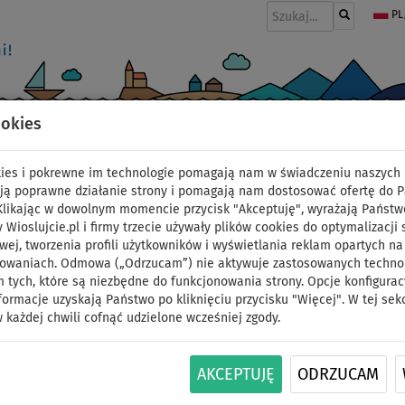
PL
ookies
I
PONTONY I SILNIKI
WIOSŁA
PĘDNIKI
MODA
AKCESORIA
okies i pokrewne im technologie pomagają nam w świadczeniu naszych 
ją poprawne działanie strony i pomagają nam dostosować ofertę do 
 Klikając w dowolnym momencie przycisk "Akceptuję", wyrażają Państw
y Wioslujcie.pl i firmy trzecie używały plików cookies do optymalizacji 
Deska SUP SPINERA SPI
wej, tworzenia profili użytkowników i wyświetlania reklam opartych na
sowaniach. Odmowa („Odrzucam”) nie aktywuje zastosowanych technolo
 tych, które są niezbędne do funkcjonowania strony. Opcje konfigurac
pompowany paddleboar
formacje uzyskają Państwo po kliknięciu przycisku "Więcej". W tej sek
 każdej chwili cofnąć udzielone wcześniej zgody.
startowy
DO
DO
AKCEPTUJĘ
ODRZUCAM
WIOSŁO W
OPCJA
DARMOWA
ID: 123
-44
%
140 kg
ZESTAWIE
SIEDZISKA
DOSTAWA