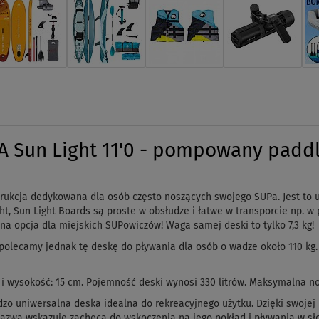
 Sun Light 11'0 - pompowany paddl
rukcja dedykowana dla osób często noszących swojego SUPa. Jest to ul
ight, Sun Light Boards są proste w obsłudze i łatwe w transporcie np. 
lna opcja dla miejskich SUPowiczów! Waga samej deski to tylko 7,3 kg!
olecamy jednak tę deskę do pływania dla osób o wadze około 110 kg.
 i wysokość: 15 cm. Pojemność deski wynosi 330 litrów. Maksymalna no
dzo uniwersalna deska idealna do rekreacyjnego użytku. Dzięki swojej k
nazwa wskazuje zachęca do wskoczenia na jego pokład i pływania
w sł