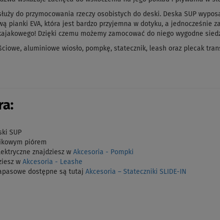
a służy do przymocowania rzeczy osobistych do deski. Deska SUP wypos
twą pianki EVA, która jest bardzo przyjemna w dotyku, a jednocześnie 
 kajakowego! Dzięki czemu możemy zamocować do niego wygodne siedzi
owe, aluminiowe wiosło, pompkę, statecznik, leash oraz plecak tran
a:
ski SUP
stikowym piórem
lektryczne znajdziesz w
Akcesoria - Pompki
ziesz w
Akcesoria - Leashe
zapasowe dostępne są tutaj
Akcesoria – Stateczniki SLIDE-IN