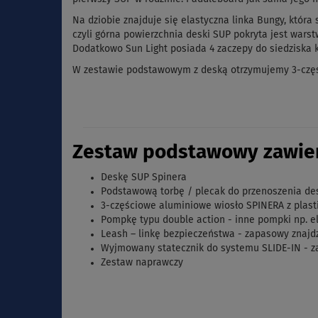
Na dziobie znajduje się elastyczna linka Bungy, któr
czyli górna powierzchnia deski SUP pokryta jest wars
Dodatkowo Sun Light posiada 4 zaczepy do siedziska
W zestawie podstawowym z deską otrzymujemy 3-części
Zestaw podstawowy zawier
Deskę SUP Spinera
Podstawową torbę / plecak do przenoszenia de
3-częściowe aluminiowe wiosło SPINERA z pla
Pompkę typu double action - inne pompki np. e
Leash – linkę bezpieczeństwa - zapasowy znajd
Wyjmowany statecznik do systemu SLIDE-IN - 
Zestaw naprawczy