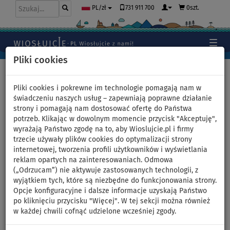
731 911 700
0szt.
PL/zł
Pliki cookies
Home
>
Deski SUP
>
Touring
Pliki cookies i pokrewne im technologie pomagają nam w
świadczeniu naszych usług – zapewniają poprawne działanie
strony i pomagają nam dostosować ofertę do Państwa
Deska SUP SPINERA SUPTOUR
potrzeb. Klikając w dowolnym momencie przycisk "Akceptuję",
wyrażają Państwo zgodę na to, aby Wioslujcie.pl i firmy
12'0 - pompowany
trzecie używały plików cookies do optymalizacji strony
internetowej, tworzenia profili użytkowników i wyświetlania
paddleboard - wariant:
reklam opartych na zainteresowaniach. Odmowa
(„Odrzucam”) nie aktywuje zastosowanych technologii, z
zestaw startowy
wyjątkiem tych, które są niezbędne do funkcjonowania strony.
Opcje konfiguracyjne i dalsze informacje uzyskają Państwo
po kliknięciu przycisku "Więcej". W tej sekcji można również
DO
DO
NASZ
DARMOWA
-30
%
110 kg
WYBÓR
DOSTAWA
w każdej chwili cofnąć udzielone wcześniej zgody.