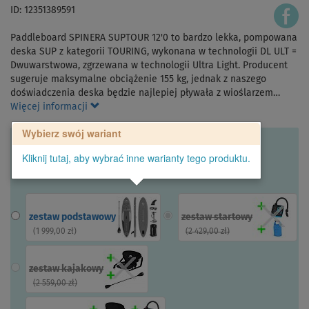
ID: 12351389591
Paddleboard SPINERA SUPTOUR 12'0 to bardzo lekka, pompowana
deska SUP z kategorii TOURING, wykonana w technologii DL ULT =
Dwuwarstwowa, zgrzewana w technologii Ultra Light. Producent
sugeruje maksymalne obciążenie 155 kg, jednak z naszego
doświadczenia deska będzie najlepiej pływała z wioślarzem…
Więcej informacji
Wybierz swój wariant
Kliknij tutaj, aby wybrać inne warianty tego produktu.
zestaw podstawowy
zestaw startowy
(
1 999,00 zł
)
(
2 429,00 zł
)
zestaw kajakowy
(
2 559,00 zł
)