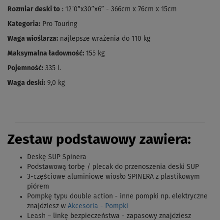
Rozmiar deski to
: 12´0”x30”x6” - 366cm x 76cm x 15cm
Kategoria:
Pro Touring
Waga wioślarza:
najlepsze wrażenia do 110 kg
Maksymalna ładowność:
155 kg
Pojemność:
335 l.
Waga deski:
9,0 kg
Zestaw podstawowy zawiera:
Deskę SUP Spinera
Podstawową torbę / plecak do przenoszenia deski SUP
3-częściowe aluminiowe wiosło SPINERA z plastikowym
piórem
Pompkę typu double action - inne pompki np. elektryczne
znajdziesz w
Akcesoria - Pompki
Leash – linkę bezpieczeństwa - zapasowy znajdziesz