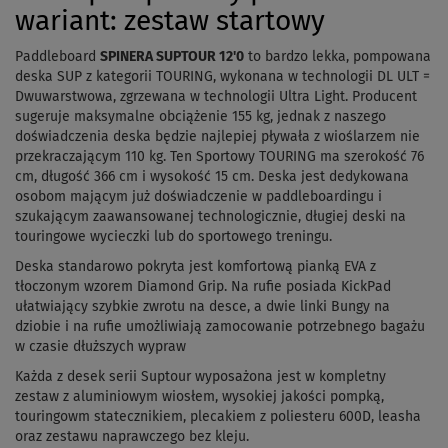
wariant: zestaw startowy
Paddleboard
SPINERA SUPTOUR 12'0
to bardzo lekka, pompowana
deska SUP z kategorii TOURING, w
ykonana w technologii DL ULT =
Dwuwarstwowa, zgrzewana w technologii Ultra Light.
Producent
sugeruje maksymalne obciążenie 155 kg, jednak z naszego
doświadczenia deska będzie najlepiej pływała z wioślarzem nie
przekraczającym 110 kg.
Ten Sportowy TOURING ma szerokość 76
cm, długość 366 cm i wysokość 15 cm.
Deska jest dedykowana
osobom mającym już doświadczenie w paddleboardingu i
szukającym zaawansowanej technologicznie, długiej deski na
touringowe wycieczki lub do sportowego treningu.
Deska standarowo pokryta jest komfortową pianką EVA z
tłoczonym wzorem Diamond Grip. Na rufie posiada KickPad
ułatwiający szybkie zwrotu na desce, a dwie linki Bungy na
dziobie i na rufie umożliwiają zamocowanie potrzebnego bagażu
w czasie dłuższych wypraw
Każda z desek serii Suptour wyposażona jest w kompletny
zestaw z aluminiowym wiosłem, wysokiej jakości pompką,
touringowm statecznikiem, plecakiem z poliesteru 600D, leasha
oraz zestawu naprawczego bez kleju.