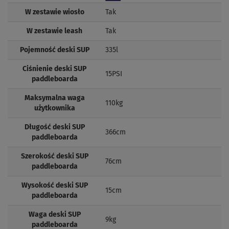
W zestawie wiosło
Tak
W zestawie leash
Tak
Pojemność deski SUP
335l
Ciśnienie deski SUP
15PSI
paddleboarda
Maksymalna waga
110kg
użytkownika
Długość deski SUP
366cm
paddleboarda
Szerokość deski SUP
76cm
paddleboarda
Wysokość deski SUP
15cm
paddleboarda
Waga deski SUP
9kg
paddleboarda