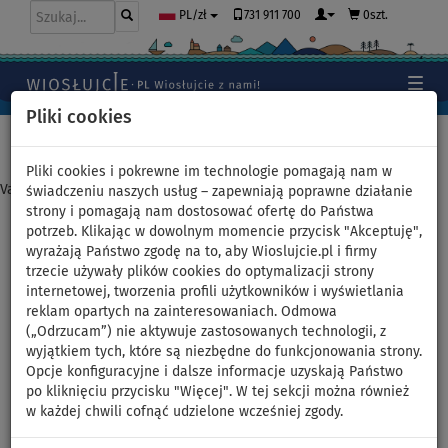
731 911 700
0szt.
PL/zł
Pliki cookies
Home
>
Deski SUP
>
SPORT
Pliki cookies i pokrewne im technologie pomagają nam w
Varianta nebyla nalezena
świadczeniu naszych usług – zapewniają poprawne działanie
strony i pomagają nam dostosować ofertę do Państwa
potrzeb. Klikając w dowolnym momencie przycisk "Akceptuję",
Deska SUP STX RACE 14'0 x 27"
wyrażają Państwo zgodę na to, aby Wioslujcie.pl i firmy
trzecie używały plików cookies do optymalizacji strony
2022 z wiosłem laminatowym
internetowej, tworzenia profili użytkowników i wyświetlania
reklam opartych na zainteresowaniach. Odmowa
- pompowany paddleboard
(„Odrzucam”) nie aktywuje zastosowanych technologii, z
wyjątkiem tych, które są niezbędne do funkcjonowania strony.
Opcje konfiguracyjne i dalsze informacje uzyskają Państwo
DO
WIOSŁO W
DARMOWA
140 kg
ZESTAWIE
DOSTAWA
po kliknięciu przycisku "Więcej". W tej sekcji można również
w każdej chwili cofnąć udzielone wcześniej zgody.
Previous
Nex