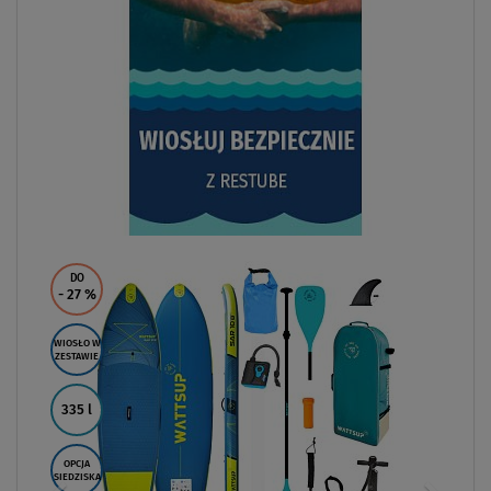
DO
- 27
%
WIOSŁO W
ZESTAWIE
335 l
OPCJA
SIEDZISKA