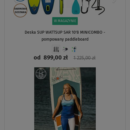
DARMOWA
DOSTAWA
W MAGAZYNIE
Deska SUP WATTSUP SAR 10'8 MINICOMBO -
pompowany paddleboard
od
899,00 zł
1 225,00 zł
ZOBACZ