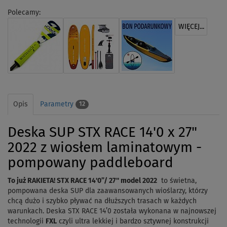
Polecamy:
WIĘCEJ...
Opis
Parametry
12
Deska SUP STX RACE 14'0 x 27"
2022 z wiosłem laminatowym -
pompowany paddleboard
To już RAKIETA! STX RACE 14'0”/ 27'' model 2022
to świetna,
pompowana deska SUP dla zaawansowanych wioślarzy, którzy
chcą dużo i szybko pływać na dłuższych trasach w każdych
warunkach. D
eska STX RACE 14’0 została wykonana w najnowszej
technologii
FXL
czyli ultra lekkiej i bardzo sztywnej konstrukcji