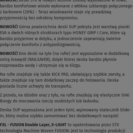
NOWOŚĆ!
Deski STX w nowym sezonie zostały wyposażone w nowe,
bardzo komfortowe wiosło wykonane z włókna szklanego połączonego
z karbonem (20%) - Teraz wiosłowanie staje się prawdziwą
przyjemnością bez odrobiny kompromisu.
NOWOŚĆ!
Górna powierzchnia deski SUP pokryta jest warstwą pianki
EVA o dwóch różnych strukturach typu HONEY GRIP i Core, które są
bardzo przyjemne w dotyku, a jednocześnie zapewniają świetne
połączenie komfortu z antypoślizgowością.
NOWOŚĆ!
Dno deski na tyle (na rufie) jest wyposażone w dodatkową
ostrą krawędź (RAILSAVER), dzięki której deska bardzo płynnie
rozprowadza wodę i utrzymuje się w ślizgu.
Na rufie znajduje się także KICK PAD, ułatwiający szybkie zwroty, a
także znajduje się tam dodatkowy zaczep do holowania. Deska
posiada liczne uchwyty do transportu.
Z przodu, na dziobie oraz z tyłu, na rufie znajdują się elastyczne linki
Bungy do mocowania rzeczy osobistych lub ładunku.
Deska SUP wyposażona jest jeden tylni, wyjmowany statecznik Slide-
In, który można szybko zamontować bez dodatkowych narzędzi
FXL - FUSION Double Layer, X-LIGHT
to opatentowana przez STX
technologia Machine Woven FUSION: jest to technologia produkcji