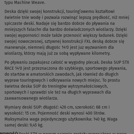
typu Machine Weave.
Deska dzięki swojej konstrukcji, touring’owemu kształtowi
świetnie tnie wodę i pozwala rozwinąć lepszą prędkość, niż mniej
spiczaste deski. Nadaje się bardzo dobrze do pływania na
mniejszych falachn dla bardzo doświadczonych wioślarzy. Dzięki
swojej wyporności może także przenosić większy ładunek. Dzięki
swojej nowoczesnej, sztywnej konstrukcji FXL deską dobrze się
manewruje, niemneij długośc 14'0 jest juz wyzwaniem dla
wioślarzy, którzy mają już za sobą wypływane kilometry.
Po pływaniu zapakujesz całość w wygodny plecak. Deska SUP STX
RACE 14'0 jest przeznaczona do szybkiego, sportowego pływania,
do startów w amatorskich zawodach, jak również do długich
wypraw touringowych i odkrywania nowych miejsc. To prostu
świetna deska SUP do treningów wytrzymałościowych,
sportowych i sprawdzi sie też na długich wyprawach dla
zaawansowanego wioślarza.
Wymiary deski SUP: długość: 426 cm, szerokość: 68 cm i
wysokość: 15 cm. Pojemność deski wynosi 400 litrów.
Maksymalna waga pojedynczego użytkownika: 140 kg. Waga
samej deski: 9,45 kg.