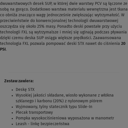
dwuwarstwowych desek SUP, w której dwie warstwy PCV są łączone ze
sobą na gorąco. Dodatkowo warstwa materiału wewnętrzna jest tkana
co obniża znacząco wagę jednocześnie zwiększając wytrzymałość. W
przeciwieństwie do konwencjonalnej technologii dwuwarstwowej
oszczędza się około 25% masy. Ponadto deski powstałe przy użyciu
technologii FXL są wytrzymalsze i mniej się uginają podczas pływania
dzięki czemu deska SUP osiąga większe prędkości. Zaawansowana
technologia FXL pozwala pompować deski STX nawet do ciśnienia
20
PSI
.
Zestaw zawiera:
Deskę STX
Wysokiej jakości składane, wiosło wykonane z włókna
szklanego i karbonu (20%) z nylonowym piórem
Wyjmowany, tylny statecznik typu Slide-In
Plecak transportowy
Pompka wysokociśnieniowa wyposażona w manometr
Leash - linkę bezpieczeństwa