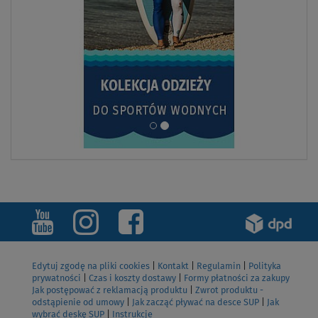
Edytuj zgodę na pliki cookies
|
Kontakt
|
Regulamin
|
Polityka
prywatności
|
Czas i koszty dostawy
|
Formy płatności za zakupy
Jak postępować z reklamacją produktu
|
Zwrot produktu -
odstąpienie od umowy
|
Jak zacząć pływać na desce SUP
|
Jak
wybrać deskę SUP
|
Instrukcje