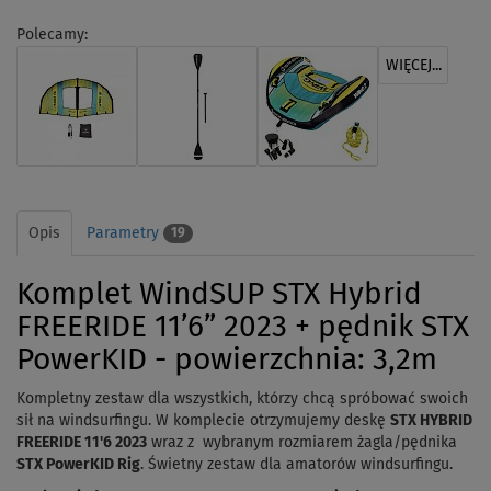
Polecamy:
WIĘCEJ...
Opis
Parametry
19
Komplet WindSUP STX Hybrid
FREERIDE 11’6” 2023 + pędnik STX
PowerKID - powierzchnia: 3,2m
Kompletny zestaw dla wszystkich, którzy chcą spróbować swoich
sił na windsurfingu. W komplecie otrzymujemy deskę
STX HYBRID
FREERIDE 11'6 2023
wraz z wybranym rozmiarem żagla/pędnika
STX PowerKID Rig
. Świetny zestaw dla amatorów windsurfingu.