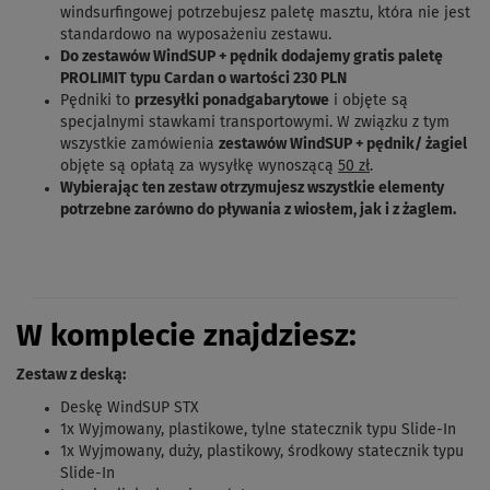
windsurfingowej potrzebujesz paletę masztu, która nie jest
standardowo na wyposażeniu zestawu.
Do zestawów WindSUP + pędnik dodajemy gratis paletę
PROLIMIT typu Cardan o wartości 230 PLN
Pędniki to
przesyłki ponadgabarytowe
i objęte są
specjalnymi stawkami transportowymi. W związku z tym
wszystkie zamówienia
zestawów WindSUP + pędnik/ żagiel
objęte są opłatą za wysyłkę wynoszącą
50
zł
.
Wybierając ten zestaw otrzymujesz wszystkie elementy
potrzebne zarówno do pływania z wiosłem, jak i z żaglem.
W komplecie znajdziesz:
Zestaw z deską:
Deskę WindSUP STX
1x Wyjmowany, plastikowe, tylne statecznik typu Slide-In
1x Wyjmowany, duży, plastikowy, środkowy statecznik typu
Slide-In