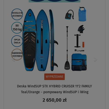
WIOSŁO W
ZESTAWIE
DO
150 kg
OPCJA
ŻAGLA
DARMOWA
DOSTAWA
WYPRZEDANE
Deska WindSUP STX HYBRID CRUISER 11'2 FAMILY
Teal/Orange - pompowany WindSUP i iWing
2 650,00 zł