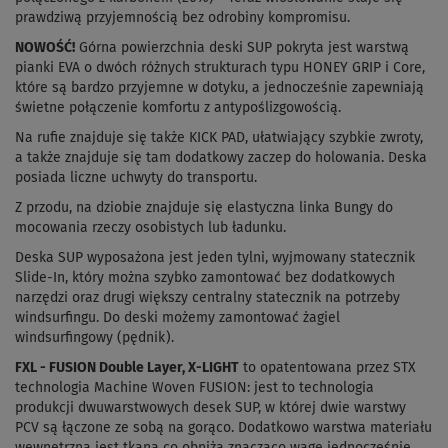
prawdziwą przyjemnością bez odrobiny kompromisu.
NOWOŚĆ!
Górna powierzchnia deski SUP pokryta jest warstwą
pianki EVA o dwóch różnych strukturach typu HONEY GRIP i Core,
które są bardzo przyjemne w dotyku, a jednocześnie zapewniają
świetne połączenie komfortu z antypoślizgowością.
Na rufie znajduje się także KICK PAD, ułatwiający szybkie zwroty,
a także znajduje się tam dodatkowy zaczep do holowania. Deska
posiada liczne uchwyty do transportu.
Z przodu, na dziobie znajduje się elastyczna linka Bungy do
mocowania rzeczy osobistych lub ładunku.
Deska SUP wyposażona jest jeden tylni, wyjmowany statecznik
Slide-In, który można szybko zamontować bez dodatkowych
narzędzi oraz drugi większy centralny statecznik na potrzeby
windsurfingu. Do deski możemy zamontować żagiel
windsurfingowy (pędnik).
FXL - FUSION Double Layer, X-LIGHT
to opatentowana przez STX
technologia Machine Woven FUSION: jest to technologia
produkcji dwuwarstwowych desek SUP, w której dwie warstwy
PCV są łączone ze sobą na gorąco. Dodatkowo warstwa materiału
wewnętrzna jest tkana co obniża znacząco wagę jednocześnie