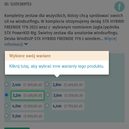
ID: 12351389753
Kompletny zestaw dla wszystkich, którzy chcą spróbować swoich
sił na windsurfingu. W komplecie otrzymujemy deskę STX HYBRID
FREERIDE 11'6 2023 wraz z wybranym rozmiarem żagla/pędnika
STX PowerKID Rig. Świetny zestaw dla amatorów windsurfingu.
Deska WindSUP STX HYBRID FREERIDE 11'6 z wiosłem…
Więcej
informacji
Wybierz swój wariant
Kliknij tutaj, aby wybrać inne warianty tego produktu.
2,4m
2,8m
(
5 309,00 zł
)
(
5 409,00 zł
)
3,2m
3,6m
(
5 459,00 zł
)
(
5 559,00 zł
)
4,0m
4,4m
(
5 659,00 zł
)
(
5 759,00 zł
)
5,0m
(
5 859,00 zł
)