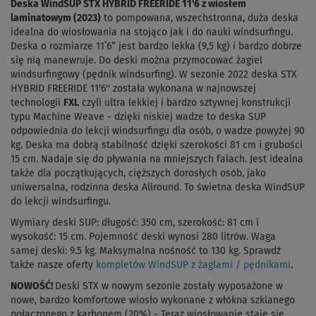
Deska WindSUP STX HYBRID FREERIDE 11'6 z wiosłem
laminatowym (2023)
to pompowana, wszechstronna, duża deska
idealna do wiosłowania na stojąco jak i do nauki windsurfingu.
Deska o rozmiarze 11’6” jest bardzo lekka (9,5 kg) i bardzo dobrze
się nią manewruje. Do deski można przymocować żagiel
windsurfingowy (pędnik windsurfing). W sezonie 2022 deska STX
HYBRID FREERIDE 11'6'' została wykonana w najnowszej
technologii
FXL
czyli ultra lekkiej i bardzo sztywnej konstrukcji
typu Machine Weave - dzięki niskiej wadze to deska SUP
odpowiednia do lekcji windsurfingu dla osób, o wadze powyżej 90
kg. Deska ma dobrą stabilność dzięki szerokości 81 cm i grubości
15 cm. Nadaje się do pływania na mniejszych falach. Jest idealna
także dla początkujących, cięższych dorosłych osób, jako
uniwersalna, rodzinna deska Allround. To świetna deska WindSUP
do lekcji windsurfingu.
Wymiary deski SUP: długość: 350 cm, szerokość: 81 cm i
wysokość: 15 cm. Pojemność deski wynosi 280 litrów. Waga
samej deski: 9.5 kg. Maksymalna nośność to 130 kg. Sprawdź
także nasze oferty
kompletów WindSUP z żaglami / pędnikami
.
NOWOŚĆ!
Deski STX w nowym sezonie zostały wyposażone w
nowe, bardzo komfortowe wiosło wykonane z włókna szklanego
połączonego z karbonem (20%) - Teraz wiosłowanie staje się