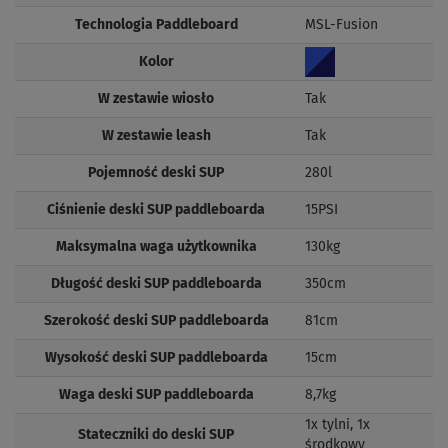
Technologia Paddleboard
MSL-Fusion
Kolor
W zestawie wiosło
Tak
W zestawie leash
Tak
Pojemność deski SUP
280l
Ciśnienie deski SUP paddleboarda
15PSI
Maksymalna waga użytkownika
130kg
Długość deski SUP paddleboarda
350cm
Szerokość deski SUP paddleboarda
81cm
Wysokość deski SUP paddleboarda
15cm
Waga deski SUP paddleboarda
8,7kg
1x tylni, 1x
Stateczniki do deski SUP
środkowy