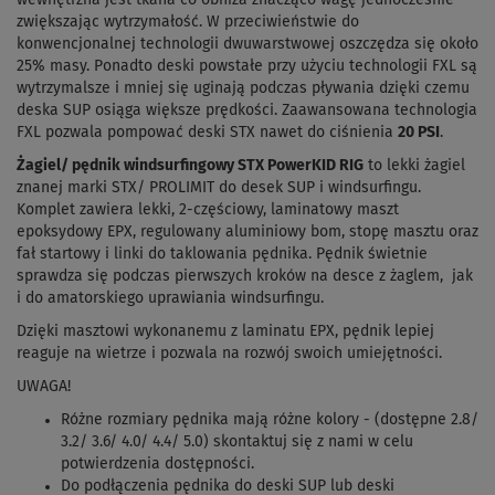
zwiększając wytrzymałość. W przeciwieństwie do
konwencjonalnej technologii dwuwarstwowej oszczędza się około
25% masy. Ponadto deski powstałe przy użyciu technologii FXL są
wytrzymalsze i mniej się uginają podczas pływania dzięki czemu
deska SUP osiąga większe prędkości. Zaawansowana technologia
FXL pozwala pompować deski STX nawet do ciśnienia
20 PSI
.
Żagiel/ pędnik windsurfingowy STX PowerKID RIG
to lekki żagiel
znanej marki STX/ PROLIMIT do desek SUP i windsurfingu.
Komplet zawiera lekki, 2-częściowy, laminatowy maszt
epoksydowy EPX, regulowany aluminiowy bom, stopę masztu oraz
fał startowy i linki do taklowania pędnika. Pędnik świetnie
sprawdza się podczas pierwszych kroków na desce z żaglem, jak
i do amatorskiego uprawiania windsurfingu.
Dzięki masztowi wykonanemu z laminatu EPX, pędnik lepiej
reaguje na wietrze i pozwala na rozwój swoich umiejętności.
UWAGA!
Różne rozmiary pędnika mają różne kolory - (dostępne 2.8/
3.2/ 3.6/ 4.0/ 4.4/ 5.0) skontaktuj się z nami w celu
potwierdzenia dostępności.
Do podłączenia pędnika do deski SUP lub deski