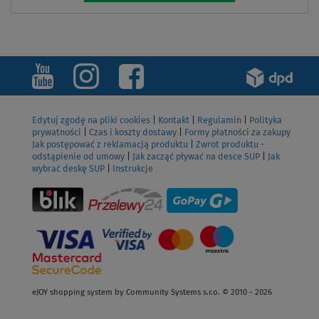
Edytuj zgodę na pliki cookies
|
Kontakt
|
Regulamin
|
Polityka
prywatności
|
Czas i koszty dostawy
|
Formy płatności za zakupy
Jak postępować z reklamacją produktu
|
Zwrot produktu -
odstąpienie od umowy
|
Jak zacząć pływać na desce SUP
|
Jak
wybrać deskę SUP
|
Instrukcje
eJOY shopping system by Community Systems s.r.o. © 2010 - 2026