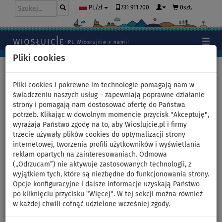
731 911 700
0szt.
PL/zł
Pliki cookies
Home
>
Deski SUP
Pliki cookies i pokrewne im technologie pomagają nam w
świadczeniu naszych usług – zapewniają poprawne działanie
strony i pomagają nam dostosować ofertę do Państwa
Komplet WindSUP STX Hybrid
potrzeb. Klikając w dowolnym momencie przycisk "Akceptuję",
wyrażają Państwo zgodę na to, aby Wioslujcie.pl i firmy
FREERIDE 11’6” 2023 + pędnik
trzecie używały plików cookies do optymalizacji strony
internetowej, tworzenia profili użytkowników i wyświetlania
STX PowerKID - powierzchnia:
reklam opartych na zainteresowaniach. Odmowa
(„Odrzucam”) nie aktywuje zastosowanych technologii, z
3,2m
wyjątkiem tych, które są niezbędne do funkcjonowania strony.
Opcje konfiguracyjne i dalsze informacje uzyskają Państwo
po kliknięciu przycisku "Więcej". W tej sekcji można również
DO
DO
NASZ
WIOSŁO W
OPCJA
-7
%
130 kg
WYBÓR
ZESTAWIE
ŻAGLA
w każdej chwili cofnąć udzielone wcześniej zgody.