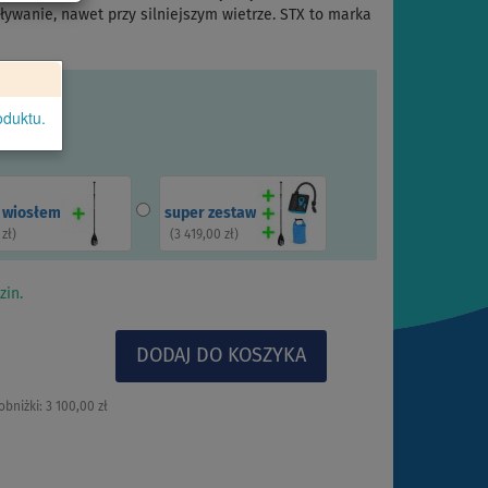
ływanie, nawet przy silniejszym wietrze. STX to marka
oduktu.
z wiosłem
super zestaw
 zł
)
(
3 419,00 zł
)
zin.
obniżki:
3 100,00 zł