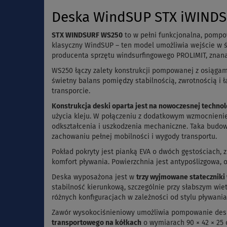
Deska WindSUP STX iWINDSU
STX WINDSURF WS250
to w pełni funkcjonalna, pompo
klasyczny WindSUP – ten model umożliwia wejście w ś
producenta sprzętu windsurfingowego PROLIMIT, znana
WS250 łączy zalety konstrukcji pompowanej z osiągami
świetny balans pomiędzy stabilnością, zwrotnością i ł
transporcie.
Konstrukcja deski oparta jest na nowoczesnej technolo
użycia kleju. W połączeniu z dodatkowym wzmocnienie
odkształcenia i uszkodzenia mechaniczne. Taka budow
zachowaniu pełnej mobilności i wygody transportu.
Pokład pokryty jest pianką EVA o dwóch gęstościach, 
komfort pływania. Powierzchnia jest antypoślizgowa, 
Deska wyposażona jest w
trzy wyjmowane stateczniki
stabilność kierunkową, szczególnie przy słabszym wi
różnych konfiguracjach w zależności od stylu pływania
Zawór wysokociśnieniowy umożliwia pompowanie deski
transportowego na kółkach
o wymiarach 90 × 42 × 25