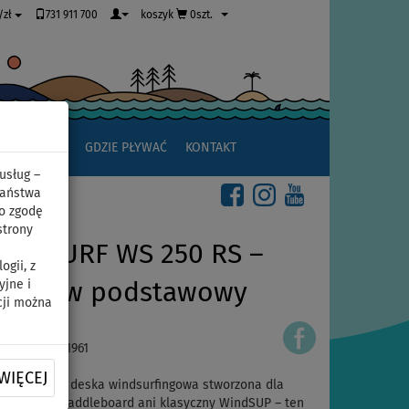
731 911 700
koszyk
0szt.
/zł
JAK ZACZĄĆ
GDZIE PŁYWAĆ
KONTAKT
usług –
Państwa
o zgodę
strony
INDSURF WS 250 RS –
gii, z
yjne i
: zestaw podstawowy
cji można
ID: 12351391961
WIĘCEJ
 pompowana deska windsurfingowa stworzona dla
ie jest to paddleboard ani klasyczny WindSUP – ten