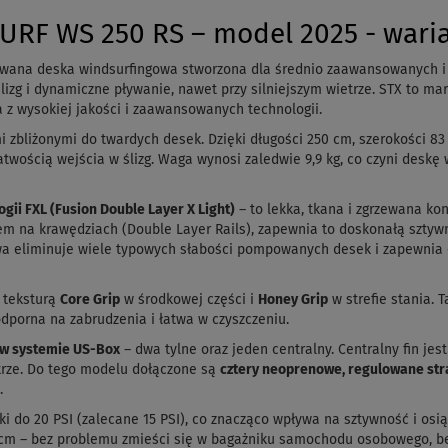
RF WS 250 RS – model 2025 - wari
wana deska windsurfingowa stworzona dla średnio zaawansowanych i a
lizg i dynamiczne pływanie, nawet przy silniejszym wietrze. STX to 
 z wysokiej jakości i zaawansowanych technologii.
 zbliżonymi do twardych desek. Dzięki długości 250 cm, szerokości 83
atwością wejścia w ślizg. Waga wynosi zaledwie 9,9 kg, co czyni deskę
gii FXL (Fusion Double Layer X Light)
– to lekka, tkana i zgrzewana ko
m na krawędziach (Double Layer Rails), zapewnia to doskonałą sztyw
a eliminuje wiele typowych słabości pompowanych desek i zapewnia os
z teksturą
Core Grip
w środkowej części i
Honey Grip
w strefie stania. 
odporna na zabrudzenia i łatwa w czyszczeniu.
 w systemie US-Box
– dwa tylne oraz jeden centralny. Centralny fin je
etrze. Do tego modelu dołączone są
cztery neoprenowe, regulowane str
.
 do 20 PSI (zalecane 15 PSI), co znacząco wpływa na sztywność i osi
 cm – bez problemu zmieści się w bagażniku samochodu osobowego, 