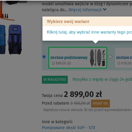
model umożliwia wejście w ślizg i dynamiczne p
należąca do…
Więcej informacji
Wybierz swój wariant
Kliknij tutaj, aby wybrać inne warianty tego pr
zestaw podstawowy
zestaw 
(
2 899,00 zł
)
(
3 019,00
Wysyłka z reguły w ciągu 24 god
W MAGAZYNIE
2 899,00 zł
Twoja cena
Przed rabatem
3 100,00 zł
RABAT 6%
Najniższa cena w okresie 30 dni przed wprowadzeniem 
Inne w kategorii:
Pompowane deski SUP - STX