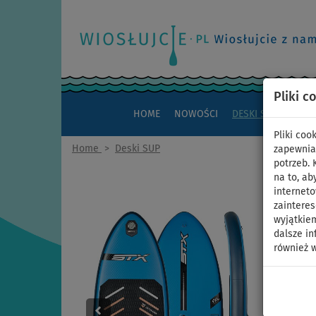
Pliki c
HOME
NOWOŚCI
DESKI SUP
KAJAK
Pliki co
Home
>
Deski SUP
zapewnia
potrzeb.
na to, ab
interneto
zaintere
wyjątkiem
dalsze in
również w