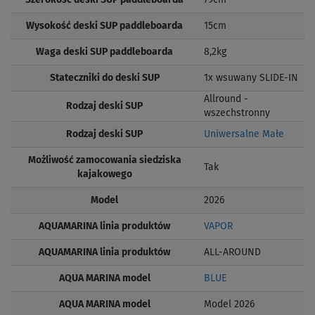
Szerokość deski SUP paddleboarda
79cm
Wysokość deski SUP paddleboarda
15cm
Waga deski SUP paddleboarda
8,2kg
Stateczniki do deski SUP
1x wsuwany SLIDE-IN
Allround -
Rodzaj deski SUP
wszechstronny
Rodzaj deski SUP
Uniwersalne Małe
Możliwość zamocowania siedziska
Tak
kajakowego
Model
2026
AQUAMARINA linia produktów
VAPOR
AQUAMARINA linia produktów
ALL-AROUND
AQUA MARINA model
BLUE
AQUA MARINA model
Model 2026