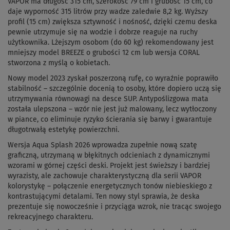
VAPOR ma długość 315 cm, szerokość 79 cm i grubość 15 cm, co
daje wyporność 315 litrów przy wadze zaledwie 8,2 kg. Wyższy
profil (15 cm) zwiększa sztywność i nośność, dzięki czemu deska
pewnie utrzymuje się na wodzie i dobrze reaguje na ruchy
użytkownika. Lżejszym osobom (do 60 kg) rekomendowany jest
mniejszy model BREEZE o grubości 12 cm lub wersja CORAL
stworzona z myślą o kobietach.
Nowy model 2023 zyskał poszerzoną rufę, co wyraźnie poprawiło
stabilność – szczególnie docenią to osoby, które dopiero uczą się
utrzymywania równowagi na desce SUP. Antypoślizgowa mata
została ulepszona – wzór nie jest już malowany, lecz wytłoczony
w piance, co eliminuje ryzyko ścierania się barwy i gwarantuje
długotrwałą estetykę powierzchni.
Wersja Aqua Splash 2026 wprowadza zupełnie nową szatę
graficzną, utrzymaną w błękitnych odcieniach z dynamicznymi
wzorami w górnej części deski. Projekt jest świeższy i bardziej
wyrazisty, ale zachowuje charakterystyczną dla serii VAPOR
kolorystykę – połączenie energetycznych tonów niebieskiego z
kontrastującymi detalami. Ten nowy styl sprawia, że deska
prezentuje się nowocześnie i przyciąga wzrok, nie tracąc swojego
rekreacyjnego charakteru.