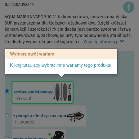
ID: 12351392244
AQUA MARINA VAPOR 10'4" to kompaktowa, uniwersalna deska
SUP przeznaczona dla lżejszych użytkowników. Dzięki krótszej
konstrukcji i szerokości 79 cm deska jest bardzo zwrotna i łatwa
w manewrowaniu, zachowując przy tym odpowiednią stabilność.
To idealny wybór dla początkujących i…
Więcej informacji
Wybierz swój wariant
Kliknij tutaj, aby wybrać inne warianty tego produktu.
zestaw podstawowy
(
999,00 zł
)
+ pompka elektryczna aqm
(
1 319,00 zł
)