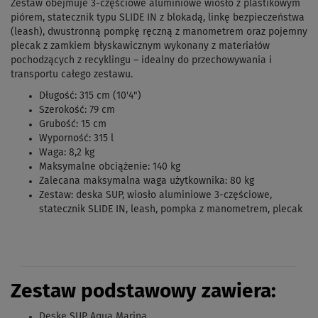
Zestaw obejmuje 3-częściowe aluminiowe wiosło z plastikowym
piórem, statecznik typu SLIDE IN z blokadą, linkę bezpieczeństwa
(leash), dwustronną pompkę ręczną z manometrem oraz pojemny
plecak z zamkiem błyskawicznym wykonany z materiałów
pochodzących z recyklingu – idealny do przechowywania i
transportu całego zestawu.
Długość: 315 cm (10'4")
Szerokość: 79 cm
Grubość: 15 cm
Wyporność: 315 l
Waga: 8,2 kg
Maksymalne obciążenie: 140 kg
Zalecana maksymalna waga użytkownika: 80 kg
Zestaw: deska SUP, wiosło aluminiowe 3-częściowe,
statecznik SLIDE IN, leash, pompka z manometrem, plecak
Zestaw podstawowy zawiera:
Deskę SUP Aqua Marina