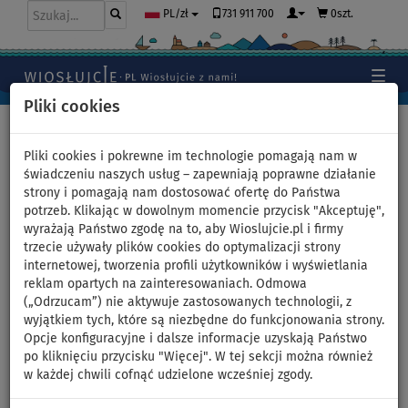
731 911 700
0szt.
PL/zł
Pliki cookies
Home
>
Deski SUP
>
Małe uniwersalne
Pliki cookies i pokrewne im technologie pomagają nam w
świadczeniu naszych usług – zapewniają poprawne działanie
strony i pomagają nam dostosować ofertę do Państwa
Deska SUP AQUA MARINA
potrzeb. Klikając w dowolnym momencie przycisk "Akceptuję",
wyrażają Państwo zgodę na to, aby Wioslujcie.pl i firmy
VAPOR 10'4 Aqua Splash 2026
trzecie używały plików cookies do optymalizacji strony
internetowej, tworzenia profili użytkowników i wyświetlania
- pompowany paddleboard -
reklam opartych na zainteresowaniach. Odmowa
(„Odrzucam”) nie aktywuje zastosowanych technologii, z
wariant: zestaw podstawowy
wyjątkiem tych, które są niezbędne do funkcjonowania strony.
Opcje konfiguracyjne i dalsze informacje uzyskają Państwo
po kliknięciu przycisku "Więcej". W tej sekcji można również
DO
DO
WIOSŁO W
OPCJA
DARMOWA
-18
%
140 kg
ZESTAWIE
SIEDZISKA
DOSTAWA
w każdej chwili cofnąć udzielone wcześniej zgody.