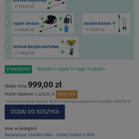
zestaw kajakowy
(
1 159,00 zł
)
super zestaw
zestaw kanoe
(
1 499,00 zł
)
(
1 179,00 zł
)
zestaw bezpieczeństwa
(
1 239,00 zł
)
Wysyłka z reguły w ciągu 24 godzin.
W MAGAZYNIE
999,00 zł
Twoja cena
Przed rabatem
1 225,00 zł
RABAT 18%
Najniższa cena w okresie 30 dni przed wprowadzeniem obniżki:
2 609,00 zł
Inne w kategorii:
Największe obniżki roku - taniej nawet o 50%